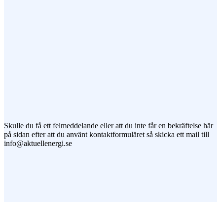
Jag vill prenumerera på ert nyhetsbrev
Skulle du få ett felmeddelande eller att du inte får en bekräftelse här
på sidan efter att du använt kontaktformuläret så skicka ett mail till
info@aktuellenergi.se