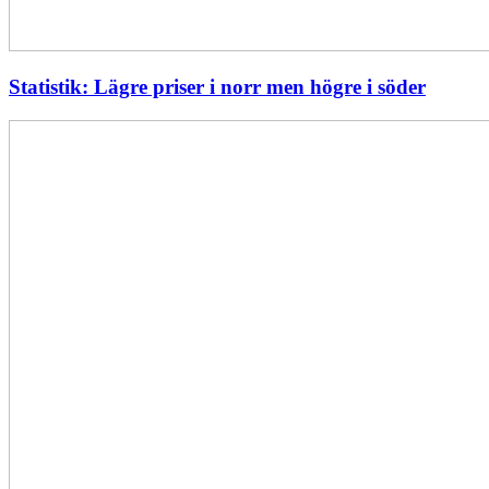
Statistik: Lägre priser i norr men högre i söder
Energimyndigheten
stärker
utvecklingen
av
framtidens
kärnkraft