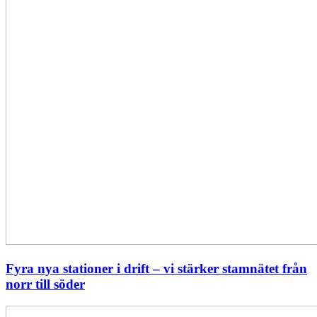
från
norr
till
söder
Fyra nya stationer i drift – vi stärker stamnätet från
norr till söder
Statistik: