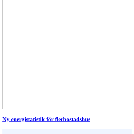
Ny energistatistik för flerbostadshus
Vem är du ?