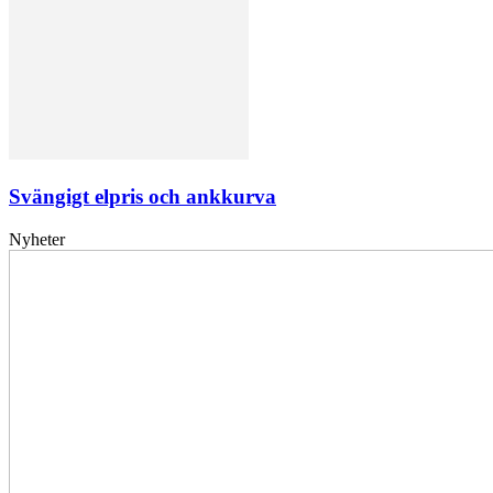
Svängigt elpris och ankkurva
Nyheter
Elförsörjningen
har
inte
påverkats
av
dataintrånget
bedömer
Svenska
kraftnät