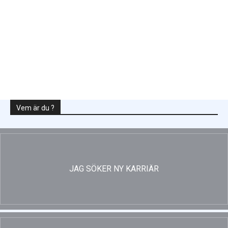
Enligt Ellevio: Effekttariffer intäktsneutralt
Vem är du ?
JAG SÖKER NY KARRIÄR