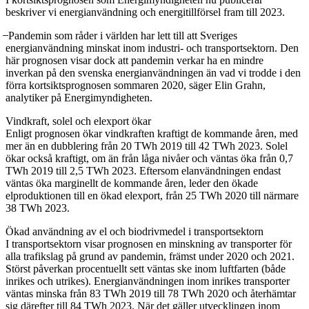
beskriver vi energianvändning och energitillförsel fram till 2023.
̶ Pandemin som råder i världen har lett till att Sveriges
energianvändning minskat inom industri- och transportsektorn. Den
här prognosen visar dock att pandemin verkar ha en mindre
inverkan på den svenska energianvändningen än vad vi trodde i den
förra kortsiktsprognosen sommaren 2020, säger Elin Grahn,
analytiker på Energimyndigheten.
Vindkraft, solel och elexport ökar
Enligt prognosen ökar vindkraften kraftigt de kommande åren, med
mer än en dubblering från 20 TWh 2019 till 42 TWh 2023. Solel
ökar också kraftigt, om än från låga nivåer och väntas öka från 0,7
TWh 2019 till 2,5 TWh 2023. Eftersom elanvändningen endast
väntas öka marginellt de kommande åren, leder den ökade
elproduktionen till en ökad elexport, från 25 TWh 2020 till närmare
38 TWh 2023.
Ökad användning av el och biodrivmedel i transportsektorn
I transportsektorn visar prognosen en minskning av transporter för
alla trafikslag på grund av pandemin, främst under 2020 och 2021.
Störst påverkan procentuellt sett väntas ske inom luftfarten (både
inrikes och utrikes). Energianvändningen inom inrikes transporter
väntas minska från 83 TWh 2019 till 78 TWh 2020 och återhämtar
sig därefter till 84 TWh 2023. När det gäller utvecklingen inom