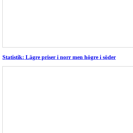
Statistik: Lägre priser i norr men högre i söder
Energimyndigheten
stärker
utvecklingen
av
framtidens
kärnkraft