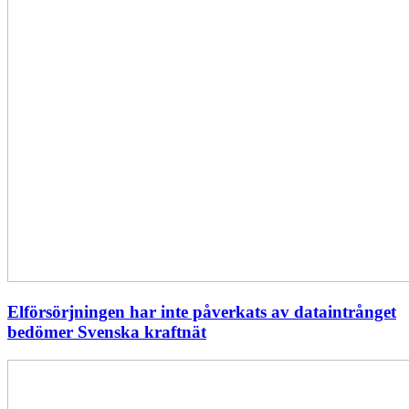
Elförsörjningen har inte påverkats av dataintrånget
bedömer Svenska kraftnät
Fyra
nya
stationer