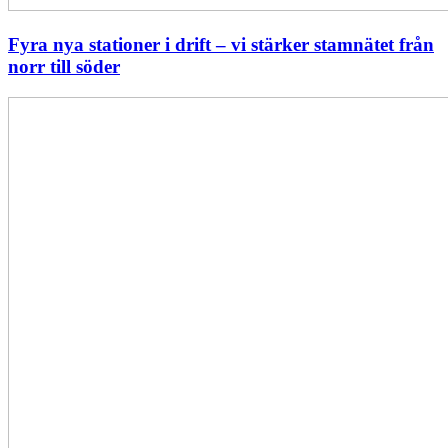
Fyra nya stationer i drift – vi stärker stamnätet från
norr till söder
Statistik:
Lägre
priser
i
norr
men
högre
i
söder