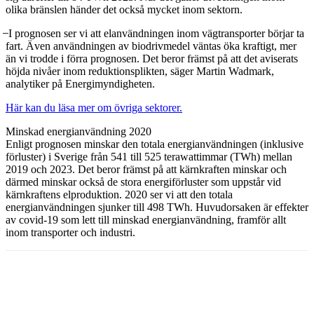
olika bränslen händer det också mycket inom sektorn.
̶ I prognosen ser vi att elanvändningen inom vägtransporter börjar ta
fart. Även användningen av biodrivmedel väntas öka kraftigt, mer
än vi trodde i förra prognosen. Det beror främst på att det aviserats
höjda nivåer inom reduktionsplikten, säger Martin Wadmark,
analytiker på Energimyndigheten.
Här kan du läsa mer om övriga sektorer.
Minskad energianvändning 2020
Enligt prognosen minskar den totala energianvändningen (inklusive
förluster) i Sverige från 541 till 525 terawattimmar (TWh) mellan
2019 och 2023. Det beror främst på att kärnkraften minskar och
därmed minskar också de stora energiförluster som uppstår vid
kärnkraftens elproduktion. 2020 ser vi att den totala
energianvändningen sjunker till 498 TWh. Huvudorsaken är effekter
av covid-19 som lett till minskad energianvändning, framför allt
inom transporter och industri.
Facebook
Twitter
Linkedin
Email