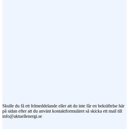
Ämne
Meddelande
Jag vill prenumerera på ert nyhetsbrev
Skulle du få ett felmeddelande eller att du inte får en bekräftelse här
på sidan efter att du använt kontaktformuläret så skicka ett mail till
info@aktuellenergi.se