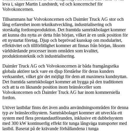
leva i, säger Martin Lundstedt, vd och koncernchef för
Volvokoncernen.
Tillsammans har Volvokoncernen och Daimler Truck AG stor och
lång erfarenhet inom teknikutveckling, industrialisering och
storskalig fordonsproduktion. Det framtida samriskbolaget kommer
att kunna dra nytta av detta från början, vilket är en unik position för
ett nystartat företag. Djup och beprövad kunskap om modularitet,
effektivitet och tillförlitlighet kommer att finnas från början, liksom
världsledande processer inom områden som kvalitet,
produktionsteknik och industrialisering.
Daimler Truck AG och Volvokoncernen är båda framgångsrika
globala aktörer tack vare en djup förståelse för deras kunders
verksamhet, vilket gör det möjligt för dem att maximera kundnyttan.
Det framtida samriskbolaget kommer att bygga på den traditionen
och att ta en liknande position inom bränsleceller som
Volvokoncernen och Daimler Truck AG har inom kommersiella
fordon.
Utöver lastbilar finns det även andra användningsområden för denna
typ av bränslecellsystem. Samriskbolaget kommer att utveckla ett
system med flera prestandautföranden, inklusive ett dubbelsystem
med 300 kW kontinuerlig effekt för tunga långväga transporter med
lastbil. Baserat på de krävande förhållandena i tunga