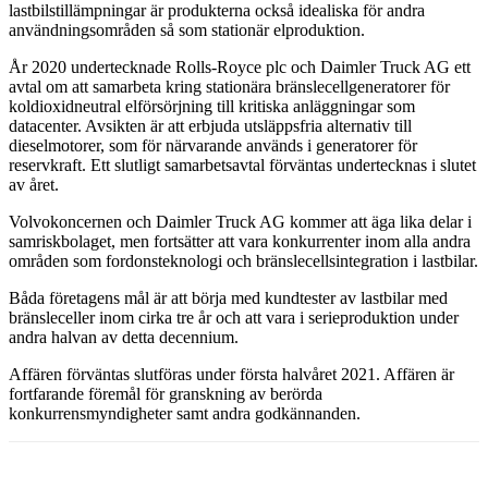
lastbilstillämpningar är produkterna också idealiska för andra
användningsområden så som stationär elproduktion.
År 2020 undertecknade Rolls-Royce plc och Daimler Truck AG ett
avtal om att samarbeta kring stationära bränslecellgeneratorer för
koldioxidneutral elförsörjning till kritiska anläggningar som
datacenter. Avsikten är att erbjuda utsläppsfria alternativ till
dieselmotorer, som för närvarande används i generatorer för
reservkraft. Ett slutligt samarbetsavtal förväntas undertecknas i slutet
av året.
Volvokoncernen och Daimler Truck AG kommer att äga lika delar i
samriskbolaget, men fortsätter att vara konkurrenter inom alla andra
områden som fordonsteknologi och bränslecellsintegration i lastbilar.
Båda företagens mål är att börja med kundtester av lastbilar med
bränsleceller inom cirka tre år och att vara i serieproduktion under
andra halvan av detta decennium.
Affären förväntas slutföras under första halvåret 2021. Affären är
fortfarande föremål för granskning av berörda
konkurrensmyndigheter samt andra godkännanden.
Facebook
Twitter
Linkedin
Email