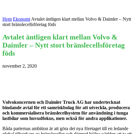
Hem
Ekonomi
Avtalet äntligen klart mellan Volvo & Daimler – Nytt
stort bränslecellsföretag föds
Avtalet äntligen klart mellan Volvo &
Daimler – Nytt stort bränslecellsföretag
föds
november 2, 2020
Volvokoncernen och Daimler Truck AG har undertecknat
bindande avtal för ett samriskbolag för att utveckla, producera
och kommersialisera bränslecellsystem för användning i tunga
lastbilar som huvudfokus, men också för andra applikationer.
Båda parternas ambition är att göra det nya företaget till en ledande
global tillverkare av bränsleceller och därmed hjälpa världen att ta ett