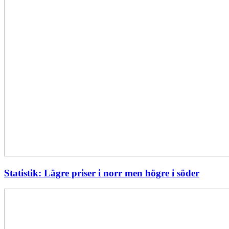
Statistik: Lägre priser i norr men högre i söder
Energimyndigheten
stärker
utvecklingen
av