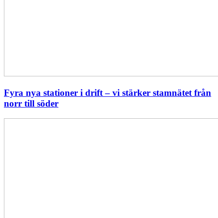
Fyra nya stationer i drift – vi stärker stamnätet från
norr till söder
Statistik:
Lägre
priser
i
norr
men
högre
i
söder