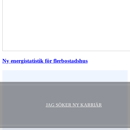
Ny energistatistik för flerbostadshus
Vem är du ?
JAG SÖKER NY KARRIÄR