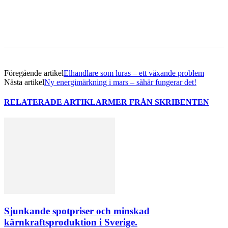
Föregående artikel
Elhandlare som luras – ett växande problem
Nästa artikel
Ny energimärkning i mars – såhär fungerar det!
RELATERADE ARTIKLAR
MER FRÅN SKRIBENTEN
Sjunkande spotpriser och minskad
kärnkraftsproduktion i Sverige.