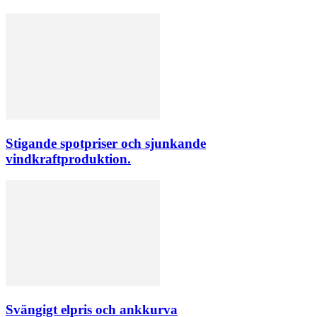
Stigande spotpriser och sjunkande
vindkraftproduktion.
Svängigt elpris och ankkurva