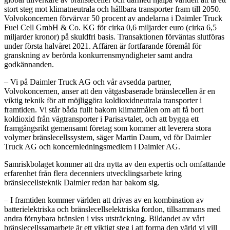
stort steg mot klimatneutrala och hållbara transporter fram till 2050.
Volvokoncernen förvärvar 50 procent av andelarna i Daimler Truck
Fuel Cell GmbH & Co. KG för cirka 0,6 miljarder euro (cirka 6,5
miljarder kronor) på skuldfri basis. Transaktionen förväntas slutföras
under första halvåret 2021. Affären är fortfarande föremål för
granskning av berörda konkurrensmyndigheter samt andra
godkännanden.
– Vi på Daimler Truck AG och vår avsedda partner,
Volvokoncernen, anser att den vätgasbaserade bränslecellen är en
viktig teknik för att möjliggöra koldioxidneutrala transporter i
framtiden. Vi står båda fullt bakom klimatmålen om att få bort
koldioxid från vägtransporter i Parisavtalet, och att bygga ett
framgångsrikt gemensamt företag som kommer att leverera stora
volymer bränslecellssystem, säger Martin Daum, vd för Daimler
Truck AG och koncernledningsmedlem i Daimler AG.
Samriskbolaget kommer att dra nytta av den expertis och omfattande
erfarenhet från flera decenniers utvecklingsarbete kring
bränslecellsteknik Daimler redan har bakom sig.
– I framtiden kommer världen att drivas av en kombination av
batterielektriska och bränslecellselektriska fordon, tillsammans med
andra förnybara bränslen i viss utsträckning. Bildandet av vårt
bränslecellssamarbete är ett viktigt steg i att forma den värld vi vill