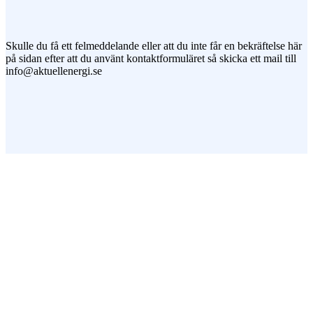
Jag vill prenumerera på ert nyhetsbrev
Skulle du få ett felmeddelande eller att du inte får en bekräftelse här
på sidan efter att du använt kontaktformuläret så skicka ett mail till
info@aktuellenergi.se