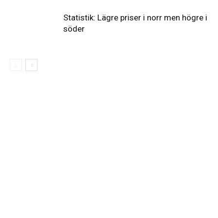
Statistik: Lägre priser i norr men högre i
söder
Elförsörjningen
har
inte
påverkats
av
dataintrånget
bedömer
Svenska
kraftnät