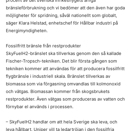
procent av det svenska inrikesflygets årliga
bränsleförbrukning och vi bedömer att den även har goda
möjligheter för spridning, såväl nationellt som globalt,
säger Klara Helstad, enhetschef för Hållbar industri på
Energimyndigheten.
Fossilfritt bränsle från restprodukter
SkyFuelH2-bränslet ska tillverkas genom den så kallade
Fischer-Tropsch-tekniken. Det blir första gången som
tekniken kommer att användas för att producera fossilfritt
flygbränsle i industriell skala. Bränslet tillverkas av
biomassa som via förgasning omvandlas till kolmonoxid
och vätgas. Biomassan kommer från skogsbrukets
restprodukter. Även vätgas som produceras av vatten och
förnybar el används i processen.
– SkyFuelH2 handlar om att hela Sverige ska leva, och
leva hållbart. Uniper vill ta ledartröjan i den fossilfria