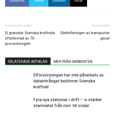
Facebook
Twitter
Linkedin
Email
Föregående artikel
Nästa artikel
Ei granskar Svenska kraftnäts
Elektrifieringen av transporter
efterlevnad av 70-
gasar
procentsregeln
RELATERADE ARTIKLAR
MER FRÅN SKRIBENTEN
Elförsörjningen har inte påverkats av
dataintrånget bedömer Svenska
kraftnät
Fyra nya stationer i drift – vi stärker
stamnätet från norr till söder