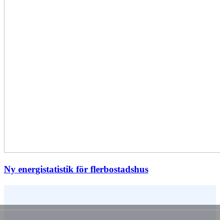
Ny energistatistik för flerbostadshus
Vem är du ?