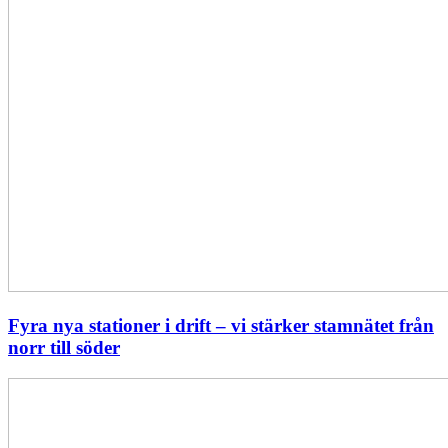
söder
Fyra nya stationer i drift – vi stärker stamnätet från
norr till söder
Statistik:
Lägre
priser
i