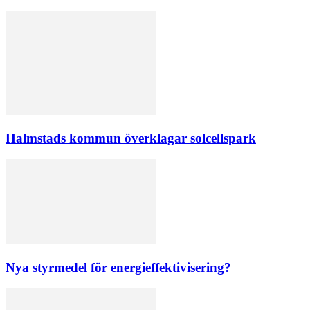
Halmstads kommun överklagar solcellspark
Nya styrmedel för energieffektivisering?