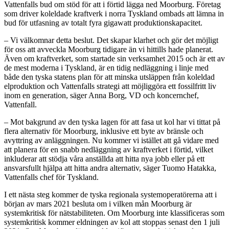
Vattenfalls bud om stöd för att i förtid lägga ned Moorburg. Företag
som driver koleldade kraftverk i norra Tyskland ombads att lämna in
bud för utfasning av totalt fyra gigawatt produktionskapacitet.
– Vi välkomnar detta beslut. Det skapar klarhet och gör det möjligt
för oss att avveckla Moorburg tidigare än vi hittills hade planerat.
Även om kraftverket, som startade sin verksamhet 2015 och är ett av
de mest moderna i Tyskland, är en tidig nedläggning i linje med
både den tyska statens plan för att minska utsläppen från koleldad
elproduktion och Vattenfalls strategi att möjliggöra ett fossilfritt liv
inom en generation, säger Anna Borg, VD och koncernchef,
Vattenfall.
– Mot bakgrund av den tyska lagen för att fasa ut kol har vi tittat på
flera alternativ för Moorburg, inklusive ett byte av bränsle och
avyttring av anläggningen. Nu kommer vi istället att gå vidare med
att planera för en snabb nedläggning av kraftverket i förtid, vilket
inkluderar att stödja våra anställda att hitta nya jobb eller på ett
ansvarsfullt hjälpa att hitta andra alternativ, säger Tuomo Hatakka,
Vattenfalls chef för Tyskland.
I ett nästa steg kommer de tyska regionala systemoperatörerna att i
början av mars 2021 besluta om i vilken mån Moorburg är
systemkritisk för nätstabiliteten. Om Moorburg inte klassificeras som
systemkritisk kommer eldningen av kol att stoppas senast den 1 juli