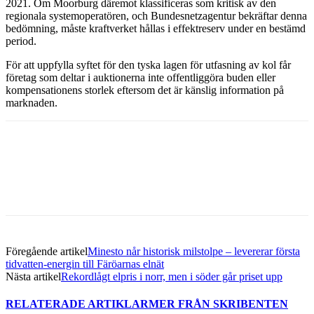
2021. Om Moorburg däremot klassificeras som kritisk av den
regionala systemoperatören, och Bundesnetzagentur bekräftar denna
bedömning, måste kraftverket hållas i effektreserv under en bestämd
period.
För att uppfylla syftet för den tyska lagen för utfasning av kol får
företag som deltar i auktionerna inte offentliggöra buden eller
kompensationens storlek eftersom det är känslig information på
marknaden.
Facebook
Twitter
Linkedin
Email
Föregående artikel
Minesto når historisk milstolpe – levererar första
tidvatten-energin till Färöarnas elnät
Nästa artikel
Rekordlågt elpris i norr, men i söder går priset upp
RELATERADE ARTIKLAR
MER FRÅN SKRIBENTEN