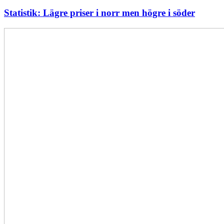
Statistik: Lägre priser i norr men högre i söder
Energimyndigheten
stärker
utvecklingen
av
framtidens
kärnkraft