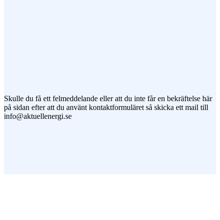
Jag vill prenumerera på ert nyhetsbrev
Skulle du få ett felmeddelande eller att du inte får en bekräftelse här
på sidan efter att du använt kontaktformuläret så skicka ett mail till
info@aktuellenergi.se