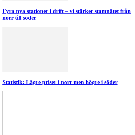
Fyra nya stationer i drift – vi stärker stamnätet från
norr till söder
Statistik: Lägre priser i norr men högre i söder
Elförsörjningen
har
inte
påverkats
av
dataintrånget
bedömer
Svenska