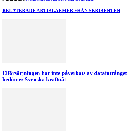
RELATERADE ARTIKLAR
MER FRÅN SKRIBENTEN
Elförsörjningen har inte påverkats av dataintrånget
bedömer Svenska kraftnät