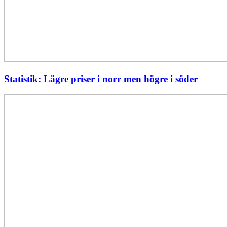
Statistik: Lägre priser i norr men högre i söder
Energimyndigheten
stärker
utvecklingen
av
framtidens
kärnkraft