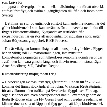
som krävs för
att uppnå de övergripande nationella målsättningarna för att utveckla
ett fossilfritt flyg och stärka tillgängligheten till, från och inom norra
Sverige
– Det finns en stor potential och ett stort kunnande i regionen när det
gäller biodrivmedel som kan användas för att utveckla och bidra till
flygets klimatomställning. Nyttjandet av restflöden från
skogsindustrin har en stor affärspotential för industrin i norr, säger
Johan Börjesson, gruppchef, RISE Processum.
– Det är viktigt att komma ihåg att alla transportslag behövs. Flyget
har en viktig roll i klimatomställningen, inte minst för
kompetensförsörjningen som tillgodoses genom regionala resor där
avstånden kan vara ganska långa och tidsvinsterna blir stora, säger
Arne Smedberg, VD, BioFuel Region.
Klimatreducering möjlig redan i dag
– Utvecklingen av fossilfritt flyg går fort nu. Redan till år 2025-26
kommer det finnas godkända el-flygplan. Vi skapar förutsättningar
för att välkomna den trafiken på Swedavias flygplatser. Företag,
organisationer och även privatpersoner kan till exempel genom de
flesta flygbolag eller via Fly Green Fund och Swedavia redan idag
klimatreducera sina utsläpp med flyg genom att köpa biodrivmedel,