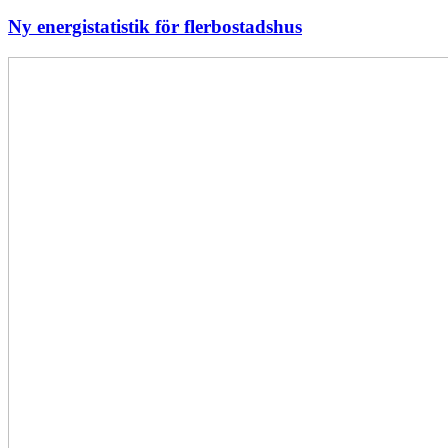
Ny energistatistik för flerbostadshus
Största
elavbrottet
i
Europa
–
EI
utreder