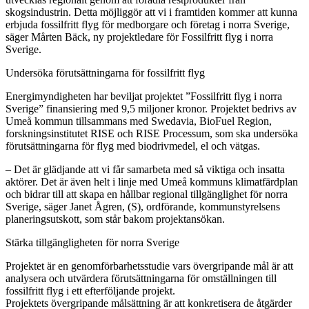
skogsindustrin. Detta möjliggör att vi i framtiden kommer att kunna
erbjuda fossilfritt flyg för medborgare och företag i norra Sverige,
säger Mårten Bäck, ny projektledare för Fossilfritt flyg i norra
Sverige.
Undersöka förutsättningarna för fossilfritt flyg
Energimyndigheten har beviljat projektet ”Fossilfritt flyg i norra
Sverige” finansiering med 9,5 miljoner kronor. Projektet bedrivs av
Umeå kommun tillsammans med Swedavia, BioFuel Region,
forskningsinstitutet RISE och RISE Processum, som ska undersöka
förutsättningarna för flyg med biodrivmedel, el och vätgas.
– Det är glädjande att vi får samarbeta med så viktiga och insatta
aktörer. Det är även helt i linje med Umeå kommuns klimatfärdplan
och bidrar till att skapa en hållbar regional tillgänglighet för norra
Sverige, säger Janet Ågren, (S), ordförande, kommunstyrelsens
planeringsutskott, som står bakom projektansökan.
Stärka tillgängligheten för norra Sverige
Projektet är en genomförbarhetsstudie vars övergripande mål är att
analysera och utvärdera förutsättningarna för omställningen till
fossilfritt flyg i ett efterföljande projekt.
Projektets övergripande målsättning är att konkretisera de åtgärder