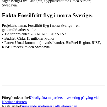
säger Bengt-Ove Lindgren, flygplatschef för Umeå Airport,
Swedavia.
Fakta Fossilfritt flyg i norra Sverige:
Projektets namn: Fossilfritt flyg i norra Sverige – en
genomförbarhetsstudie
• Tid för projektet: 2021-07-05−2022-12-31
• Budget: Cirka 11 miljoner kronor
• Parter: Umeå kommun (huvudsökande), BioFuel Region, RISE,
RISE Processum och Swedavia
Facebook
Twitter
Linkedin
Email
Föregående artikel
Otrolig åtta miljarders investering på gång vid
Norrlandskusten
Nästa artikel
Sjunkande spotpriser i alla elområden.