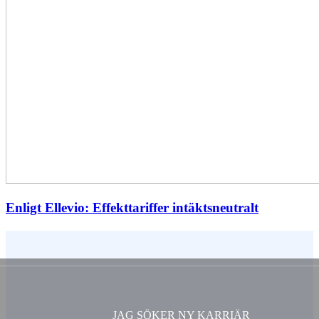
Enligt Ellevio: Effekttariffer intäktsneutralt
Vem är du ?
JAG SÖKER NY KARRIÄR