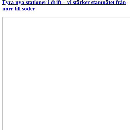
Fyra nya stationer i drift – vi stärker stamnätet från
norr till söder
Statistik:
Lägre
priser
i
norr
men
högre
i
söder