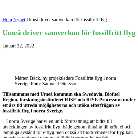
Hem
Nyhet
Umeå driver samverkan för fossilfritt flyg
Umeå driver samverkan för fossilfritt flyg
januari 22, 2022
Mårten Bäck, ny projektledare Fossilfritt flyg i norra
Sverige.Foto: Samuel Pettersson
Tillsammans med Umeå kommun ska Swedavia, Biofuel
Region, forskningsinstitutetet RISE och RISE Processum under
ett års tid utreda möjligheterna och utöka efterfrågan av
fossilfritt flyg i norra Sverige.
– I norra Sverige har vi en unik förutsättning att bidra till
utvecklingen av fossilfritt flyg, både genom tillgång till grön el och
lämpliga avstånd för elflyg men också att biodrivmedel för flyg kan
utvecklas regionalt genom att förädla restprodukter från