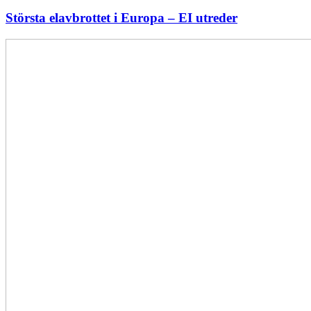
Största elavbrottet i Europa – EI utreder
Energiföretagen
ryter
ifrån:
Sverige
behöver
en
långsiktig
energipolitik