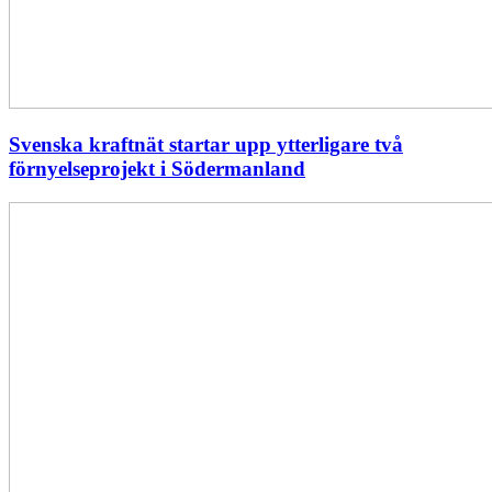
Svenska kraftnät startar upp ytterligare två
förnyelseprojekt i Södermanland
Enligt
Ellevio:
Effekttariffer
intäktsneutralt