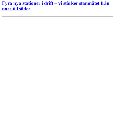
Fyra nya stationer i drift – vi stärker stamnätet från
norr till söder
Statistik:
Lägre
priser
i
norr
men
högre
i
söder