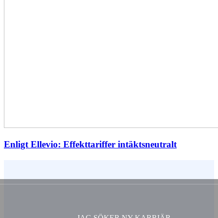
Enligt Ellevio: Effekttariffer intäktsneutralt
Vem är du ?
JAG SÖKER NY KARRIÄR