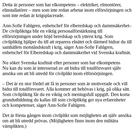
Detta är personer som har elkompetens – elektriker, elmontörer,
elinstallatörer – men som inte redan arbetar inom elförsörjningen och
som inte redan är krigsplacerade.
Ann-Sofie Fahlgren, enhetschef för elberedskap och dammsäkerhet–
De civilpliktiga blir en viktig personalförstärkning till
elförsörjningen under höjd beredskap och ytterst krig. Som
civilpliktig hjälper du till att reparera elnätet och därmed bidrar du till
samhällets motståndskraft i krig, säger Ann-Sofie Fahlgren,
enhetschef för Elberedskap och dammsäkerhet vid Svenska kraftnät.
Nu söker Svenska kraftnät efter personer som har elkompetens
Nu kan du som är intresserad av att bidra till totalförsvaret själv
ansöka om att bli utredd för civilplikt inom elförsörjningen.
– Det är en stor fördel att få in personer som är motiverade och vill
bidra till totalförsvaret. Alla kommer att behövas i krig, på olika sätt.
Som civilpliktig får du en viktig och meningsfull uppgift. Den korta
grundutbildning du kallas till som civilpliktig ger nya erfarenheter
och kompetenser, säger Ann-Sofie Fahlgren.
Det är första gången inom civilplikt som möjligheten att själv ansöka
om att bli utredd prövas. (Möjligheten finns inom den militära
värnplikten.)