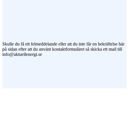
Jag vill prenumerera på ert nyhetsbrev
Skulle du få ett felmeddelande eller att du inte får en bekräftelse här
på sidan efter att du använt kontaktformuläret så skicka ett mail till
info@aktuellenergi.se