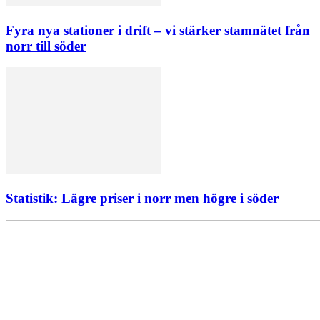
Fyra nya stationer i drift – vi stärker stamnätet från
norr till söder
Statistik: Lägre priser i norr men högre i söder
Elförsörjningen
har
inte
påverkats
av
dataintrånget
bedömer
Svenska