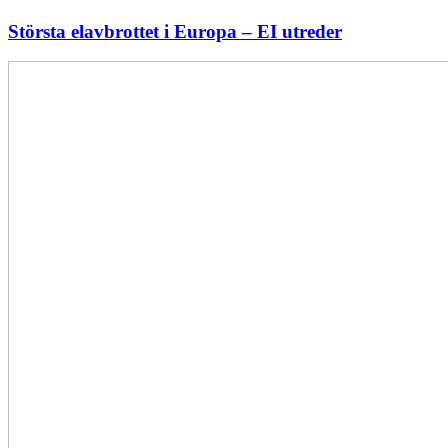
Största elavbrottet i Europa – EI utreder
Energiföretagen
ryter
ifrån:
Sverige
behöver
en
långsiktig
energipolitik