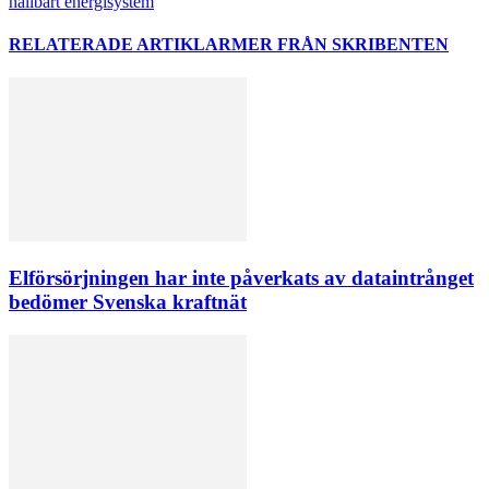
hållbart energisystem
RELATERADE ARTIKLAR
MER FRÅN SKRIBENTEN
Elförsörjningen har inte påverkats av dataintrånget
bedömer Svenska kraftnät