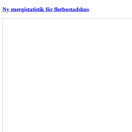
Ny energistatistik för flerbostadshus
Största
elavbrottet
i
Europa
–
EI
utreder