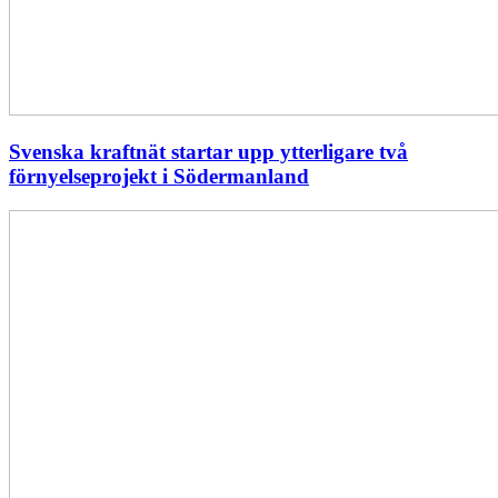
Svenska kraftnät startar upp ytterligare två
förnyelseprojekt i Södermanland
Enligt
Ellevio:
Effekttariffer
intäktsneutralt