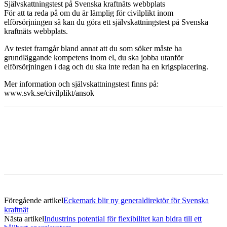
Självskattningstest på Svenska kraftnäts webbplats
För att ta reda på om du är lämplig för civilplikt inom
elförsörjningen så kan du göra ett självskattningstest på Svenska
kraftnäts webbplats.
Av testet framgår bland annat att du som söker måste ha
grundläggande kompetens inom el, du ska jobba utanför
elförsörjningen i dag och du ska inte redan ha en krigsplacering.
Mer information och självskattningstest finns på:
www.svk.se/civilplikt/ansok
Facebook
Twitter
Linkedin
Email
Föregående artikel
Eckemark blir ny generaldirektör för Svenska
kraftnät
Nästa artikel
Industrins potential för flexibilitet kan bidra till ett