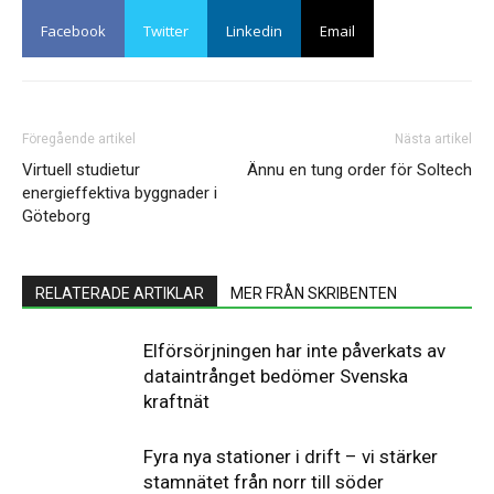
Facebook
Twitter
Linkedin
Email
Föregående artikel
Nästa artikel
Virtuell studietur
Ännu en tung order för Soltech
energieffektiva byggnader i
Göteborg
RELATERADE ARTIKLAR
MER FRÅN SKRIBENTEN
Elförsörjningen har inte påverkats av
dataintrånget bedömer Svenska
kraftnät
Fyra nya stationer i drift – vi stärker
stamnätet från norr till söder