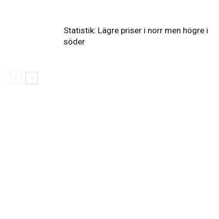
Statistik: Lägre priser i norr men högre i
söder
Elförsörjningen
har
inte
påverkats
av
dataintrånget
bedömer
Svenska
kraftnät