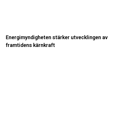
Energimyndigheten stärker utvecklingen av
framtidens kärnkraft
Ny
energistatistik
för
flerbostadshus