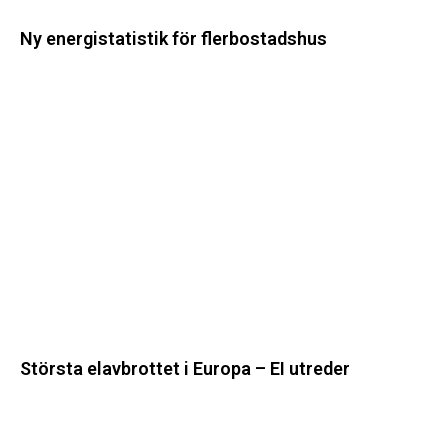
Ny energistatistik för flerbostadshus
Största
elavbrottet
i
Europa
–
EI
utreder
Största elavbrottet i Europa – EI utreder
Energiföretagen
ryter