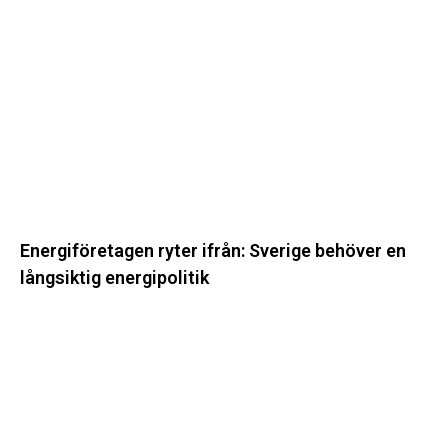
ifrån:
Sverige
behöver
en
långsiktig
energipolitik
Energiföretagen ryter ifrån: Sverige behöver en
långsiktig energipolitik
Svenska
kraftnät
startar
upp
ytterligare
två