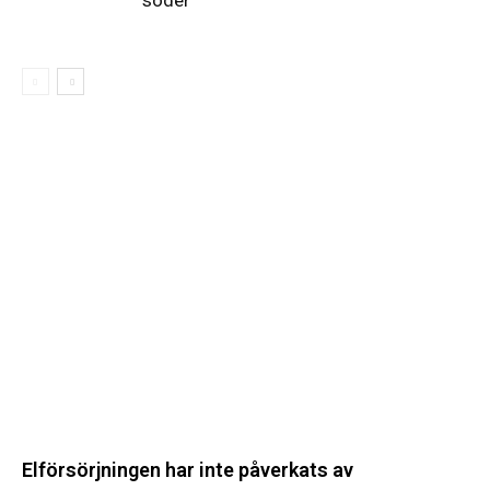
Elförsörjningen
har
inte
påverkats
av
dataintrånget
bedömer
Svenska
kraftnät
Elförsörjningen har inte påverkats av