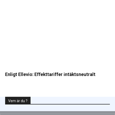
Enligt
Ellevio:
Effekttariffer
intäktsneutralt
Enligt Ellevio: Effekttariffer intäktsneutralt
Vem är du ?