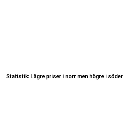
priser
i
norr
men
högre
i
söder
Statistik: Lägre priser i norr men högre i söder
Energimyndigheten
stärker
utvecklingen
av
framtidens
kärnkraft