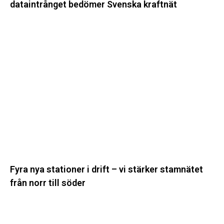
dataintrånget bedömer Svenska kraftnät
Fyra
nya
stationer
i
drift
–
vi
stärker
stamnätet
från
norr
till
Fyra nya stationer i drift – vi stärker stamnätet
söder
från norr till söder
Statistik:
Lägre