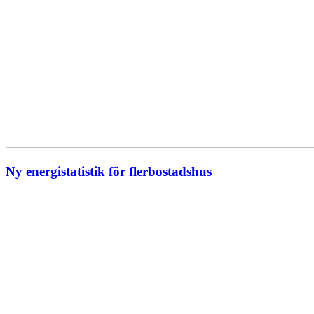
Ny energistatistik för flerbostadshus
Största
elavbrottet
i
Europa
–
EI
utreder