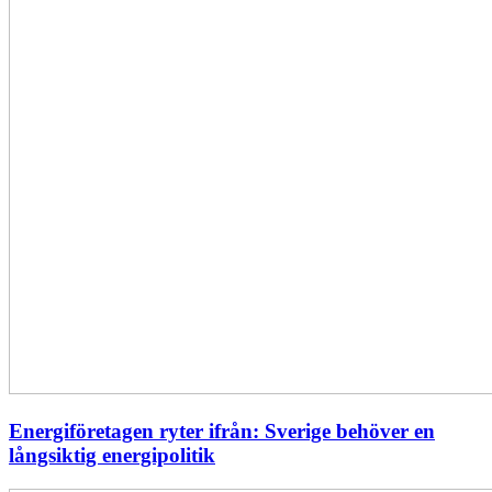
Energiföretagen ryter ifrån: Sverige behöver en
långsiktig energipolitik