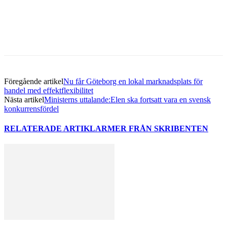
Facebook
Twitter
Linkedin
Email
Föregående artikel
Nu får Göteborg en lokal marknadsplats för
handel med effektflexibilitet
Nästa artikel
Ministerns uttalande:Elen ska fortsatt vara en svensk
konkurrensfördel
RELATERADE ARTIKLAR
MER FRÅN SKRIBENTEN