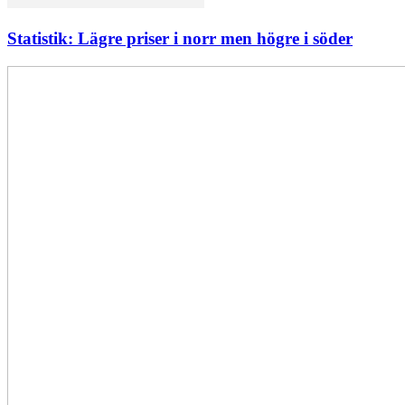
Statistik: Lägre priser i norr men högre i söder
Elförsörjningen
har
inte
påverkats
av
dataintrånget
bedömer
Svenska
kraftnät