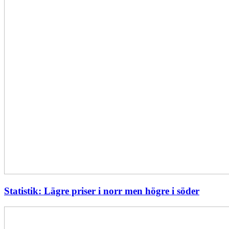
Statistik: Lägre priser i norr men högre i söder
Energimyndigheten
stärker
utvecklingen