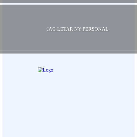
JAG LETAR NY PERSONAL
Ditt Namn (obligatorisk)
Epost (obligatorisk)