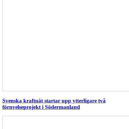
Svenska kraftnät startar upp ytterligare två
förnyelseprojekt i Södermanland
Enligt
Ellevio:
Effekttariffer