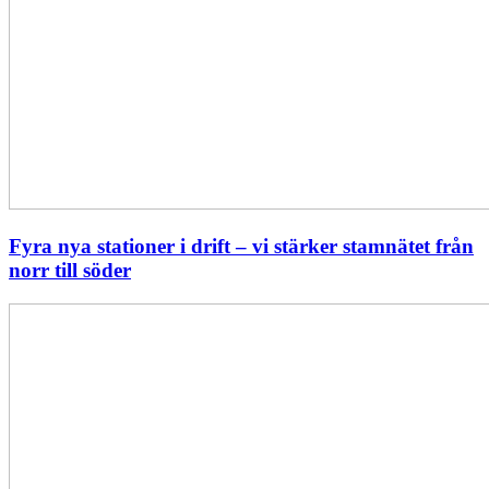
Fyra nya stationer i drift – vi stärker stamnätet från
norr till söder
Statistik:
Lägre
priser
i
norr
men
högre
i
söder