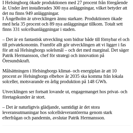
I Helsingborg ökade produktionen med 27 procent från föregående
år. Under året installerades 300 nya anläggningar, vilket betyder att
det nu finns 949 anläggningar.
I Ängelholm är utvecklingen ännu starkare. Produktionen ökade
med hela 35 procent och 89 nya anläggningar tillkom. Totalt sett
finns 331 solcellsanläggningar i staden.
– Det är en fantastisk utveckling som bidrar både till förnybar el och
till privatekonomin. Framför allt gör utvecklingen att vi ligger i fas
för att nå Helsingborgs solelsmål – och det med marginal. Det säger
Patrik Hermansson, chef för strategi och innovation på
Öresundskraft.
Målsättningen i Helsingborgs klimat- och energiplan är att 10
procent av Helsingborgs elbehov år 2035 ska komma från lokala
solceller, motsvarande en årlig produktion på 148 GWh.
Utvecklingen ser fortsatt lovande ut, engagemanget hos privat- och
företagskunder är stort.
– Det är naturligtvis glädjande, samtidigt är det stora
leveransutmaningar hos solcellsleverantörerna genom stark
efterfrågan och pandemin, avslutar Patrik Hermansson.