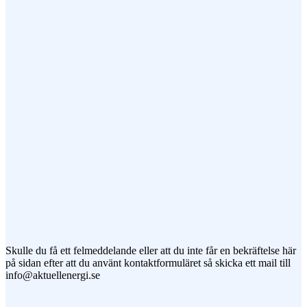
Ämne
Meddelande
Jag vill prenumerera på ert nyhetsbrev
Skulle du få ett felmeddelande eller att du inte får en bekräftelse här
på sidan efter att du använt kontaktformuläret så skicka ett mail till
info@aktuellenergi.se