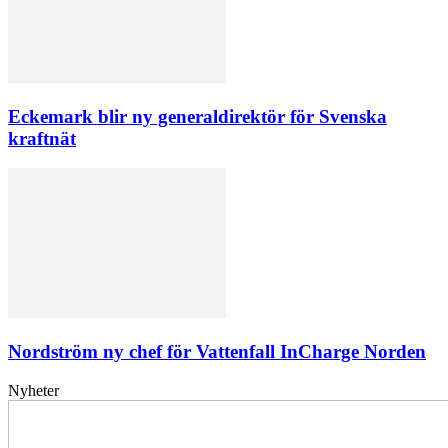
Eckemark blir ny generaldirektör för Svenska
kraftnät
Nordström ny chef för Vattenfall InCharge Norden
Nyheter
Elförsörjningen
har
inte