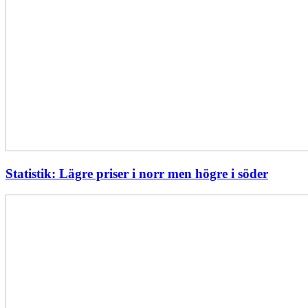
Statistik: Lägre priser i norr men högre i söder
Energimyndigheten
stärker
utvecklingen
av
framtidens
kärnkraft