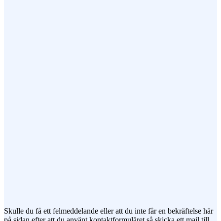
Epost (obligatorisk)
Ämne
Meddelande
Jag vill prenumerera på ert nyhetsbrev
Skulle du få ett felmeddelande eller att du inte får en bekräftelse här
på sidan efter att du använt kontaktformuläret så skicka ett mail till