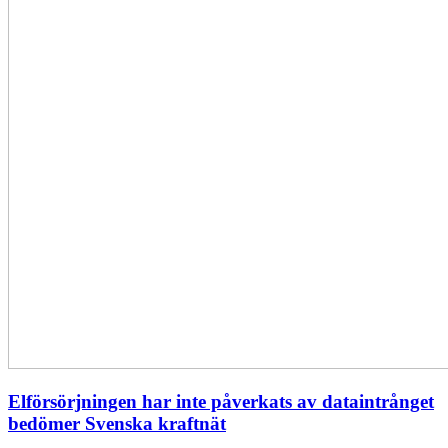
Elförsörjningen har inte påverkats av dataintrånget
bedömer Svenska kraftnät