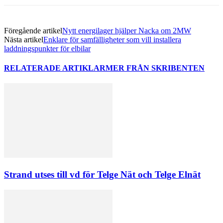
Föregående artikel
Nytt energi­lager hjälper Nacka om 2MW
Nästa artikel
Enklare för samfälligheter som vill installera
laddningspunkter för elbilar
RELATERADE ARTIKLAR
MER FRÅN SKRIBENTEN
Strand utses till vd för Telge Nät och Telge Elnät