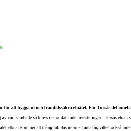
Ekonomi
Krönika
Våra Krönikörer
Anal
s
för att bygga ut och framtidssäkra elnätet. För Torsås del innebär
 av vårt samhälle så krävs det omfattande investeringar i Torsås elnät,
talet elbilar kommer att mångdubblas inom ett antal år, vilket också inne