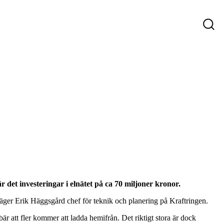
ys
Företag som söker personal
Sökande
 det investeringar i elnätet på ca 70 miljoner kronor.
 säger Erik Häggsgård chef för teknik och planering på Kraftringen.
bär att fler kommer att ladda hemifrån. Det riktigt stora är dock