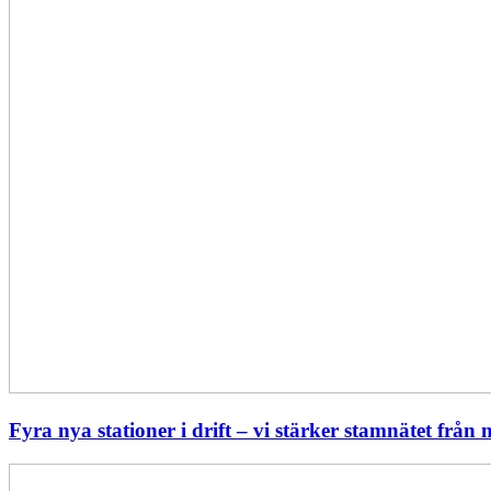
från
norr
till
söder
Fyra nya stationer i drift – vi stärker stamnätet från n
Statistik: