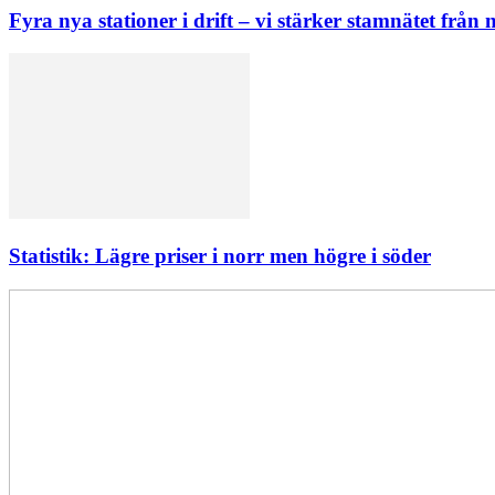
Fyra nya stationer i drift – vi stärker stamnätet från n
Statistik: Lägre priser i norr men högre i söder
Elförsörjningen
har
inte
påverkats
av
dataintrånget
bedömer
Svenska
kraftnät