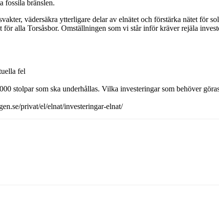
a fossila bränslen.
akter, vädersäkra ytterligare delar av elnätet och förstärka nätet för sol
 för alla Torsåsbor. Omställningen som vi står inför kräver rejäla invester
uella fel
 000 stolpar som ska underhållas. Vilka investeringar som behöver göra
n.se/privat/el/elnat/investeringar-elnat/