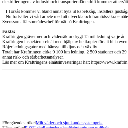
elektrifieringen av industri och transporter där eldrift kommer att ersätt
– I Torsås kommer vi bland annat byta ut kabelskåp, installera ljusbågsv
– Nu fortsätter vi vårt arbete med att utveckla och framtidssäkra elnätet
Svensson affärsområdeschef för nät på Kraftringen.
Fakta:
Kraftringen gräver ner och vädersäkrar drygt 15 mil ledning varje år
Kraftringen inspekterar elnät med hjälp av helikopter för att hitta event
Röjer ledningsgator med hänsyn till djur- och växtliv.
Totalt har Kraftringen cirka 9 100 km ledning, 2 500 stationer och 29
annat risk- och sårbarhetsanalyser.
Läs mer om Kraftringens elnätsinvesteringar här: https://www.kraftringe
Dela med sig
Facebook
Twitter
Linkedin
Email
Föregående artikel
Milt väder och sjunkande systempris.
Nästa artikel
E.ON skall minska plastförbränningen radikalt