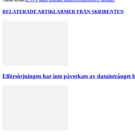
RELATERADE ARTIKLAR
MER FRÅN SKRIBENTEN
Elförsörjningen har inte påverkats av dataintrånget