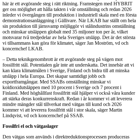
här är ett avgörande steg i rätt riktning. Framstegen med HYBRIT
ger oss möjlighet att hålla takten i vår omställning och redan 2026
inleder vi övergången till produktion i industriell skala med en första
demonstrationsanläggning i Gällivare. När LKAB har ställt om hela
sin produktion till järnsvamp möjliggör vi stålindustrins omställning
och minskar utsläppen globalt med 35 miljoner ton per år, vilket
motsvarar två tredjedelar av hela Sveriges utsläpp. Det är det största
vi tillsammans kan göra för klimatet, säger Jan Moström, vd och
koncernchef LKAB.
– Detta teknikgenombrott är ett avgörande steg på vägen mot
fossilfritt stål. Potentialen går inte att underskatta. Det innebär att vi
kan klara klimatmålen i Sverige, Finland och bidra till att minska
utsläpp i hela Europa. Det skapar samtidigt jobb och
exportframgångar. Med SSABs omställning minskar vi
koldioxidutsläppen med 10 procent i Sverige och 7 procent i
Finland. Med höghållfast fossilfritt stål hjälper vi också våra kunder
att stärka deras konkurrenskraft. Redan i år kommer vi att leverera
mindre mängder stål tillverkat med vätgas till kund och 2026
kommer vi att leverera fossilfritt stål i stor skala, säger Martin
Lindqvist, vd och koncernchef på SSAB.
Fossilfri el och vätgaslager
Den vätgas som används i direktreduktionsprocessen produceras