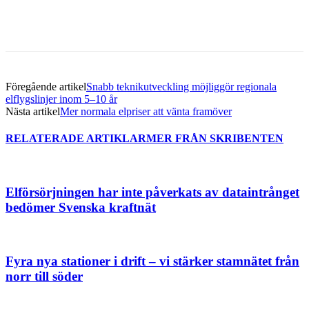
Föregående artikel
Snabb teknikutveckling möjliggör regionala
elflygslinjer inom 5–10 år
Nästa artikel
Mer normala elpriser att vänta framöver
RELATERADE ARTIKLAR
MER FRÅN SKRIBENTEN
Elförsörjningen har inte påverkats av dataintrånget
bedömer Svenska kraftnät
Fyra nya stationer i drift – vi stärker stamnätet från
norr till söder