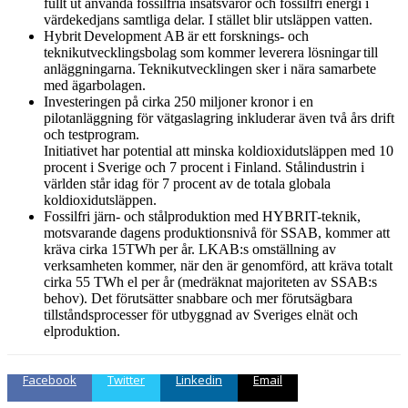
fullt ut använda fossilfria insatsvaror och fossilfri energi i
värdekedjans samtliga delar. I stället blir utsläppen vatten.
Hybrit Development AB är ett forsknings- och
teknikutvecklingsbolag som kommer leverera lösningar till
anläggningarna. Teknikutvecklingen sker i nära samarbete
med ägarbolagen.
Investeringen på cirka 250 miljoner kronor i en
pilotanläggning för vätgaslagring inkluderar även två års drift
och testprogram.
Initiativet har potential att minska koldioxidutsläppen med 10
procent i Sverige och 7 procent i Finland. Stålindustrin i
världen står idag för 7 procent av de totala globala
koldioxidutsläppen.
Fossilfri järn- och stålproduktion med HYBRIT-teknik,
motsvarande dagens produktionsnivå för SSAB, kommer att
kräva cirka 15TWh per år. LKAB:s omställning av
verksamheten kommer, när den är genomförd, att kräva totalt
cirka 55 TWh el per år (medräknat majoriteten av SSAB:s
behov). Det förutsätter snabbare och mer förutsägbara
tillståndsprocesser för utbyggnad av Sveriges elnät och
elproduktion.
Facebook
Twitter
Linkedin
Email