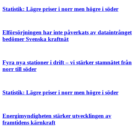
Statistik: Lägre priser i norr men högre i söder
Elförsörjningen
har
inte
Elförsörjningen har inte påverkats av dataintrånget
påverkats
bedömer Svenska kraftnät
av
dataintrånget
Fyra
bedömer
nya
Svenska
stationer
Fyra nya stationer i drift – vi stärker stamnätet från
kraftnät
i
norr till söder
drift
–
Statistik:
vi
Lägre
stärker
priser
Statistik: Lägre priser i norr men högre i söder
stamnätet
i
från
norr
Energimyndigheten
norr
men
stärker
till
högre
utvecklingen
Energimyndigheten stärker utvecklingen av
söder
i
av
framtidens kärnkraft
söder
framtidens
kärnkraft
Ny