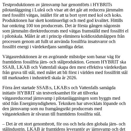
Testproduktionen av järnsvamp har genomförts i HYBRITs
pilotanläggning i Luleå och visar att det går att reducera järnmalm
med fossilfri vätgas, istället för att ta bort syret med kol och koks.
Produktionen har skett kontinuerligt och med god kvalitet. Hittills
har omkring 100 ton producerats. Det är första gången någonsin
som järnmalm direktreducerats med vätgas framställd med fossilfri el
i pilotskala. Målet är att i princip eliminera koldioxidutsläppen från
processen genom att fullt ut använda fossilfria insatsvaror och
fossilfri energi i värdekedjans samtliga delar.
Vätgasreduktionen är en avgörande milstolpe som banar väg för
framtidens fossilfria järn- och stålproduktion. Genom HYBRIT ska
SSAB, LKAB och Vattenfall skapa den mest effektiva värdekedjan
från gruva till stål, med målet att bli först i världen med fossilfritt stål
till marknaden i industriell skala år 2026.
Förra året startade SSAB:s, LKAB:s och Vattenfalls samägda
initiativ HYBRIT sin testverksamhet för att tillverka
vätgasreducerad järnsvamp i pilotanläggningen som byggts med
stöd från Energimyndigheten. Tekniken har utvecklats löpande och
den järnsvamp som nu framgångsrikt producerats med
vätgastekniken är råvaran till framtidens fossilfria stål.
– Det är ett stort genombrott, för oss och hela den globala järn- och
stålindustrin. LKAB är framtidens leverantör av järnsvamp och det