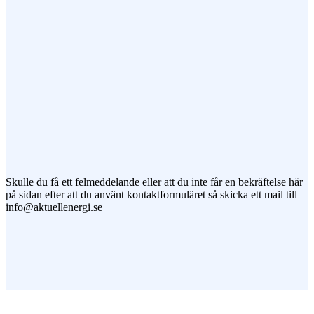
Jag vill prenumerera på ert nyhetsbrev
Skulle du få ett felmeddelande eller att du inte får en bekräftelse här
på sidan efter att du använt kontaktformuläret så skicka ett mail till
info@aktuellenergi.se