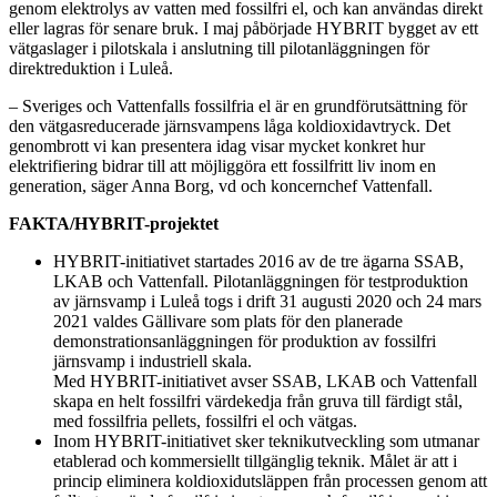
genom elektrolys av vatten med fossilfri el, och kan användas direkt
eller lagras för senare bruk. I maj påbörjade HYBRIT bygget av ett
vätgaslager i pilotskala i anslutning till pilotanläggningen för
direktreduktion i Luleå.
– Sveriges och Vattenfalls fossilfria el är en grundförutsättning för
den vätgasreducerade järnsvampens låga koldioxidavtryck. Det
genombrott vi kan presentera idag visar mycket konkret hur
elektrifiering bidrar till att möjliggöra ett fossilfritt liv inom en
generation, säger Anna Borg, vd och koncernchef Vattenfall.
FAKTA/HYBRIT-projektet
HYBRIT-initiativet startades 2016 av de tre ägarna SSAB,
LKAB och Vattenfall. Pilotanläggningen för testproduktion
av järnsvamp i Luleå togs i drift 31 augusti 2020 och 24 mars
2021 valdes Gällivare som plats för den planerade
demonstrationsanläggningen för produktion av fossilfri
järnsvamp i industriell skala.
Med HYBRIT-initiativet avser SSAB, LKAB och Vattenfall
skapa en helt fossilfri värdekedja från gruva till färdigt stål,
med fossilfria pellets, fossilfri el och vätgas.
Inom HYBRIT-initiativet sker teknikutveckling som utmanar
etablerad och kommersiellt tillgänglig teknik. Målet är att i
princip eliminera koldioxidutsläppen från processen genom att