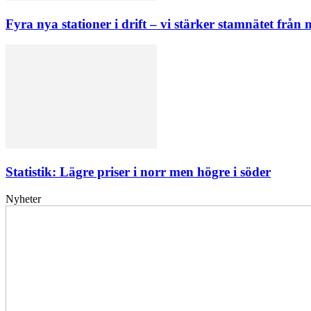
Fyra nya stationer i drift – vi stärker stamnätet från n
Statistik: Lägre priser i norr men högre i söder
Nyheter
Elförsörjningen
har
inte
påverkats
av
dataintrånget
bedömer
Svenska
kraftnät