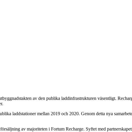
Ekonomi
Krönika
Våra Krönikörer
Anal
tbyggnadstakten av den publika laddinfrastrukturen väsentligt. Rechar
er.
blika laddstationer mellan 2019 och 2020. Genom detta nya samarbete ka
försäljning av majoriteten i Fortum Recharge. Syftet med partnerskapet