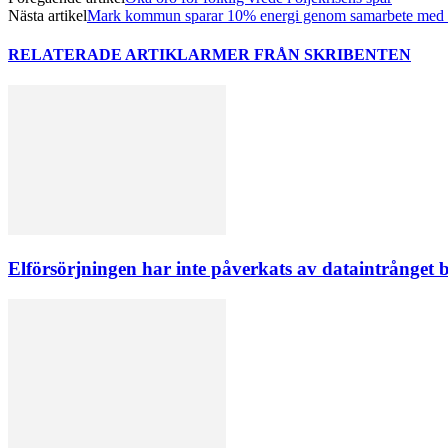
Nästa artikel
Mark kommun sparar 10% energi genom samarbete med
RELATERADE ARTIKLAR
MER FRÅN SKRIBENTEN
Elförsörjningen har inte påverkats av dataintrånget