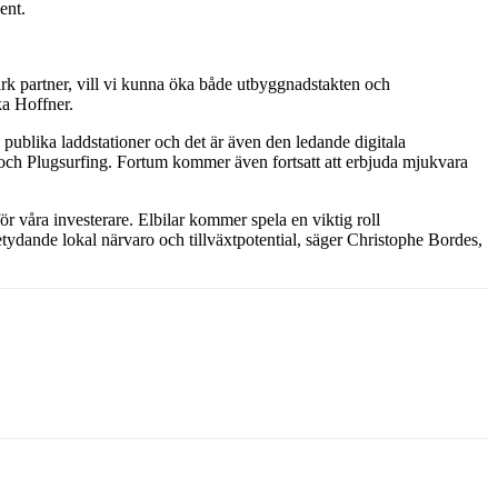
cent.
ark partner, vill vi kunna öka både utbyggnadstakten och
ika Hoffner.
ublika laddstationer och det är även den ledande digitala
och Plugsurfing. Fortum kommer även fortsatt att erbjuda mjukvara
ör våra investerare. Elbilar kommer spela en viktig roll
ydande lokal närvaro och tillväxtpotential, säger Christophe Bordes,