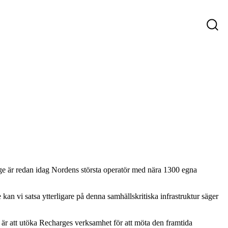
ys
Företag som söker personal
Sökande
ge är redan idag Nordens största operatör med nära 1300 egna
n vi satsa ytterligare på denna samhällskritiska infrastruktur säger
 är att utöka Recharges verksamhet för att möta den framtida