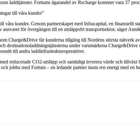
äxt inom laddtjänster. Fortums ägarandel av Recharge kommer vara 37 pro
ingar till våra kunder”
ill våra kunder. Genom partnerskapet med Infracapital, en finansiellt st
av ansvaret för övergången till en utsläppsfri transportsektor, säger Ann
 Charge&Drive får kunderna tillgång till Nordens största nätverk av p
 och destinationsladdningstjänsterna under varumärkena Charge&Drive 
ssnitt till andra laddinfrastrukturoperatörer.
e med reducerade CO2-utsläpp och samtidigt leverera värde och tillväxt f
d och jobba med Fortum – en ledande partner inom ren energi med en bet