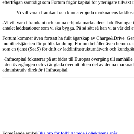
efterfrågan samtidigt som Fortum frigör kapital för ytterligare tillv
”Vi vill vara i framkant och kunna erbjuda marknadens laddlösn
-Vi vill vara i framkant och kunna erbjuda marknadens laddlösningar t
antalet laddstationer som vi ska bygga. På så sätt så kan vi ta vår del 
Fortum kommer även fortsatt ha fullt ägarskap av Charge&Drive. Genom
mobilitetstjänsten för publik laddning. Fortum behåller även hemma-
som en tjänst (SaaS) för drift av laddinfrastrukturnätverk och kundgrän
-Infracapital fokuserar på att bidra till Europas övergång till samhäll
i den övergången och vi är glada över att bli en del av denna markna
administrativ direktör i Infracapital.
Dela med sig
Facebook
Twitter
Linkedin
Email
Föregående artikel
Öka oro för folklig vrede i oljekrisens spår