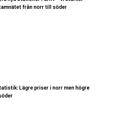
orr
tamnätet från norr till söder
l
öder
atistik:
ägre
iser
orr
en
ögre
öder
tatistik: Lägre priser i norr men högre
 söder
nergimyndigheten
tärker
tvecklingen
v