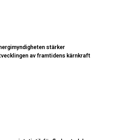
ramtidens
ärnkraft
nergimyndigheten stärker
tvecklingen av framtidens kärnkraft
y
ergistatistik
ör
lerbostadshus