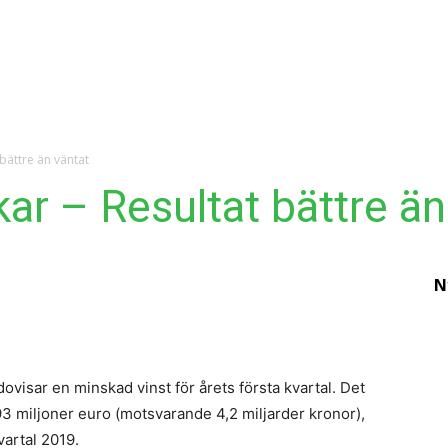
Ekonomi
Krönika
Våra Krönikörer
Anal
bättre än väntat
ar – Resultat bättre än
N
E
h
in
visar en minskad vinst för årets första kvartal. Det
p
93 miljoner euro (motsvarande 4,2 miljarder kronor),
a
artal 2019.