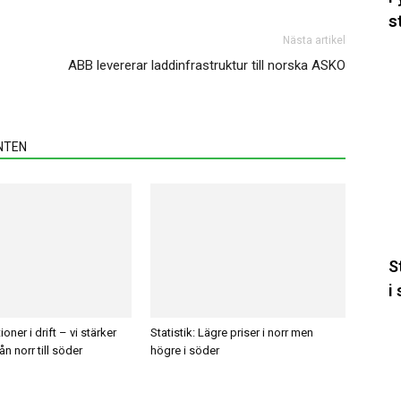
n
s
til
Nästa artikel
s
St
ABB levererar laddinfrastruktur till norska ASKO
L
pr
i
n
NTEN
m
h
i
s
S
i
E
ioner i drift – vi stärker
Statistik: Lägre priser i norr men
s
n norr till söder
högre i söder
u
a