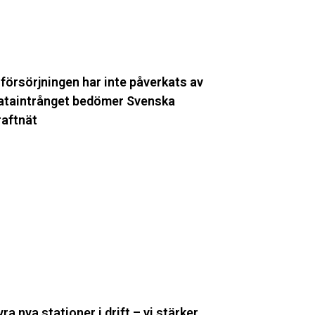
ataintrånget
edömer
venska
raftnät
lförsörjningen har inte påverkats av
ataintrånget bedömer Svenska
raftnät
yra
ya
tationer
ift
tärker
tamnätet
rån
yra nya stationer i drift – vi stärker