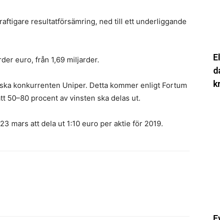
d
b
raftigare resultatförsämring, ned till ett underliggande
S
k
E
arder euro, från 1,69 miljarder.
d
k
tyska konkurrenten Uniper. Detta kommer enligt Fortum
tt 50–80 procent av vinsten ska delas ut.
F
n
 mars att dela ut 1:10 euro per aktie för 2019.
s
i
dr
–
vi
s
Linkedin
Email
s
f
F