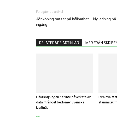
Föregående artikel
Jönköping satsar på hållbarhet – Ny ledning på
ingång
RELATERADE ARTIKLAR
MER FRÅN SKRIBE
Elförsörjningen har inte påverkats av
Fyra nya stat
dataintrånget bedömer Svenska
stamnätet frå
kraftnät