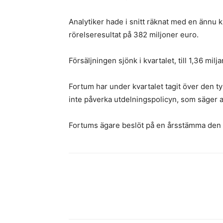
Analytiker hade i snitt räknat med en ännu k
rörelseresultat på 382 miljoner euro.
Försäljningen sjönk i kvartalet, till 1,36 milj
Fortum har under kvartalet tagit över den 
inte påverka utdelningspolicyn, som säger a
Fortums ägare beslöt på en årsstämma den 23
Facebook
Twitter
Dela med sig