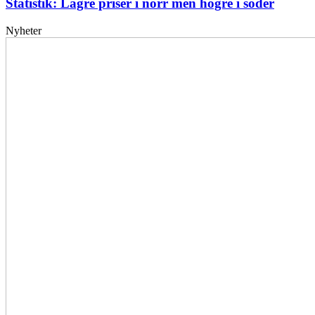
Statistik: Lägre priser i norr men högre i söder
Nyheter
Elförsörjningen
har
inte
påverkats
av
dataintrånget
bedömer
Svenska
kraftnät