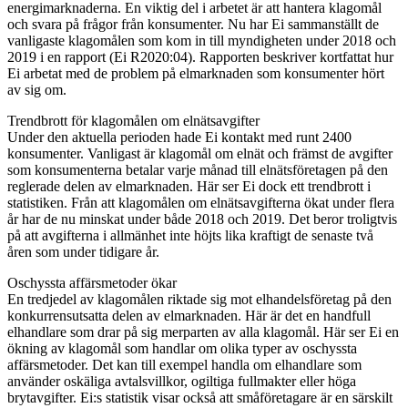
energimarknaderna. En viktig del i arbetet är att hantera klagomål
och svara på frågor från konsumenter. Nu har Ei sammanställt de
vanligaste klagomålen som kom in till myndigheten under 2018 och
2019 i en rapport (Ei R2020:04). Rapporten beskriver kortfattat hur
Ei arbetat med de problem på elmarknaden som konsumenter hört
av sig om.
Trendbrott för klagomålen om elnätsavgifter
Under den aktuella perioden hade Ei kontakt med runt 2400
konsumenter. Vanligast är klagomål om elnät och främst de avgifter
som konsumenterna betalar varje månad till elnätsföretagen på den
reglerade delen av elmarknaden. Här ser Ei dock ett trendbrott i
statistiken. Från att klagomålen om elnätsavgifterna ökat under flera
år har de nu minskat under både 2018 och 2019. Det beror troligtvis
på att avgifterna i allmänhet inte höjts lika kraftigt de senaste två
åren som under tidigare år.
Oschyssta affärsmetoder ökar
En tredjedel av klagomålen riktade sig mot elhandelsföretag på den
konkurrensutsatta delen av elmarknaden. Här är det en handfull
elhandlare som drar på sig merparten av alla klagomål. Här ser Ei en
ökning av klagomål som handlar om olika typer av oschyssta
affärsmetoder. Det kan till exempel handla om elhandlare som
använder oskäliga avtalsvillkor, ogiltiga fullmakter eller höga
brytavgifter. Ei:s statistik visar också att småföretagare är en särskilt