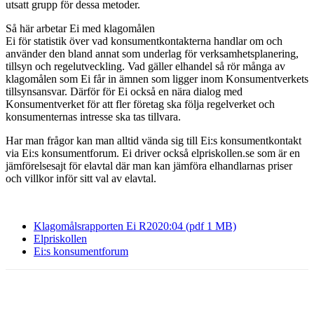
utsatt grupp för dessa metoder.
Så här arbetar Ei med klagomålen
Ei för statistik över vad konsumentkontakterna handlar om och
använder den bland annat som underlag för verksamhetsplanering,
tillsyn och regelutveckling. Vad gäller elhandel så rör många av
klagomålen som Ei får in ämnen som ligger inom Konsumentverkets
tillsynsansvar. Därför för Ei också en nära dialog med
Konsumentverket för att fler företag ska följa regelverket och
konsumenternas intresse ska tas tillvara.
Har man frågor kan man alltid vända sig till Ei:s konsumentkontakt
via Ei:s konsumentforum. Ei driver också elpriskollen.se som är en
jämförelsesajt för elavtal där man kan jämföra elhandlarnas priser
och villkor inför sitt val av elavtal.
Klagomålsrapporten Ei R2020:04 (pdf 1 MB)
Elpriskollen
Ei:s konsumentforum
Facebook
Twitter
Linkedin
Email