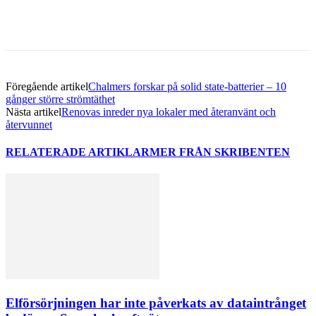
Föregående artikel
Chalmers forskar på solid state-batterier – 10
gånger större strömtäthet
Nästa artikel
Renovas inreder nya lokaler med återanvänt och
återvunnet
RELATERADE ARTIKLAR
MER FRÅN SKRIBENTEN
Elförsörjningen har inte påverkats av dataintrånget