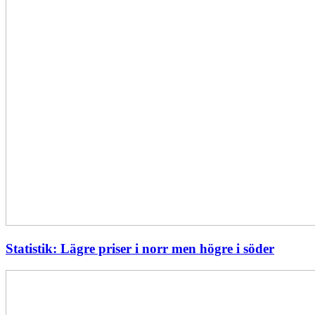
Statistik: Lägre priser i norr men högre i söder
Energimyndigheten
stärker
utvecklingen
av