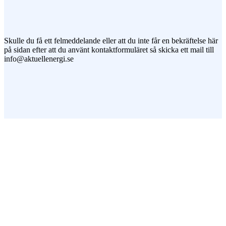
Jag vill prenumerera på ert nyhetsbrev
Skulle du få ett felmeddelande eller att du inte får en bekräftelse här
på sidan efter att du använt kontaktformuläret så skicka ett mail till
info@aktuellenergi.se