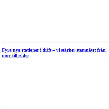
Fyra nya stationer i drift – vi stärker stamnätet från
norr till söder
Statistik:
Lägre
priser
i
norr
men
högre
i
söder