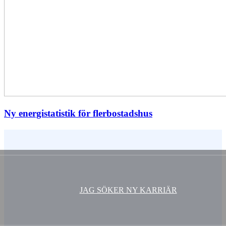
Ny energistatistik för flerbostadshus
Vem är du ?
JAG SÖKER NY KARRIÄR