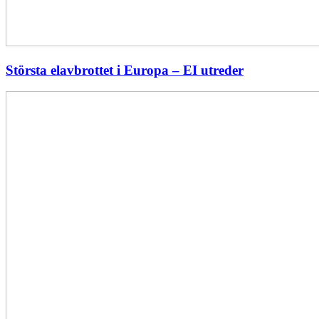
Största elavbrottet i Europa – EI utreder
Energiföretagen
ryter
ifrån:
Sverige
behöver
en
långsiktig
energipolitik