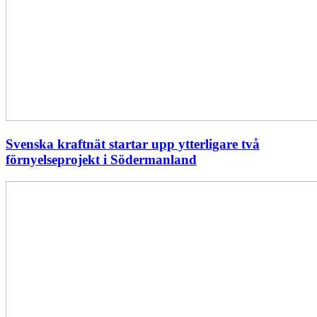
Svenska kraftnät startar upp ytterligare två
förnyelseprojekt i Södermanland
Enligt
Ellevio:
Effekttariffer
intäktsneutralt