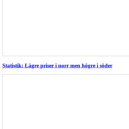
Statistik: Lägre priser i norr men högre i söder
Energimyndigheten
stärker
utvecklingen
av
framtidens
kärnkraft