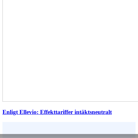
Enligt Ellevio: Effekttariffer intäktsneutralt
Vem är du ?