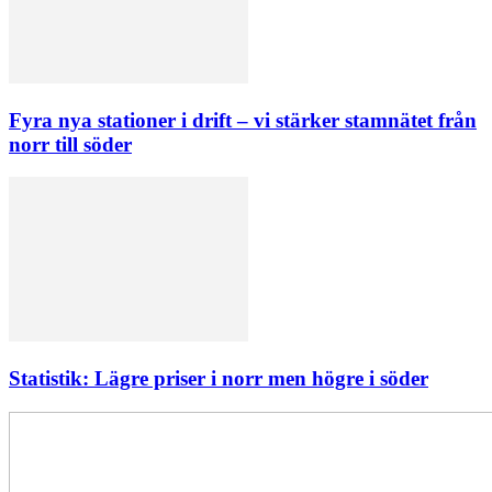
Fyra nya stationer i drift – vi stärker stamnätet från
norr till söder
Statistik: Lägre priser i norr men högre i söder
Elförsörjningen
har
inte
påverkats