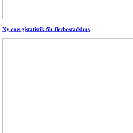
Ny energistatistik för flerbostadshus
Största
elavbrottet
i
Europa
–
EI
utreder