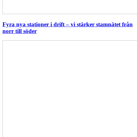
Fyra nya stationer i drift – vi stärker stamnätet från
norr till söder
Statistik:
Lägre
priser
i
norr
men
högre
i
söder