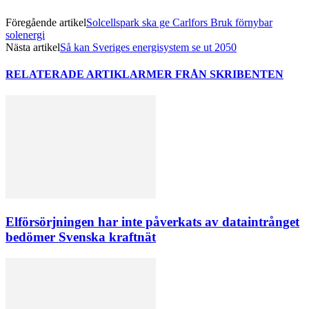
Föregående artikel
Solcellspark ska ge Carlfors Bruk förnybar
solenergi
Nästa artikel
Så kan Sveriges energisystem se ut 2050
RELATERADE ARTIKLAR
MER FRÅN SKRIBENTEN
Elförsörjningen har inte påverkats av dataintrånget
bedömer Svenska kraftnät