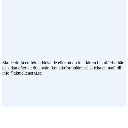
Jag vill prenumerera på ert nyhetsbrev
Skulle du få ett felmeddelande eller att du inte får en bekräftelse här
på sidan efter att du använt kontaktformuläret så skicka ett mail till
info@aktuellenergi.se