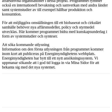
affärsdrivna organisationer i dessa projekt. Programmet rymmer
också en internationell bevakning och samverkan med andra länder
samt systemstudier av till exempel hållbar produktion och
konsumtion.
För att möjliggöra omställningen till ett biobaserat och cirkulärt
samhälle behöver nya affärsmodeller, policy och styrmedel
utvecklas. Här kommer programmet bidra med kunskapsunderlag i
form av systemstudier och synteser.
Att söka kommande utlysning
Information om den första utlysningen från programmet kommer
inom kort att publiceras på Energimyndighetens webbplats.
Energimyndigheten har bytt till ett nytt ansökningssystem. Vi
uppmanar sökande att i god tid logga in via Mina Sidor för att
bekanta sig med det nya systemet.
Facebook
Twitter
Linkedin
Email