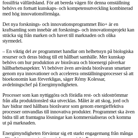
fossilfria välfärdsland. För att bereda vägen för denna omställning
behövs en fortsatt kunskaps- och kompetensutveckling kombinerad
med hög innovationsförmåga.
Det nya forsknings- och innovationsprogrammet Bio+ är en
kraftsamling som innebär att forsknings- och innovationsprojekt kan
sträcka sig från marken och havet till marknaden och olika
styrmedel.
– En viktig del av programmet handlar om helhetssyn på biologiska
resurser och deras bidrag till ett hållbart samhälle. Mer kunskap
behövs om hur produktion av bioråvara och bioenergi påverkar
hållbarhetsaspekter. Vi behöver även använda bioråvaran smartare
genom nya innovationer och accelerera omställningsprocesser så att
bioekonomin kan förverkligas, säger Rémy Kolessar,
avdelningschef på Energimyndigheten.
Processer som kan nyttiggöra och förädla rest- och sidoströmmar
från alla produktionsled ska utvecklas. Målet är att skog, jord och
hav bidrar med hållbara bioråvaror som genom energieffektiva
processer omvandlas till innovativa produkter. Programmet ska även
bidra till att framtagna lösningar kan kommersialiseras och komma
ut på marknaden.
Energimyndigheten förväntar sig ett starkt engagemang från många