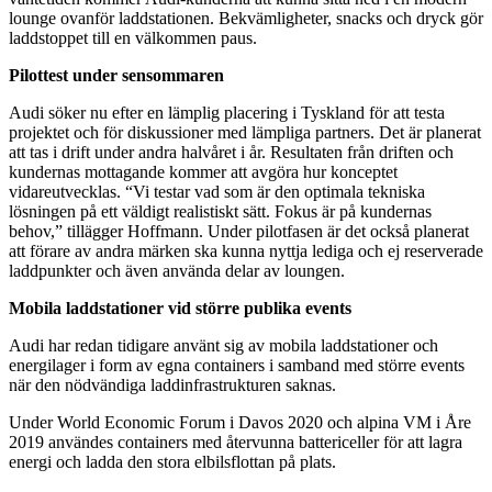
lounge ovanför laddstationen. Bekvämligheter, snacks och dryck gör
laddstoppet till en välkommen paus.
Pilottest under sensommaren
Audi söker nu efter en lämplig placering i Tyskland för att testa
projektet och för diskussioner med lämpliga partners. Det är planerat
att tas i drift under andra halvåret i år. Resultaten från driften och
kundernas mottagande kommer att avgöra hur konceptet
vidareutvecklas. “Vi testar vad som är den optimala tekniska
lösningen på ett väldigt realistiskt sätt. Fokus är på kundernas
behov,” tillägger Hoffmann. Under pilotfasen är det också planerat
att förare av andra märken ska kunna nyttja lediga och ej reserverade
laddpunkter och även använda delar av loungen.
Mobila laddstationer vid större publika events
Audi har redan tidigare använt sig av mobila laddstationer och
energilager i form av egna containers i samband med större events
när den nödvändiga laddinfrastrukturen saknas.
Under World Economic Forum i Davos 2020 och alpina VM i Åre
2019 användes containers med återvunna battericeller för att lagra
energi och ladda den stora elbilsflottan på plats.