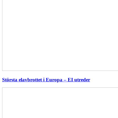
Största elavbrottet i Europa – EI utreder
Energiföretagen
ryter
ifrån:
Sverige
behöver
en
långsiktig