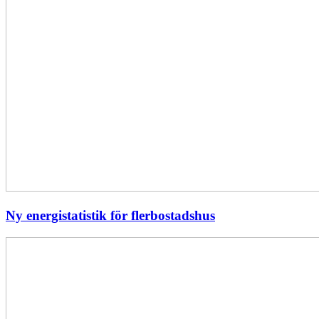
Ny energistatistik för flerbostadshus
Största
elavbrottet
i
Europa
–
EI