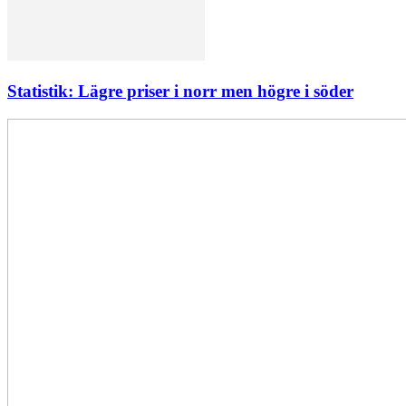
Statistik: Lägre priser i norr men högre i söder
Elförsörjningen
har
inte
påverkats
av
dataintrånget
bedömer
Svenska
kraftnät