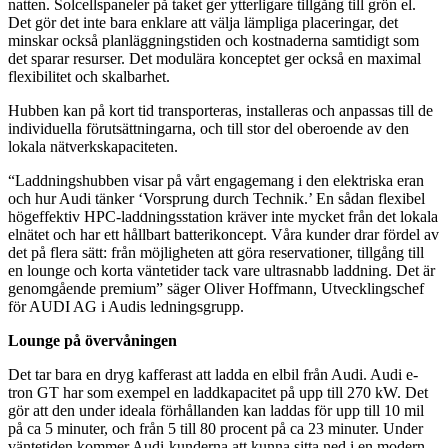
natten. Solcellspaneler på taket ger ytterligare tillgång till grön el.
Det gör det inte bara enklare att välja lämpliga placeringar, det
minskar också planläggningstiden och kostnaderna samtidigt som
det sparar resurser. Det modulära konceptet ger också en maximal
flexibilitet och skalbarhet.
Hubben kan på kort tid transporteras, installeras och anpassas till de
individuella förutsättningarna, och till stor del oberoende av den
lokala nätverkskapaciteten.
“Laddningshubben visar på vårt engagemang i den elektriska eran
och hur Audi tänker ‘Vorsprung durch Technik.’ En sådan flexibel
högeffektiv HPC-laddningsstation kräver inte mycket från det lokala
elnätet och har ett hållbart batterikoncept. Våra kunder drar fördel av
det på flera sätt: från möjligheten att göra reservationer, tillgång till
en lounge och korta väntetider tack vare ultrasnabb laddning. Det är
genomgående premium” säger Oliver Hoffmann, Utvecklingschef
för AUDI AG i Audis ledningsgrupp.
Lounge på övervåningen
Det tar bara en dryg kafferast att ladda en elbil från Audi. Audi e-
tron GT har som exempel en laddkapacitet på upp till 270 kW. Det
gör att den under ideala förhållanden kan laddas för upp till 10 mil
på ca 5 minuter, och från 5 till 80 procent på ca 23 minuter. Under
väntetiden kommer Audi-kunderna att kunna sitta ned i en modern