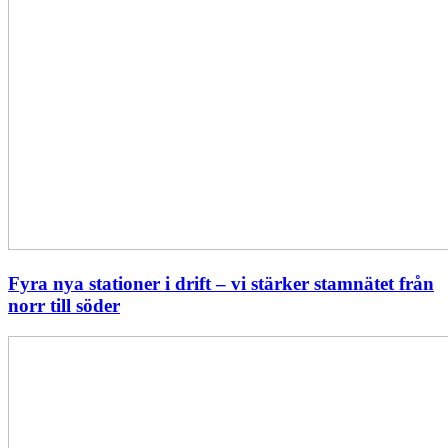
Fyra nya stationer i drift – vi stärker stamnätet från
norr till söder
Statistik:
Lägre
priser
i
norr
men