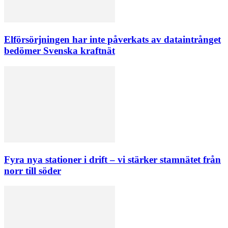
Elförsörjningen har inte påverkats av dataintrånget
bedömer Svenska kraftnät
Fyra nya stationer i drift – vi stärker stamnätet från
norr till söder