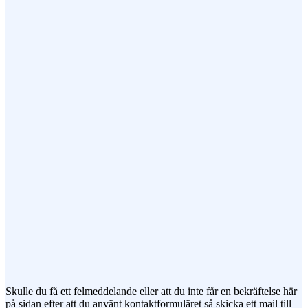
Epost (obligatorisk)
Ämne
Meddelande
Jag vill prenumerera på ert nyhetsbrev
Skulle du få ett felmeddelande eller att du inte får en bekräftelse här
på sidan efter att du använt kontaktformuläret så skicka ett mail till