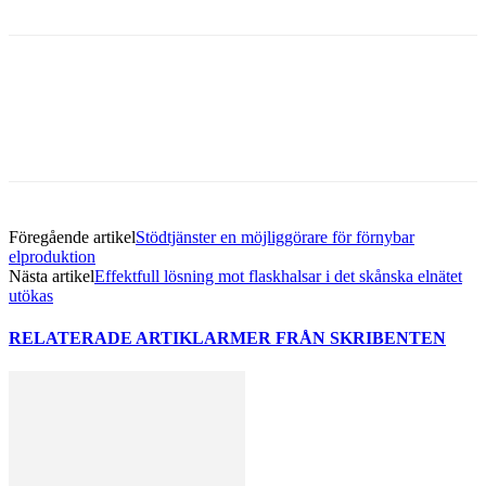
Facebook
Twitter
Linkedin
Email
Föregående artikel
Stödtjänster en möjliggörare för förnybar
elproduktion
Nästa artikel
Effektfull lösning mot flaskhalsar i det skånska elnätet
utökas
RELATERADE ARTIKLAR
MER FRÅN SKRIBENTEN