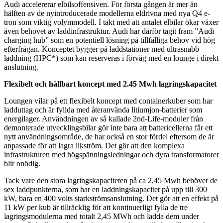
Audi accelererar elbilsoffensiven. För första gången är mer än
hälften av de nyintroducerade modellerna eldrivna med nya Q4 e-
tron som viktig volymmodell. I takt med att antalet elbilar ökar växer
även behovet av laddinfrastruktur. Audi har därför tagit fram ”Audi
charging hub” som en potentiell lösning på tillfälliga behov vid hög
efterfrågan. Konceptet bygger på laddstationer med ultrasnabb
laddning (HPC*) som kan reserveras i förväg med en lounge i direkt
anslutning.
Flexibelt och hållbart koncept med 2.45 Mwh lagringskapacitet
Loungen vilar på ett flexibelt koncept med containerkuber som har
ladduttag och är fyllda med återanvända litiumjon-batterier som
energilager. Användningen av så kallade 2nd-Life-moduler från
demonterade utvecklingsbilar gör inte bara att battericellerna får ett
nytt användningsområde, de har också en stor fördel eftersom de är
anpassade för att lagra likström. Det gör att den komplexa
infrastrukturen med högspänningsledningar och dyra transformatorer
blir onödig.
Tack vare den stora lagringskapaciteten på ca 2,45 Mwh behöver de
sex laddpunkterna, som har en laddningskapacitet på upp till 300
kW, bara en 400 volts starkströmsanslutning. Det gör att en effekt på
11 kW per kub är tillräcklig för att kontinuerligt fylla de tre
lagringsmodulerna med totalt 2,45 MWh och ladda dem under