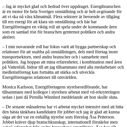
– Jag är mycket glad och hedrad över uppdraget. Energibranschen
är en motor för hela Sveriges omställning och är helt avgörande för
att vi ska nå våra klimatmål. Flera sektorer är beroende av tillgång
till ren energi för att klara sin omställning och här har
Energiföretagen en viktig roll att spela under de kommande åren
som en samlad röst för branschen gentemot politiken och andra
aktörer.
– I min nuvarande roll har fokus varit att bygga partnerskap och
relationer för att snabba på omställningen, dels med företag inom
transportsektorn, med andra branscher och i samarbete med
politiken. Jag hoppas att mina erfarenheter, i kombination med åren
på Vattenfall, bidrar till att jag tillsammans med alla medarbetare och
medlemsföretag kan fortsätta att stärka och utveckla
Energiföretagens relationer till omvärlden.
Monica Karlsson, Energiföretagens styrelseordförande, har
tillsammans med kollegor i styrelsen arbetat med vd-rekryteringen
sedan i juni då Pernilla Winnhed meddelande att hon skulle sluta.
– De senaste månaderna har vi arbetat mycket intensivt med att hitta
den bästa tänkbara kandidaten för jobbet och jag är glad att kunna
säga att det var en enhällig styrelse som föreslog Åsa Petterson.
Jobbet kräver djup branschkunskap, internationell förståelse men