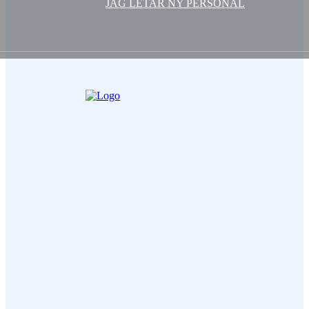
JAG LETAR NY PERSONAL
Ditt Namn (obligatorisk)
Epost (obligatorisk)
Ämne