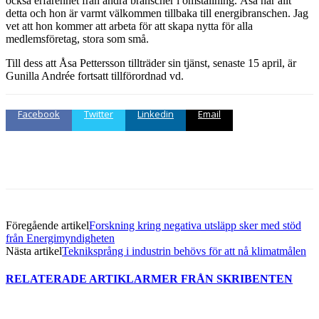
också erfarenhet från andra branscher i omställning. Åsa har allt
detta och hon är varmt välkommen tillbaka till energibranschen. Jag
vet att hon kommer att arbeta för att skapa nytta för alla
medlemsföretag, stora som små.
Till dess att Åsa Pettersson tillträder sin tjänst, senaste 15 april, är
Gunilla Andrée fortsatt tillförordnad vd.
Facebook
Twitter
Linkedin
Email
Föregående artikel
Forskning kring negativa utsläpp sker med stöd
från Energimyndigheten
Nästa artikel
Tekniksprång i industrin behövs för att nå klimatmålen
RELATERADE ARTIKLAR
MER FRÅN SKRIBENTEN