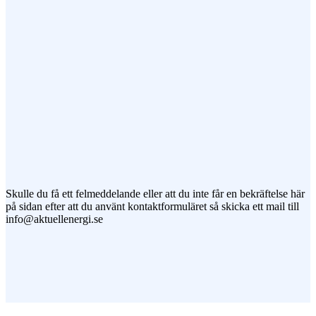
Meddelande
Jag vill prenumerera på ert nyhetsbrev
Skulle du få ett felmeddelande eller att du inte får en bekräftelse här
på sidan efter att du använt kontaktformuläret så skicka ett mail till
info@aktuellenergi.se