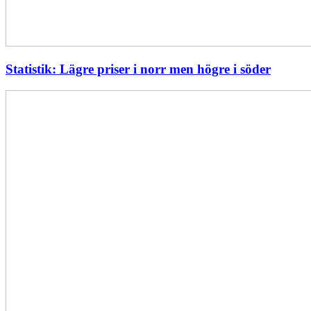
Statistik: Lägre priser i norr men högre i söder
Energimyndigheten
stärker
utvecklingen
av
framtidens
kärnkraft