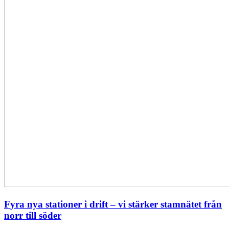
stamnätet
från
norr
till
söder
Fyra nya stationer i drift – vi stärker stamnätet från
norr till söder