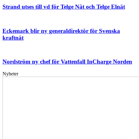
Strand utses till vd för Telge Nät och Telge Elnät
Eckemark blir ny generaldirektör för Svenska
kraftnät
Nordström ny chef för Vattenfall InCharge Norden
Nyheter
Elförsörjningen
har
inte
påverkats
av
dataintrånget
bedömer
Svenska
kraftnät