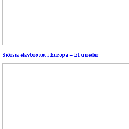
Största elavbrottet i Europa – EI utreder
Energiföretagen
ryter
ifrån:
Sverige
behöver
en
långsiktig
energipolitik