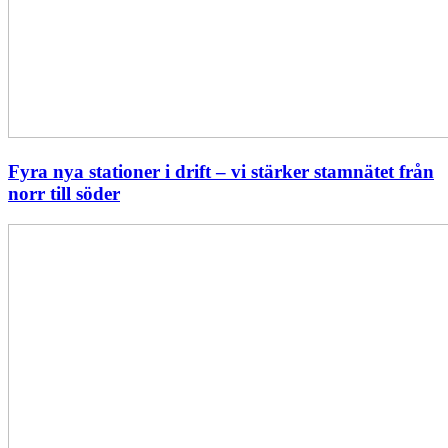
Fyra nya stationer i drift – vi stärker stamnätet från
norr till söder
Statistik:
Lägre
priser
i
norr
men
högre
i
söder