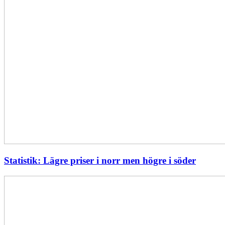
Statistik: Lägre priser i norr men högre i söder
Energimyndigheten
stärker
utvecklingen
av
framtidens
kärnkraft