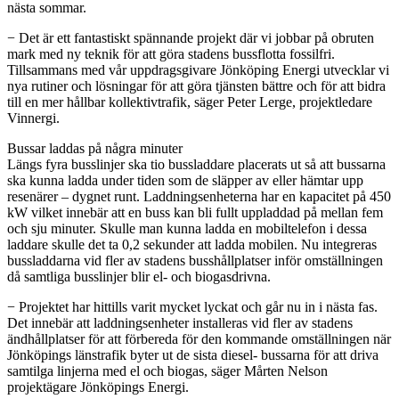
nästa sommar.
− Det är ett fantastiskt spännande projekt där vi jobbar på obruten
mark med ny teknik för att göra stadens bussflotta fossilfri.
Tillsammans med vår uppdragsgivare Jönköping Energi utvecklar vi
nya rutiner och lösningar för att göra tjänsten bättre och för att bidra
till en mer hållbar kollektivtrafik, säger Peter Lerge, projektledare
Vinnergi.
Bussar laddas på några minuter
Längs fyra busslinjer ska tio bussladdare placerats ut så att bussarna
ska kunna ladda under tiden som de släpper av eller hämtar upp
resenärer – dygnet runt. Laddningsenheterna har en kapacitet på 450
kW vilket innebär att en buss kan bli fullt uppladdad på mellan fem
och sju minuter. Skulle man kunna ladda en mobiltelefon i dessa
laddare skulle det ta 0,2 sekunder att ladda mobilen. Nu integreras
bussladdarna vid fler av stadens busshållplatser inför omställningen
då samtliga busslinjer blir el- och biogasdrivna.
− Projektet har hittills varit mycket lyckat och går nu in i nästa fas.
Det innebär att laddningsenheter installeras vid fler av stadens
ändhållplatser för att förbereda för den kommande omställningen när
Jönköpings länstrafik byter ut de sista diesel- bussarna för att driva
samtilga linjerna med el och biogas, säger Mårten Nelson
projektägare Jönköpings Energi.