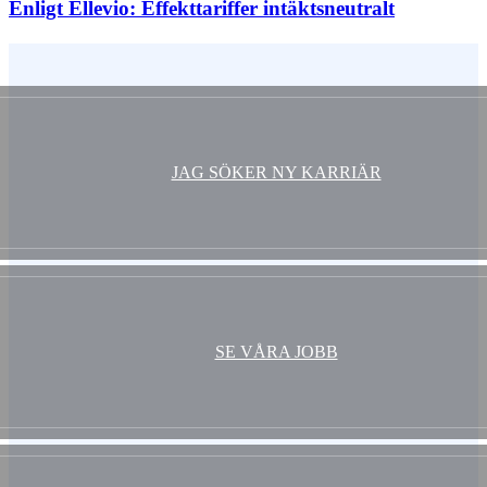
Enligt Ellevio: Effekttariffer intäktsneutralt
Vem är du ?
JAG SÖKER NY KARRIÄR
SE VÅRA JOBB