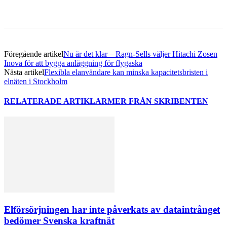
Föregående artikel
Nu är det klar – Ragn-Sells väljer Hitachi Zosen
Inova för att bygga anläggning för flygaska
Nästa artikel
​Flexibla elanvändare kan minska kapacitetsbristen i
elnäten i Stockholm
RELATERADE ARTIKLAR
MER FRÅN SKRIBENTEN
Elförsörjningen har inte påverkats av dataintrånget
bedömer Svenska kraftnät