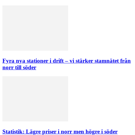
Fyra nya stationer i drift – vi stärker stamnätet från
norr till söder
Statistik: Lägre priser i norr men högre i söder