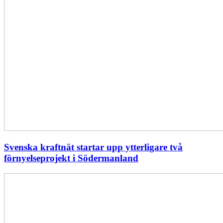
Svenska kraftnät startar upp ytterligare två
förnyelseprojekt i Södermanland
Enligt
Ellevio:
Effekttariffer
intäktsneutralt