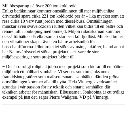
Miljöbesparing på över 200 ton koldioxid
Enligt beräkningar kommer omställningen till mer miljövänliga
drivmedel spara cirka 221 ton koldioxid per år – lika mycket som att
resa cirka 10 varv runt jorden med diesel-buss. Omställningen
minskar även svaveloxiden i luften vilket kan bidra till en bättre och
renare luft i Jönköping med omnejd. Miljön i stadskärnan kommer
också förbättras då elbussarna i stort sett kör ljudlöst. Minskat buller
och vibrationer skapar även en bättre arbetsmiljö för
busschaufförerna. Pilotprojektet stöds av många aktörer, bland annat
har Naturvårdsverket stöttat projektet tack vare de stora
miljöbesparingar som projektet bidrar till.
− Det är otroligt roligt att jobba med projekt som bidrar till en bättre
miljö och ett hållbart samhälle. Vi ser oss som omtänksamma
framtidsintegratörer som realiserarsmarta samhällen där den gröna
omställningen kommer alla till nytta. Hela Vinnergis verksamhet
grundas i vår passion för ny teknik och smarta samhällen där
tekniken arbetar för människan. Elbussarna i Jönköping är ett tydligt
exempel på just det, säger Pierre Wallgren, VD på Vinnergi.
Facebook
Twitter
Linkedin
Email