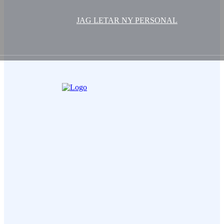
JAG LETAR NY PERSONAL
Ditt Namn (obligatorisk)
Epost (obligatorisk)
Ämne