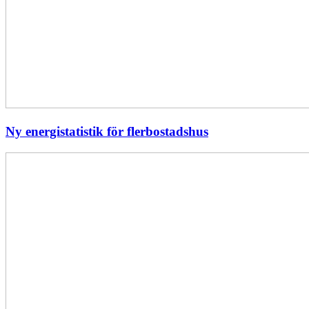
Ny energistatistik för flerbostadshus
Största
elavbrottet
i
Europa
–
EI
utreder