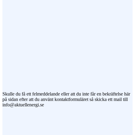
Meddelande
Jag vill prenumerera på ert nyhetsbrev
Skulle du få ett felmeddelande eller att du inte får en bekräftelse här
på sidan efter att du använt kontaktformuläret så skicka ett mail till
info@aktuellenergi.se