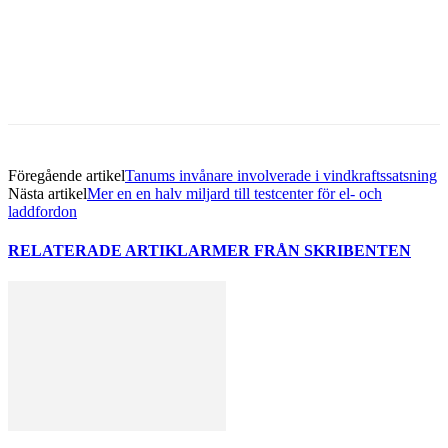
Facebook
Twitter
Linkedin
Email
Föregående artikel
Tanums invånare involverade i vindkraftssatsning
Nästa artikel
Mer en en halv miljard till testcenter för el- och
laddfordon
RELATERADE ARTIKLAR
MER FRÅN SKRIBENTEN