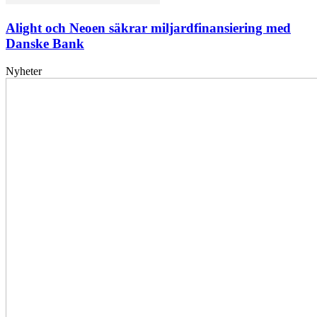
Alight och Neoen säkrar miljardfinansiering med
Danske Bank
Nyheter
Elförsörjningen
har
inte
påverkats
av
dataintrånget
bedömer
Svenska
kraftnät