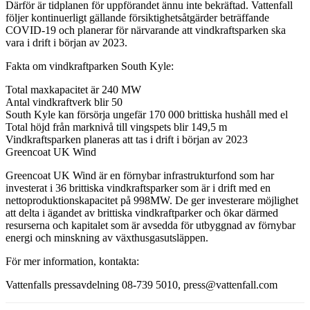
Därför är tidplanen för uppförandet ännu inte bekräftad. Vattenfall
följer kontinuerligt gällande försiktighetsåtgärder beträffande
COVID-19 och planerar för närvarande att vindkraftsparken ska
vara i drift i början av 2023.
Fakta om vindkraftparken South Kyle:
Total maxkapacitet är 240 MW
Antal vindkraftverk blir 50
South Kyle kan försörja ungefär 170 000 brittiska hushåll med el
Total höjd från marknivå till vingspets blir 149,5 m
Vindkraftsparken planeras att tas i drift i början av 2023
Greencoat UK Wind
Greencoat UK Wind är en förnybar infrastrukturfond som har
investerat i 36 brittiska vindkraftsparker som är i drift med en
nettoproduktionskapacitet på 998MW. De ger investerare möjlighet
att delta i ägandet av brittiska vindkraftparker och ökar därmed
resurserna och kapitalet som är avsedda för utbyggnad av förnybar
energi och minskning av växthusgasutsläppen.
För mer information, kontakta:
Vattenfalls pressavdelning 08-739 5010, press@vattenfall.com