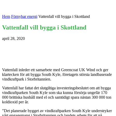
Hem
Förnybar energi
Vattenfall vill bygga i Skottland
Vattenfall vill bygga i Skottland
april 28, 2020
Vattenfall inleder ett samarbete med Greencoat UK Wind och ger
klartecken för att bygga South Kyle, företagets största landbaserade
vindkraftpark i Storbritannien.
Vattenfall har fattat det slutgiltiga investeringsbeslutet om att bygga
vindkraftparken South Kyle som ska kunna försörja ungefär 170
000 brittiska hushåll med el och samtidigt spara nästan 300 000 ton
koldioxid per år.
”Det planerade bygget av vindkraftparken South Kyle understryker
vårt engagemang i Storbritannien och landets arbete för att nå