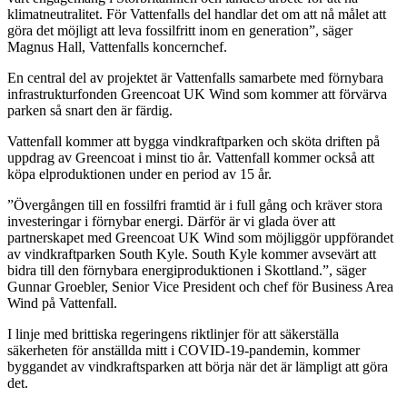
klimatneutralitet. För Vattenfalls del handlar det om att nå målet att
göra det möjligt att leva fossilfritt inom en generation”, säger
Magnus Hall, Vattenfalls koncernchef.
En central del av projektet är Vattenfalls samarbete med förnybara
infrastrukturfonden Greencoat UK Wind som kommer att förvärva
parken så snart den är färdig.
Vattenfall kommer att bygga vindkraftparken och sköta driften på
uppdrag av Greencoat i minst tio år. Vattenfall kommer också att
köpa elproduktionen under en period av 15 år.
”Övergången till en fossilfri framtid är i full gång och kräver stora
investeringar i förnybar energi. Därför är vi glada över att
partnerskapet med Greencoat UK Wind som möjliggör uppförandet
av vindkraftparken South Kyle. South Kyle kommer avsevärt att
bidra till den förnybara energiproduktionen i Skottland.”, säger
Gunnar Groebler, Senior Vice President och chef för Business Area
Wind på Vattenfall.
I linje med brittiska regeringens riktlinjer för att säkerställa
säkerheten för anställda mitt i COVID-19-pandemin, kommer
byggandet av vindkraftsparken att börja när det är lämpligt att göra
det.