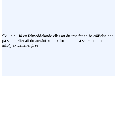
Jag vill prenumerera på ert nyhetsbrev
Skulle du få ett felmeddelande eller att du inte får en bekräftelse här
på sidan efter att du använt kontaktformuläret så skicka ett mail till
info@aktuellenergi.se