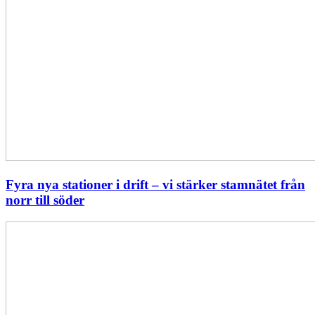
Fyra nya stationer i drift – vi stärker stamnätet från
norr till söder
Statistik:
Lägre
priser
i
norr
men
högre