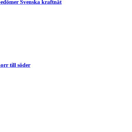
 bedömer Svenska kraftnät
orr till söder