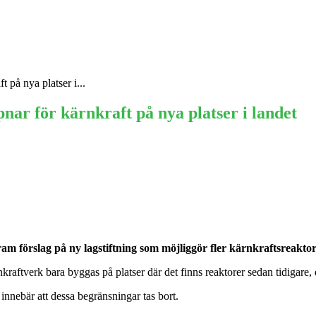
Ekonomi
Krönika
Våra Krönikörer
Anal
 på nya platser i...
nar för kärnkraft på nya platser i landet
m förslag på ny lagstiftning som möjliggör fler kärnkraftsreaktore
rnkraftverk bara byggas på platser där det finns reaktorer sedan tidigar
innebär att dessa begränsningar tas bort.