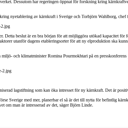
verket. Dessutom har regeringen öppnat för forskning kring kärnkraftverk
 kring nyetablering av kärnkraft i Sverige och Torbjörn Wahlborg, chef 
-2.jpg
. Detta beslut är en bra början för att möjliggöra utökad kapacitet för 
aktorer utanför dagens etableringsorter för att ny elproduktion ska kunna 
ch miljö- och klimatminister Romina Pourmokhtari på en presskonferens 
-2.jpg
serad lagstiftning som kan öka intresset för ny kärnkraft. Det är positi
örse Sverige med mer, planerbar el så är det till nytta för befintlig kärn
ivet om man är intresserad av det, säger Björn Linde.