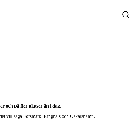
ys
Företag som söker personal
Sökande
r och på fler platser än i dag.
e, det vill säga Forsmark, Ringhals och Oskarshamn.