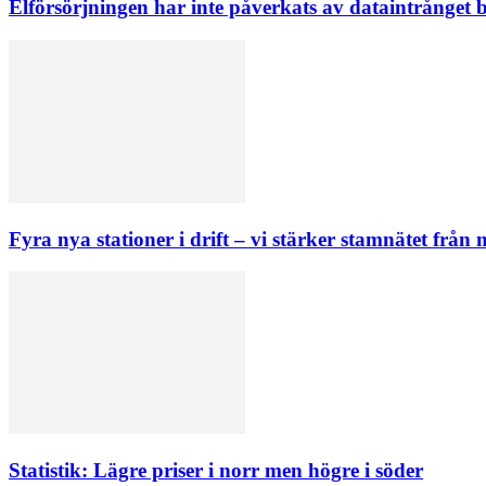
Elförsörjningen har inte påverkats av dataintrånget
Fyra nya stationer i drift – vi stärker stamnätet från n
Statistik: Lägre priser i norr men högre i söder