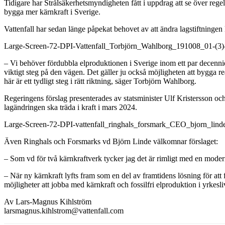
Tidigare har Strålsäkerhetsmyndigheten fått i uppdrag att se över regel
bygga mer kärnkraft i Sverige.
Vattenfall har sedan länge påpekat behovet av att ändra lagstiftningen
Large-Screen-72-DPI-Vattenfall_Torbjörn_Wahlborg_191008_01-(3)
– Vi behöver fördubbla elproduktionen i Sverige inom ett par decennier
viktigt steg på den vägen. Det gäller ju också möjligheten att bygga re
här är ett tydligt steg i rätt riktning, säger Torbjörn Wahlborg.
Regeringens förslag presenterades av statsminister Ulf Kristersson o
lagändringen ska träda i kraft i mars 2024.
Large-Screen-72-DPI-vattenfall_ringhals_forsmark_CEO_bjorn_linde
Även Ringhals och Forsmarks vd Björn Linde välkomnar förslaget:
– Som vd för två kärnkraftverk tycker jag det är rimligt med en moderni
– När ny kärnkraft lyfts fram som en del av framtidens lösning för att f
möjligheter att jobba med kärnkraft och fossilfri elproduktion i yrkesl
Av Lars-Magnus Kihlström
larsmagnus.kihlstrom@vattenfall.com