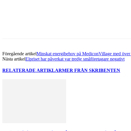
Dela med sig
Facebook
Twitter
Linkedin
Email
Föregående artikel
Minskat energibehov på MediconVillage med över 
Nästa artikel
Elpriset har påverkat var tredje småföretagare negativt
RELATERADE ARTIKLAR
MER FRÅN SKRIBENTEN