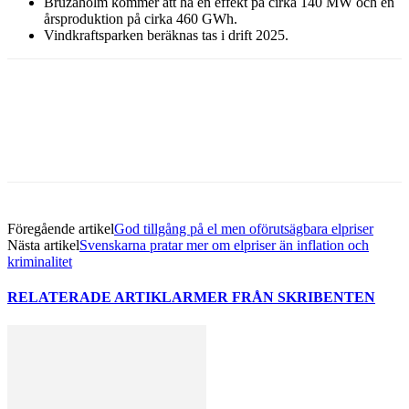
Bruzaholm kommer att ha en effekt på cirka 140 MW och en
årsproduktion på cirka 460 GWh.
Vindkraftsparken beräknas tas i drift 2025.
Facebook
Twitter
Linkedin
Email
Föregående artikel
God tillgång på el men oförutsägbara elpriser
Nästa artikel
Svenskarna pratar mer om elpriser än inflation och
kriminalitet
RELATERADE ARTIKLAR
MER FRÅN SKRIBENTEN