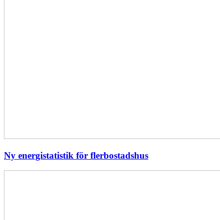
Ny energistatistik för flerbostadshus
Största
elavbrottet
i
Europa
–
EI