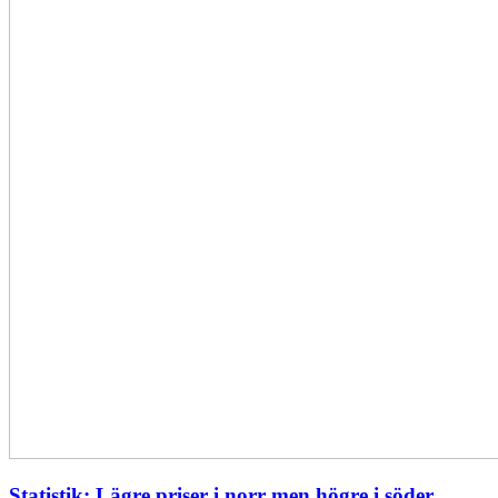
Statistik: Lägre priser i norr men högre i söder