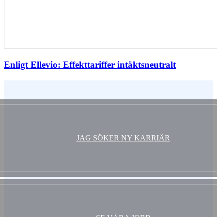
Enligt Ellevio: Effekttariffer intäktsneutralt
Vem är du ?
JAG SÖKER NY KARRIÄR