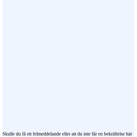
Ditt Namn (obligatorisk)
Epost (obligatorisk)
Ämne
Meddelande
Jag vill prenumerera på ert nyhetsbrev
Skulle du få ett felmeddelande eller att du inte får en bekräftelse här