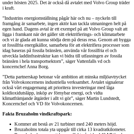
under hösten 2025. Det är också då avtalet med Volvo Group träder
i kraft.
”Industrins energiomställning pågår här och nu – nyckeln till
framgång är samarbete, ingen aktör kan tackla utmaningen helt på
egen hand. Dagens avtal är ett exempel på att Volvo Group valt att
ligga i framkant när det gäller sitt elektrifierings- och klimatarbete
och vi är glada att kunna stödja dem på deras resa. Genom att bygga
ut fossilfria energikällor, samarbeta för att elektrifiera processer som
idag baseras på fossila bränslen, använda vår fossilfria el och
utveckla laddinfrastruktur kan vi bidra till utfasningen av fossila
bränslen i hela transportsektorn”, säger Vattenfalls vd och
koncernchef Anna Borg.
”Detta partnerskap betonar vår ambition att minska miljöavtrycket
från Volvokoncernens industriella verksamhet. Avtalet signalerar
också vårt engagemang att prioritera investeringar med låga
koldioxidutsläpp, inköp av förnybar energi, och vidta
klimatfrämjande åtgärder i allt vi gör”, säger Martin Lundstedt,
Koncernchef och VD för Volvokoncernen.
Fakta Bruzaholm vindkraftspark:
Kommer att bestå av 21 turbiner med 240 meters höjd.
Bruzaholms totala yta uppgår till cirka 13 kvadratkilometer.