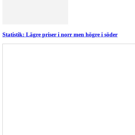
Statistik: Lägre priser i norr men högre i söder
Elförsörjningen
har
inte
påverkats
av
dataintrånget
bedömer
Svenska
kraftnät