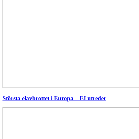
Största elavbrottet i Europa – EI utreder
Energiföretagen
ryter
ifrån:
Sverige
behöver
en