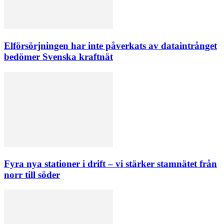
Elförsörjningen har inte påverkats av dataintrånget
bedömer Svenska kraftnät
Fyra nya stationer i drift – vi stärker stamnätet från
norr till söder