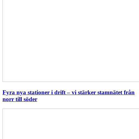
Fyra nya stationer i drift – vi stärker stamnätet från
norr till söder
Statistik:
Lägre
priser
i
norr
men