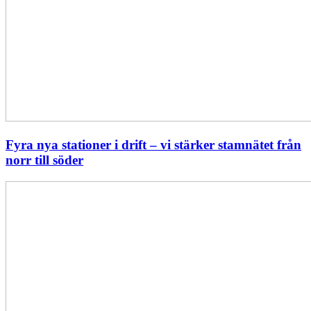
Fyra nya stationer i drift – vi stärker stamnätet från
norr till söder
Statistik:
Lägre
priser
i
norr
men
högre
i
söder