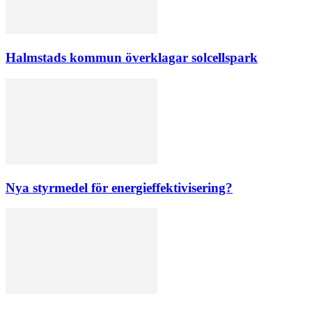
Halmstads kommun överklagar solcellspark
Nya styrmedel för energieffektivisering?