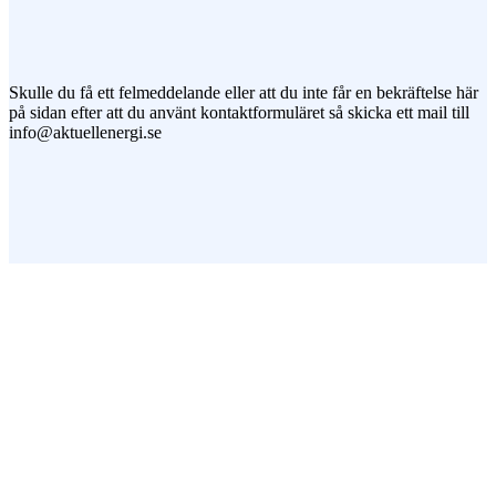
Jag vill prenumerera på ert nyhetsbrev
Skulle du få ett felmeddelande eller att du inte får en bekräftelse här
på sidan efter att du använt kontaktformuläret så skicka ett mail till
info@aktuellenergi.se