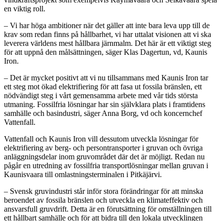
en viktig roll.
– Vi har höga ambitioner när det gäller att inte bara leva upp till de
krav som redan finns på hållbarhet, vi har uttalat visionen att vi ska
leverera världens mest hållbara järnmalm. Det här är ett viktigt steg
för att uppnå den målsättningen, säger Klas Dagertun, vd, Kaunis
Iron.
– Det är mycket positivt att vi nu tillsammans med Kaunis Iron tar
ett steg mot ökad elektrifiering för att fasa ut fossila bränslen, ett
nödvändigt steg i vårt gemensamma arbete med vår tids största
utmaning. Fossilfria lösningar har sin självklara plats i framtidens
samhälle och basindustri, säger Anna Borg, vd och koncernchef
Vattenfall.
Vattenfall och Kaunis Iron vill dessutom utveckla lösningar för
elektrifiering av berg- och persontransporter i gruvan och övriga
anläggningsdelar inom gruvområdet där det är möjligt. Redan nu
pågår en utredning av fossilfria transportlösningar mellan gruvan i
Kaunisvaara till omlastningsterminalen i Pitkäjärvi.
– Svensk gruvindustri står inför stora förändringar för att minska
beroendet av fossila bränslen och utveckla en klimateffektiv och
ansvarsfull gruvdrift. Detta är en förutsättning för omställningen till
ett hållbart samhälle och för att bidra till den lokala utvecklingen