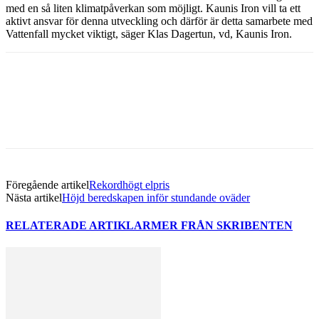
med en så liten klimatpåverkan som möjligt. Kaunis Iron vill ta ett
aktivt ansvar för denna utveckling och därför är detta samarbete med
Vattenfall mycket viktigt, säger Klas Dagertun, vd, Kaunis Iron.
Facebook
Twitter
Linkedin
Email
Föregående artikel
Rekordhögt elpris
Nästa artikel
Höjd beredskapen inför stundande oväder
RELATERADE ARTIKLAR
MER FRÅN SKRIBENTEN