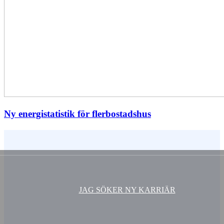
Ny energistatistik för flerbostadshus
Vem är du ?
JAG SÖKER NY KARRIÄR