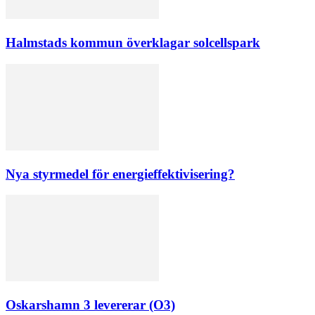
Halmstads kommun överklagar solcellspark
Nya styrmedel för energieffektivisering?
Oskarshamn 3 levererar (O3)