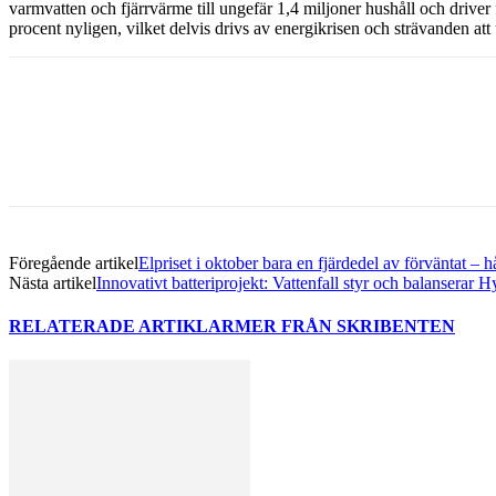
varmvatten och fjärrvärme till ungefär 1,4 miljoner hushåll och driver
procent nyligen, vilket delvis drivs av energikrisen och strävanden a
Dela med sig
Facebook
Twitter
Linkedin
Email
Föregående artikel
Elpriset i oktober bara en fjärdedel av förväntat – 
Nästa artikel
Innovativt batteriprojekt: Vattenfall styr och balanserar H
RELATERADE ARTIKLAR
MER FRÅN SKRIBENTEN