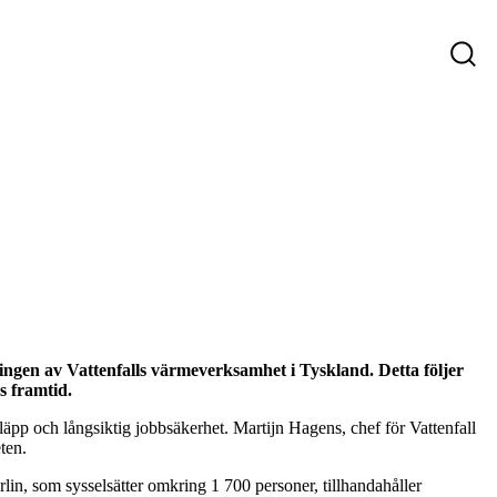
ys
Företag som söker personal
Sökande
ningen av Vattenfalls värmeverksamhet i Tyskland. Detta följer
s framtid.
läpp och långsiktig jobbsäkerhet. Martijn Hagens, chef för Vattenfall
ten.
in, som sysselsätter omkring 1 700 personer, tillhandahåller