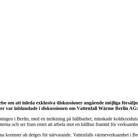
Ekonomi
Krönika
Våra Krönikörer
Anal
else om att inleda exklusiva diskussioner angående möjliga försälj
arter var inblandade i diskussionen om Vattenfall Wärme Berlin AG:
ningen i Berlin, med en inriktning på hållbarhet, minskade koldioxiduts
onerna och ser fram emot att arbeta mot en hållbar framtid för verksamhe
a kommer att delges för närvarande. Vattenfalls värmeverksamhet i Berl