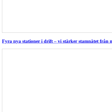
Fyra nya stationer i drift – vi stärker stamnätet från n
Statistik:
Lägre
priser
i
norr
men
högre
i
söder