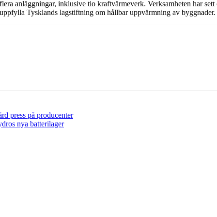
 flera anläggningar, inklusive tio kraftvärmeverk. Verksamheten har set
tt uppfylla Tysklands lagstiftning om hållbar uppvärmning av byggnader.
hård press på producenter
ydros nya batterilager