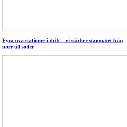
Fyra nya stationer i drift – vi stärker stamnätet från
norr till söder
Statistik:
Lägre
priser
i
norr
men
högre
i
söder