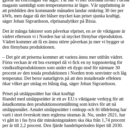
magasin samtidigt som temperaturerna är lägre. Vår uppfattning är
att prisbilden den kommande månaden landar omkring 30 öre per
kWh, men dagar då det blåser mycket kan priset sjunka kraftigt,
säger Johan Sigvardsson, elprisanalytiker på Bixia.
Det är många faktorer som påverkar elpriset, en av de viktigaste är
vädret eftersom vi i Norden har så mycket förnybar elproduktion.
Vädret kommer att få en ännu större påverkan ju mer vi bygger ut
den förnybara produktionen.
– Det gör att priserna kommer att variera ännu mer utifrån vädret.
Förra veckan är ett bra exempel då vi fick en ny toppnotering för
vindkraftsproduktionen som under ett dygn stod för närmare 30
procent av den totala produktionen i Norden trots senvinter och låg
temperatur. Det beror naturligtvis på att den installerade effekten
ökar vilket ger utslag en blåsig dag, säger Johan Sigvardsson.
Priset på utsläppsrätter har ökat kraftigt
Handel med utsläppsrätter är ett av EU:s viktigaste verktyg för att
åstadkomma den produktionsomställning som krävs för att nå
utsläppsmålet. Antalet utsläppsrätter i omlopp och fri tilldelning har
varit i stort överskott men reglerna stramas åt. Nu, under 2021, har
vi gått in i fas fyra där minskningstakten ska öka från 1,74 procent
per år till 2,2 procent. Den fjärde handelsperioden löper till 2030.