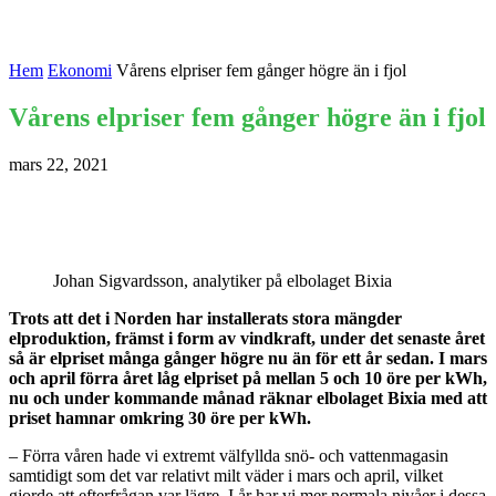
Hem
Ekonomi
Vårens elpriser fem gånger högre än i fjol
Vårens elpriser fem gånger högre än i fjol
mars 22, 2021
Johan Sigvardsson, analytiker på elbolaget Bixia
Trots att det i Norden har installerats stora mängder
elproduktion, främst i form av vindkraft, under det senaste året
så är elpriset många gånger högre nu än för ett år sedan. I mars
och april förra året låg elpriset på mellan 5 och 10 öre per kWh,
nu och under kommande månad räknar elbolaget Bixia med att
priset hamnar omkring 30 öre per kWh.
– Förra våren hade vi extremt välfyllda snö- och vattenmagasin
samtidigt som det var relativt milt väder i mars och april, vilket
gjorde att efterfrågan var lägre. I år har vi mer normala nivåer i dessa