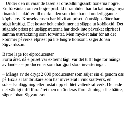
– Under den nuvarande fasen är omställningsambitionerna högre.
En förväntan om en högre prisbild i framtiden har lockat många nya
finansiella aktörer till marknaden som inte har ett underliggande
köpbehov. Konsekvensen har blivit att priset på utsläppsrätter har
stigit kraftigt. Det kostar helt enkelt mer att släppa ut koldioxid. Det
stigande priset på utsläppsrätterna har dock inte påverkat elpriset i
samma utsträckning som förväntat. Men mycket talar för att det
kommer påverka elpriset på lite längre horisont, säger Johan
Sigvardsson.
Bättre läge för elproducenter
Förra året, då elpriset var extremt lågt, var det tufft läge för många
av landets elproducenter som har gjort stora investeringar.
– Många av de drygt 2 000 producenter som säljer sin el genom oss
på Bixia är lantbrukare som har investerat i vindkraftverk, en
solcellsanläggning eller rustat upp ett litet vattenkraftverk. De hade
det väldigt tufft förra året men nu är deras förutsättningar lite bättre,
säger Johan Sigvardsson.
Facebook
Twitter
Linkedin
Email