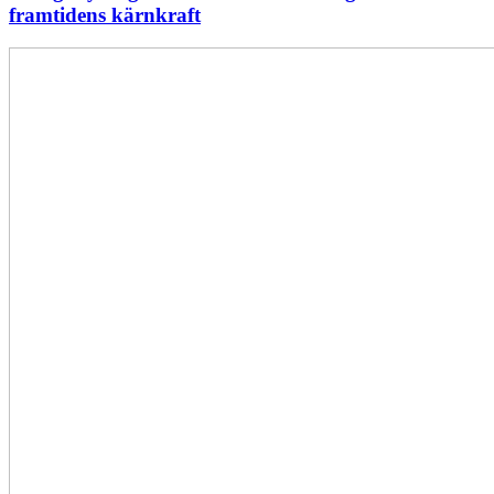
framtidens kärnkraft
Ny
energistatistik
för
flerbostadshus