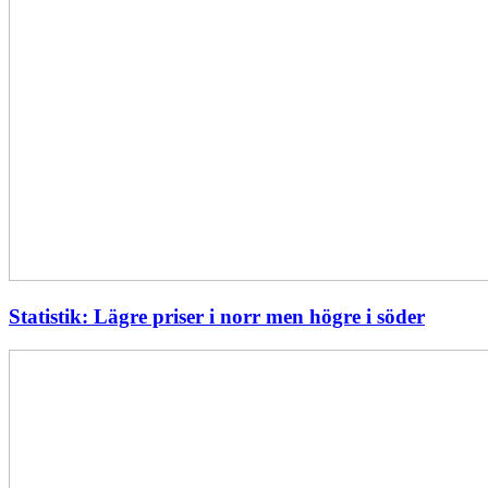
Statistik: Lägre priser i norr men högre i söder
Energimyndigheten
stärker
utvecklingen
av
framtidens
kärnkraft