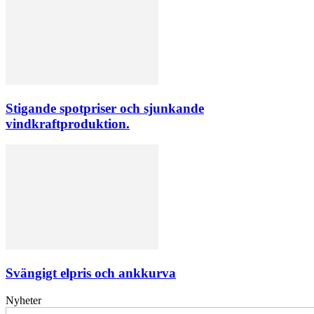
Stigande spotpriser och sjunkande
vindkraftproduktion.
Svängigt elpris och ankkurva
Nyheter
Elförsörjningen