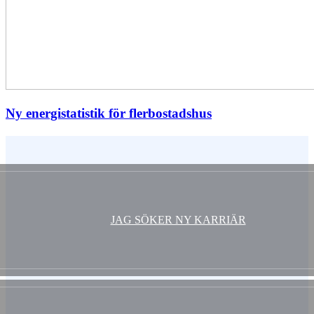
Ny energistatistik för flerbostadshus
Vem är du ?
JAG SÖKER NY KARRIÄR