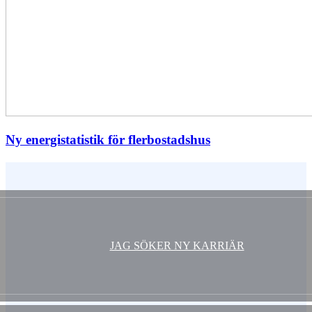
Ny energistatistik för flerbostadshus
Vem är du ?
JAG SÖKER NY KARRIÄR