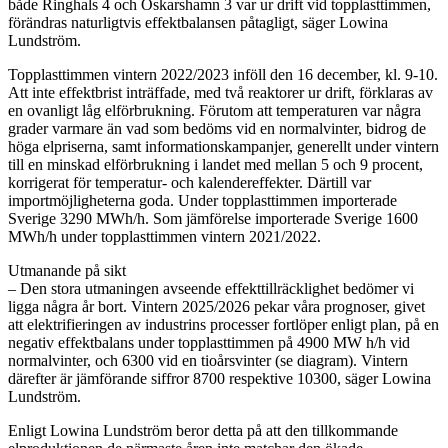
både Ringhals 4 och Oskarshamn 3 var ur drift vid topplasttimmen,
förändras naturligtvis effektbalansen påtagligt, säger Lowina
Lundström.
Topplasttimmen vintern 2022/2023 inföll den 16 december, kl. 9-10.
Att inte effektbrist inträffade, med två reaktorer ur drift, förklaras av
en ovanligt låg elförbrukning. Förutom att temperaturen var några
grader varmare än vad som bedöms vid en normalvinter, bidrog de
höga elpriserna, samt informationskampanjer, generellt under vintern
till en minskad elförbrukning i landet med mellan 5 och 9 procent,
korrigerat för temperatur- och kalendereffekter. Därtill var
importmöjligheterna goda. Under topplasttimmen importerade
Sverige 3290 MWh/h. Som jämförelse importerade Sverige 1600
MWh/h under topplasttimmen vintern 2021/2022.
Utmanande på sikt
– Den stora utmaningen avseende effekttillräcklighet bedömer vi
ligga några år bort. Vintern 2025/2026 pekar våra prognoser, givet
att elektrifieringen av industrins processer fortlöper enligt plan, på en
negativ effektbalans under topplasttimmen på 4900 MW h/h vid
normalvinter, och 6300 vid en tioårsvinter (se diagram). Vintern
därefter är jämförande siffror 8700 respektive 10300, säger Lowina
Lundström.
Enligt Lowina Lundström beror detta på att den tillkommande