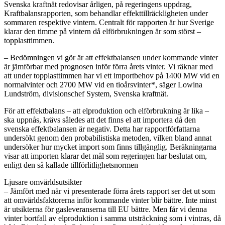
Svenska kraftnät redovisar årligen, på regeringens uppdrag,
Kraftbalansrapporten, som behandlar effekttillräckligheten under
sommaren respektive vintern. Centralt för rapporten är hur Sverige
klarar den timme på vintern då elförbrukningen är som störst –
topplasttimmen.
– Bedömningen vi gör är att effektbalansen under kommande vinter
är jämförbar med prognosen inför förra årets vinter. Vi räknar med
att under topplasttimmen har vi ett importbehov på 1400 MW vid en
normalvinter och 2700 MW vid en tioårsvinter*, säger Lowina
Lundström, divisionschef System, Svenska kraftnät.
För att effektbalans – att elproduktion och elförbrukning är lika –
ska uppnås, krävs således att det finns el att importera då den
svenska effektbalansen är negativ. Detta har rapportförfattarna
undersökt genom den probabilistiska metoden, vilken bland annat
undersöker hur mycket import som finns tillgänglig. Beräkningarna
visar att importen klarar det mål som regeringen har beslutat om,
enligt den så kallade tillförlitlighetsnormen
Ljusare omvärldsutsikter
– Jämfört med när vi presenterade förra årets rapport ser det ut som
att omvärldsfaktorerna inför kommande vinter blir bättre. Inte minst
är utsikterna för gasleveranserna till EU bättre. Men får vi denna
vinter bortfall av elproduktion i samma utsträckning som i vintras, då