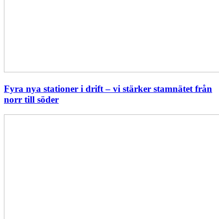
Fyra nya stationer i drift – vi stärker stamnätet från
norr till söder
Statistik:
Lägre
priser
i
norr
men
högre
i
söder