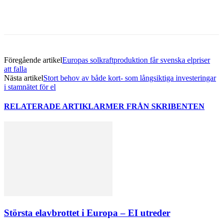
Föregående artikel
Europas solkraftproduktion får svenska elpriser
att falla
Nästa artikel
Stort behov av både kort- som långsiktiga investeringar
i stamnätet för el
RELATERADE ARTIKLAR
MER FRÅN SKRIBENTEN
Största elavbrottet i Europa – EI utreder