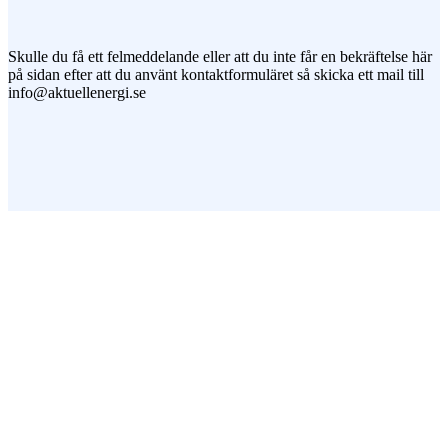
Jag vill prenumerera på ert nyhetsbrev
Skulle du få ett felmeddelande eller att du inte får en bekräftelse här
på sidan efter att du använt kontaktformuläret så skicka ett mail till
info@aktuellenergi.se