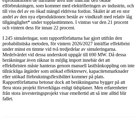
elproduktionen de närmaste åren inte matchar den ökade
elförbrukningen, som kommer med elektrifieringen av industrin, och
till viss del av en ökad mängd eldrivna fordon. Skälet är att en stor
andel av den nya elproduktionen består av vindkraft med relativ låg
tillgänglighet* under topplasttimmen. I vintras var den 21 procent
och vintern dess för innan 22 procent.
I 245 simuleringar, som rapportförfattarna har gjort utifrån den
probabilistiska metoden, för vintern 2026/2027 inträffar effektbrist
under minst en timme vid två tredjedelar av simuleringarna.
Medelvärdet vid dessa underskott uppgår till 690 MW. Då dessa
beräkningar även räknar in möjlig import innebär det att
effektbristen måste hanteras genom manuell lastfrånkoppling om inte
tillräckliga åtgärder som utökad effektreserv, kapacitetsmarknader
eller utökad förbrukningsflexibilitet kommer på plats.
Rapportförfattarna betonar dock att beräkningarna bygger på att
flera stora projekt förverkligas enligt tidsplaner. Men erfarenheter
från stora investeringsprojekt visar emellertid att så inte alltid blir
fallet.
Facebook
Twitter
Linkedin
Email