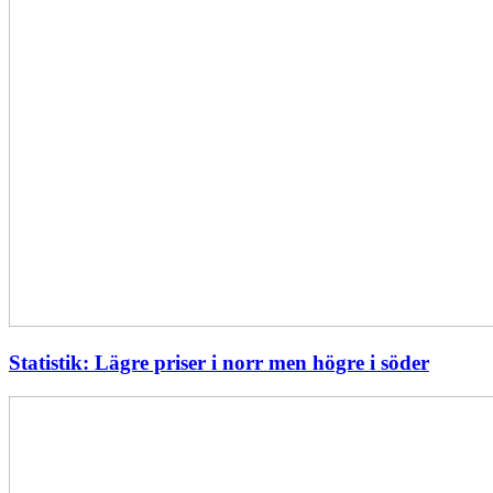
Statistik: Lägre priser i norr men högre i söder
Energimyndigheten
stärker
utvecklingen
av
framtidens