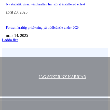
Ny statistik visar: vindkraften har störst installerad effekt
april 23, 2025
Fortsatt kraftig prisökning på trädbränsle under 2024
mars 14, 2025
Ladda fler
Vem är du ?
JAG SÖKER NY KARRIÄR