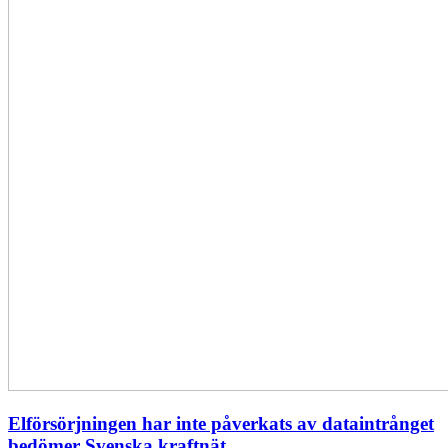
Elförsörjningen har inte påverkats av dataintrånget
bedömer Svenska kraftnät