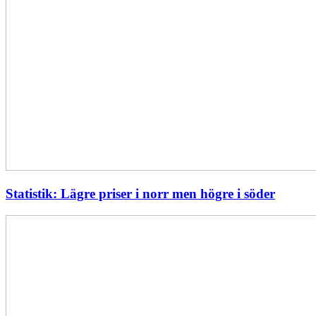
Statistik: Lägre priser i norr men högre i söder
Energimyndigheten
stärker
utvecklingen
av
framtidens
kärnkraft