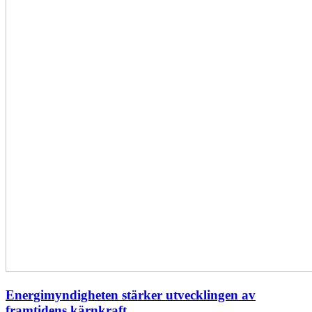
Energimyndigheten stärker utvecklingen av
framtidens kärnkraft