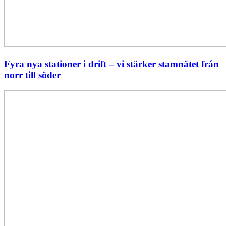
Fyra nya stationer i drift – vi stärker stamnätet från
norr till söder
Statistik:
Lägre
priser
i
norr
men
högre
i
söder