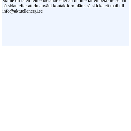
Skulle du få ett felmeddelande eller att du inte får en bekräftelse här
på sidan efter att du använt kontaktformuläret så skicka ett mail till
info@aktuellenergi.se