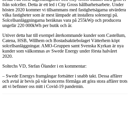
från solceller. Detta är ett led i City Gross hållbarhetsarbete. Under
hösten 2020 kommer vi tillsammans med fastighetsägarna utvärdera
vilka fastigheter som är mest lämpade att installera solenergi på.
Solcellsanläggningarna beräknas vara på 255kWp och producera
ungefär 220 000kWh per butik och år.
Utöver detta har till exempel återkommande kunder som Castellum,
Catena, HSB, Willhem och Bostadsaktiebolaget Vätterhem köpt
solcellsanläggningar. AMO-Gruppen samt Svenska Kyrkan är nya
kunder som välkomnas av Swede Energy under första halvåret
2020.
Soltechs VD, Stefan Ölander i en kommentar:
– Swede Energys framgångar fortsätter i snabb takt. Dessa affärer
och avtal är bevis på vår koncerns förmåga att göra stora affärer trots
att vi befinner oss mitt i Covid-19 pandemin.
Facebook
Twitter
Linkedin
Email