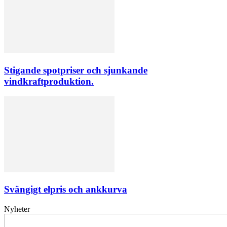
Stigande spotpriser och sjunkande
vindkraftproduktion.
Svängigt elpris och ankkurva
Nyheter
Elförsörjningen
har