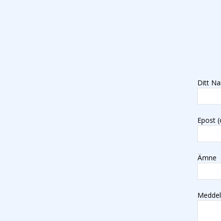
Ditt Na
Epost (
Ämne
Medde