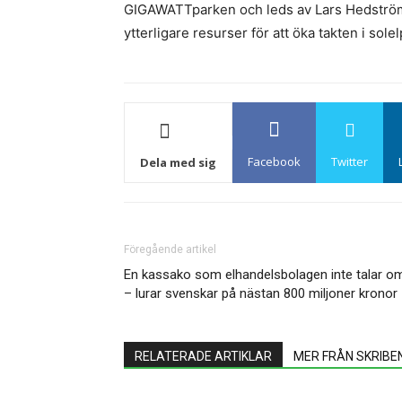
GIGAWATTparken och leds av Lars Hedström.
ytterligare resurser för att öka takten i so
Facebook
Twitter
Dela med sig
Föregående artikel
En kassako som elhandelsbolagen inte talar o
– lurar svenskar på nästan 800 miljoner kronor
RELATERADE ARTIKLAR
MER FRÅN SKRIBE