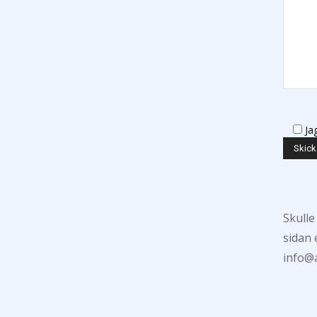
Ja
Skulle
sidan 
info@a