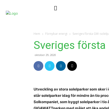
Nyheter
Kontakta oss
Hem
Förnybar energi
Sveriges första GW–solelpa
Sveriges första
oktober 29, 2020
Utveckling av stora solelparker som sker i 
står solelparker idag för mindre än tio proc
Solkompaniet, som byggt solelparker i tio å
GIGAWATTparken med målet att öka andelen 