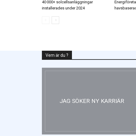
40 000+ solcellsanläggningar
Energiföretag
installerades under 2024
havsbaserad
Vem är du ?
JAG SÖKER NY KARRIÄR