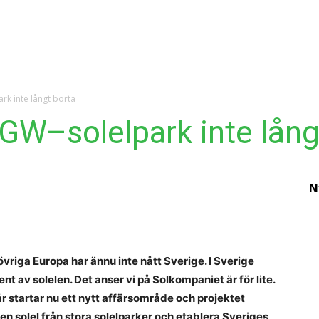
Ekonomi
Krönika
Våra Krönikörer
Analy
rk inte långt borta
 GW–solelpark inte lång
N
E
h
in
övriga Europa har ännu inte nått Sverige. I Sverige
p
ent av solelen. Det anser vi på Solkompaniet är för lite.
a
r startar nu ett nytt affärsområde och projektet
d
solel från stora solelparker och etablera Sveriges