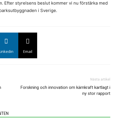
 Efter styrelsens beslut kommer vi nu förstärka med
k
lelparksutbyggnaden i Sverige.
E
u
Linkedin
Email
N
en
f
f
Nästa artikel
m
Forskning och innovation om kärnkraft kartlagt i
ny stor rapport
NTEN
N