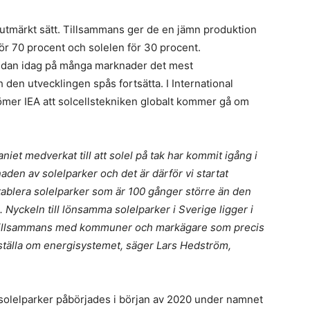
s
til
s
 utmärkt sätt. Tillsammans ger de en jämn produktion
St
för 70 procent och solelen för 30 procent.
L
pr
 redan idag på många marknader det mest
i
 den utvecklingen spås fortsätta. I International
n
mer IEA att solcellstekniken globalt kommer gå om
m
h
i
aniet medverkat till att solel på tak har kommit igång i
s
aden av solelparker och det är därför vi startat
S
ablera solelparker som är 100 gånger större än den
i
. Nyckeln till lönsamma solelparker i Sverige ligger i
na tillsammans med kommuner och markägare som precis
E
t ställa om energisystemet, säger Lars Hedström,
s
u
a
solelparker påbörjades i början av 2020 under namnet
f