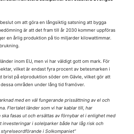
b
S
k
eslut om att göra en långsiktig satsning att bygga
E
bedömning är att det fram till år 2030 kommer uppföras
d
 ger en årlig produktion på tio miljarder kilowattimmar.
k
rbrukning.
F
a länder inom EU, men vi har väldigt gott om mark. För
n
ektar, vilket är endast fyra procent av betesmarken i
s
t brist på elproduktion söder om Gävle, vilket gör att
i
i dessa områden under lång tid framöver.
dr
–
arknad med en väl fungerande prissättning av el och
vi
s
. Flertalet länder som vi har kablar till, har
s
ka fasas ut och ersättas av förnybar el i enlighet med
f
 investeringar i solelparker både har låg risk och
F
n
, styrelseordförande i Solkompaniet”