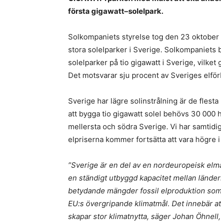
första gigawatt–solelpark.
Solkompaniets styrelse tog den 23 oktober b
stora solelparker i Sverige. Solkompaniets 
solelparker på tio gigawatt i Sverige, vilket
Det motsvarar sju procent av Sveriges elfö
Sverige har lägre solinstrålning är de flest
att bygga tio gigawatt solel behövs 30 000 h
mellersta och södra Sverige. Vi har samtidig
elpriserna kommer fortsätta att vara högre 
”Sverige är en del av en nordeuropeisk elm
en ständigt utbyggd kapacitet mellan länderna
betydande mängder fossil elproduktion som s
EU:s övergripande klimatmål. Det innebär att
skapar stor klimatnytta, säger Johan Öhnell