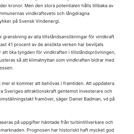
f
er kronor. Men den stora potentialen hålls tillbaka av
F
n
kommunernas vindkraftsveto och långdragna
s
til
lytiker på Svensk Vindenergi.
s
St
k granskning av alla tillståndsansökningar för vindkraft
L
pr
st 41 procent av de ansökta verken har beviljats
i
r att öka tyngden för vindkraften i tillståndsprövningen,
n
justeras så att klimatnyttan som vindkraften bidrar med
m
ressen.
h
i
t mer el kommer att behövas i framtiden. Att uppdatera
s
vara Sveriges attraktionskraft gentemot investerare och
S
g omställningstakt framöver, säger Daniel Badman, vd på
i
E
seras på uppgifter hämtade från turbintillverkare och
s
smarknaden. Prognosen har historiskt haft mycket god