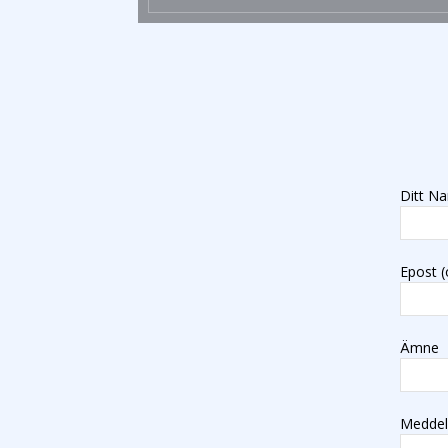
Ditt Na
Epost (
Ämne
Medde