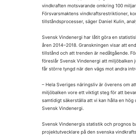
vindkraften motsvarande omkring 100 miljard
Försvarsmaktens vindkraftsrestriktioner, 
tillståndsprocesser, säger Daniel Kulin, ana
Svensk Vindenergi har låtit göra en statistis
åren 2014–2018. Granskningen visar att enda
tillstånd och att trenden är nedåtgående. Fö
föreslår Svensk Vindenergi att miljöbalken 
får större tyngd när den vägs mot andra int
– Hela Sveriges näringsliv är överens om at
miljöbalken vore ett viktigt steg för att be
samtidigt säkerställa att vi kan hålla en hö
Svensk Vindenergi.
Svensk Vindenergis statistik och prognos ba
projektutvecklare på den svenska vindkraft