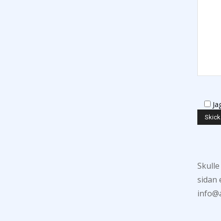
Ja
Skulle
sidan 
info@a