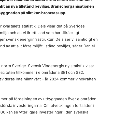
a
takt än nya tillstånd beviljas. Branschorganisationen
d
tbyggnaden på sikt kan bromsas upp.
b
S
r kvartalets statistik. Dels visar det på Sveriges
k
ljö och att vi är ett land som har tillräckligt
E
ger svensk energiinfrastruktur. Dels ser vi samtidigt en
d
 av att allt färre miljötillstånd beviljas, säger Daniel
k
F
 norra Sverige. Svensk Vindenergis ny statistik visar
n
paciteten tillkommer i elområdena SE1 och SE2.
s
evideras inte nämnvärt – år 2024 kommer vindkraften
i
dr
–
t lite mer på fördelningen av utbyggnaden över elområden,
vi
s
 största investeringarna. Om utvecklingen fortsätter i
s
030 kan se ytterligare investeringar i den svenska