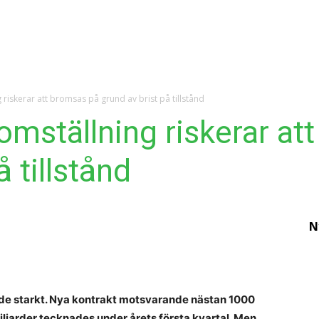
Ekonomi
Krönika
Våra Krönikörer
Analy
 riskerar att bromsas på grund av brist på tillstånd
omställning riskerar at
å tillstånd
N
E
h
in
de starkt. Nya kontrakt motsvarande nästan 1000
p
iljarder tecknades under årets första kvartal. Men