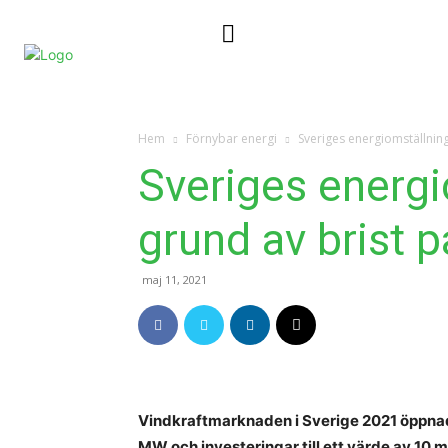
Nyheter
Kontakta oss
Hem
Förnybar energi
Sveriges energiomställning
Sveriges energi
grund av brist p
maj 11, 2021
Vindkraftmarknaden i Sverige 2021 öppna
MW och investeringar till ett värde av 10 m