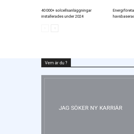
40 000+ solcellsanläggningar
Energiföretag
installerades under 2024
havsbaserad
Vem är du ?
JAG SÖKER NY KARRIÄR