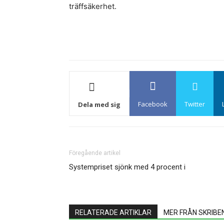
träffsäkerhet.
Facebook
Twitter
Dela med sig
Föregående artikel
Systempriset sjönk med 4 procent i
RELATERADE ARTIKLAR
MER FRÅN SKRIBE