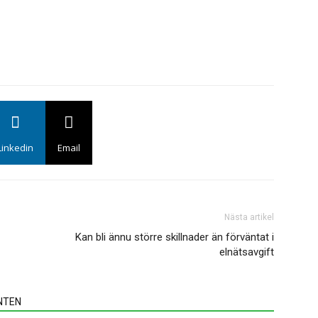
u
a
f
k
E
Linkedin
Email
u
N
en
f
Nästa artikel
f
Kan bli ännu större skillnader än förväntat i
elnätsavgift
NTEN