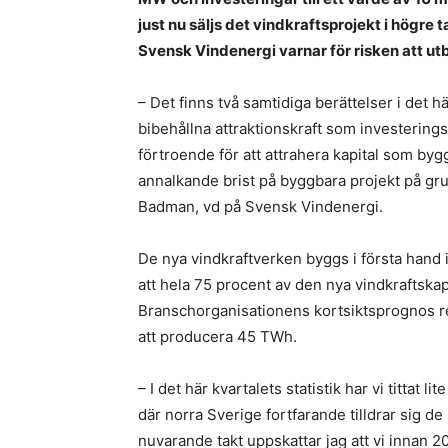
just nu säljs det vindkraftsprojekt i högre 
Svensk Vindenergi varnar för risken att u
– Det finns två samtidiga berättelser i det hä
bibehållna attraktionskraft som investeringsmi
förtroende för att attrahera kapital som byg
annalkande brist på byggbara projekt på grund
Badman, vd på Svensk Vindenergi.
De nya vindkraftverken byggs i första hand i
att hela 75 procent av den nya vindkraftska
Branschorganisationens kortsiktsprognos r
att producera 45 TWh.
– I det här kvartalets statistik har vi titta
där norra Sverige fortfarande tilldrar sig de
nuvarande takt uppskattar jag att vi innan 2