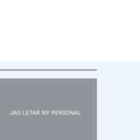
y energistatistik för flerbostadshus
JAG LETAR NY PERSONAL