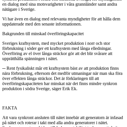
en dialog med sina motsvarigheter i våra grannländer samt andra
nätägare i Sverige.
Vi har även en dialog med relevanta myndigheter för att hålla dem
uppdaterade med den senaste informationen.
Bakgrunden till minskad överföringskapacitet
Sveriges kraftsystem, med mycket produktion i norr och stor
förbrukning i söder ger ett kraftsystem med långa elledningar.
Överföring av el över långa sträckor gör att det blir svårare att
upprätthålla spänningen i nätet.
─ Rent fysikaliskt mår ett kraftsystem bäst av att produktion finns
nära förbrukning, eftersom det medför utmaningar när man ska föra
över effekten långa sträckor. Det är förklaringen till att
överföringskapaciteten har minskat när det finns mindre synkron
produktion i södra Sverige, säger Erik Ek.
FAKTA
Att vara synkront ansluten till nätet innebär att generatorn är infasad
på nätet och roterar i takt med alla andra generatorer i nätet.