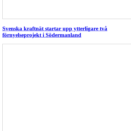
Svenska kraftnät startar upp ytterligare två
förnyelseprojekt i Södermanland
Enligt
Ellevio:
Effekttariffer
intäktsneutralt