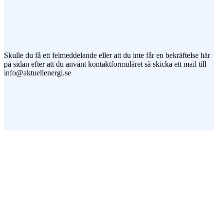
Jag vill prenumerera på ert nyhetsbrev
Skulle du få ett felmeddelande eller att du inte får en bekräftelse här
på sidan efter att du använt kontaktformuläret så skicka ett mail till
info@aktuellenergi.se