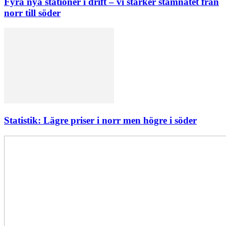
Fyra nya stationer i drift – vi stärker stamnätet från
norr till söder
Statistik: Lägre priser i norr men högre i söder
Elförsörjningen
har
inte
påverkats
av
dataintrånget
bedömer
Svenska
kraftnät