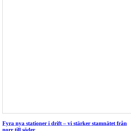
stärker
stamnätet
från
norr
till
söder
Fyra nya stationer i drift – vi stärker stamnätet från
norr till söder