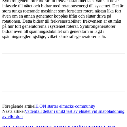
Synkrongeneratorer bidrar till frekvensstabilitet tack vare att de är
infasade till nätet och bidrar med rotationsenergi till systemet. Det är
stora tunga roterande maskiner som fortsätter rotera nästan lika fort
även om en annan generator kopplas ifrån och slutar driva på
rotationen. Detta bidrar till frekvensstabilitet, frekvensen är ett mått
på hur fort generatorerna i systemet roterar. Synkrongeneratorer
bidrar även till spänningsstabilitet om generatorn är lagd i
spänningsregleringsläge, vilket kärnkraftsgeneratorerna är.
Facebook
Twitter
Linkedin
Email
Föregående artikel
E.ON startar elmacks-community
Nästa artikel
Vattenfall deltar i unikt test av elnätet vid snabbladdning
av elfordon