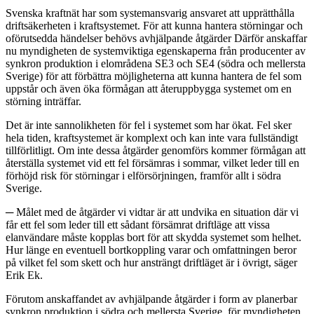
Svenska kraftnät har som systemansvarig ansvaret att upprätthålla
driftsäkerheten i kraftsystemet. För att kunna hantera störningar och
oförutsedda händelser behövs avhjälpande åtgärder Därför anskaffar
nu myndigheten de systemviktiga egenskaperna från producenter av
synkron produktion i elområdena SE3 och SE4 (södra och mellersta
Sverige) för att förbättra möjligheterna att kunna hantera de fel som
uppstår och även öka förmågan att återuppbygga systemet om en
störning inträffar.
Det är inte sannolikheten för fel i systemet som har ökat. Fel sker
hela tiden, kraftsystemet är komplext och kan inte vara fullständigt
tillförlitligt. Om inte dessa åtgärder genomförs kommer förmågan att
återställa systemet vid ett fel försämras i sommar, vilket leder till en
förhöjd risk för störningar i elförsörjningen, framför allt i södra
Sverige.
─ Målet med de åtgärder vi vidtar är att undvika en situation där vi
får ett fel som leder till ett sådant försämrat driftläge att vissa
elanvändare måste kopplas bort för att skydda systemet som helhet.
Hur länge en eventuell bortkoppling varar och omfattningen beror
på vilket fel som skett och hur ansträngt driftläget är i övrigt, säger
Erik Ek.
Förutom anskaffandet av avhjälpande åtgärder i form av planerbar
synkron produktion i södra och mellersta Sverige, för myndigheten