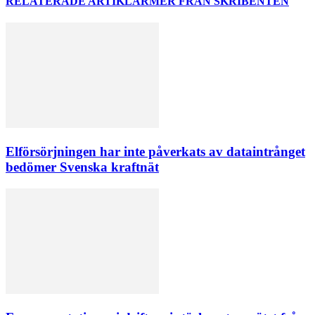
RELATERADE ARTIKLAR
MER FRÅN SKRIBENTEN
Elförsörjningen har inte påverkats av dataintrånget
bedömer Svenska kraftnät