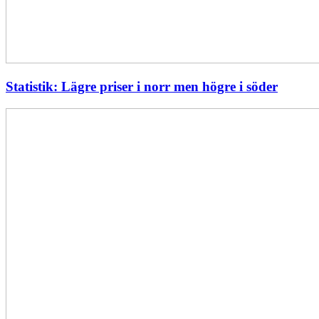
Statistik: Lägre priser i norr men högre i söder
Energimyndigheten
stärker
utvecklingen
av
framtidens
kärnkraft