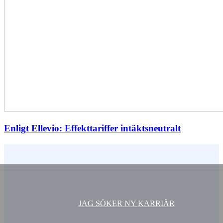
Enligt Ellevio: Effekttariffer intäktsneutralt
Vem är du ?
JAG SÖKER NY KARRIÄR