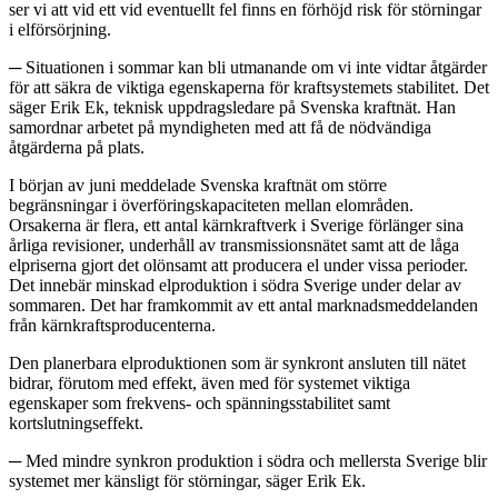
ser vi att vid ett vid eventuellt fel finns en förhöjd risk för störningar
i elförsörjning.
─ Situationen i sommar kan bli utmanande om vi inte vidtar åtgärder
för att säkra de viktiga egenskaperna för kraftsystemets stabilitet. Det
säger Erik Ek, teknisk uppdragsledare på Svenska kraftnät. Han
samordnar arbetet på myndigheten med att få de nödvändiga
åtgärderna på plats.
I början av juni meddelade Svenska kraftnät om större
begränsningar i överföringskapaciteten mellan elområden.
Orsakerna är flera, ett antal kärnkraftverk i Sverige förlänger sina
årliga revisioner, underhåll av transmissionsnätet samt att de låga
elpriserna gjort det olönsamt att producera el under vissa perioder.
Det innebär minskad elproduktion i södra Sverige under delar av
sommaren. Det har framkommit av ett antal marknadsmeddelanden
från kärnkraftsproducenterna.
Den planerbara elproduktionen som är synkront ansluten till nätet
bidrar, förutom med effekt, även med för systemet viktiga
egenskaper som frekvens- och spänningsstabilitet samt
kortslutningseffekt.
─ Med mindre synkron produktion i södra och mellersta Sverige blir
systemet mer känsligt för störningar, säger Erik Ek.