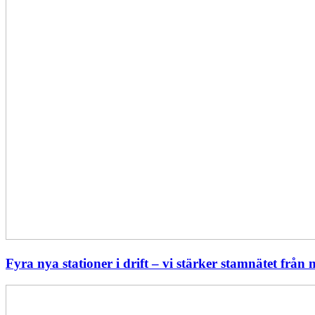
norr
till
söder
Fyra nya stationer i drift – vi stärker stamnätet från n
Statistik:
Lägre