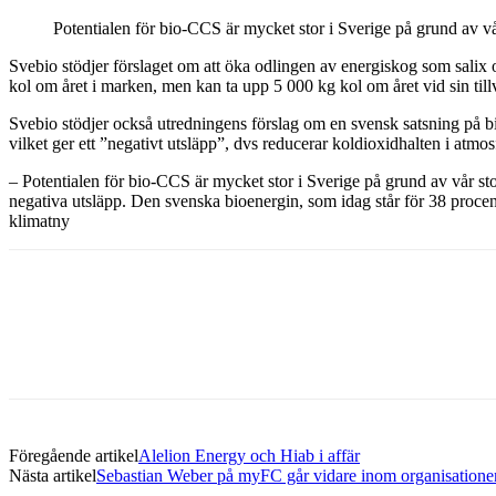
Potentialen för bio-CCS är mycket stor i Sverige på grund av vå
Svebio stödjer förslaget om att öka odlingen av energiskog som salix
kol om året i marken, men kan ta upp 5 000 kg kol om året vid sin tillv
Svebio stödjer också utredningens förslag om en svensk satsning på b
vilket ger ett ”negativt utsläpp”, dvs reducerar koldioxidhalten i atmos
– Potentialen för bio-CCS är mycket stor i Sverige på grund av vår sto
negativa utsläpp. Den svenska bioenergin, som idag står för 38 proc
klimatny
Dela med sig
Facebook
Twitter
Linkedin
Email
Föregående artikel
Alelion Energy och Hiab i affär
Nästa artikel
Sebastian Weber på myFC går vidare inom organisatione