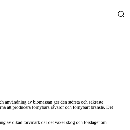
ys
Företag som söker personal
Sökande
 och användning av biomassan ger den största och säkraste
rna att producera förnybara råvaror och förnybart bränsle. Det
tning av dikad torvmark där det växer skog och förslaget om
.