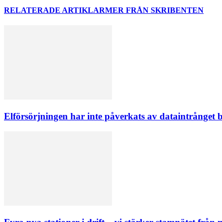
RELATERADE ARTIKLAR
MER FRÅN SKRIBENTEN
Elförsörjningen har inte påverkats av dataintrånget