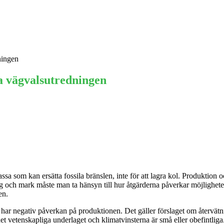
Ekonomi
Krönika
Våra Krönikörer
Anal
ningen
a vägvalsutredningen
sa som kan ersätta fossila bränslen, inte för att lagra kol. Produktion
kog och mark måste man ta hänsyn till hur åtgärderna påverkar möjlighete
en.
de har negativ påverkan på produktionen. Det gäller förslaget om återvä
det vetenskapliga underlaget och klimatvinsterna är små eller obefintliga