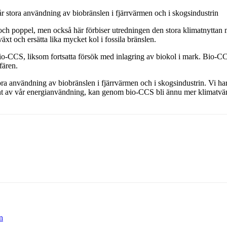
r stora användning av biobränslen i fjärrvärmen och i skogsindustrin
 och poppel, men också här förbiser utredningen den stora klimatnyttan
äxt och ersätta lika mycket kol i fossila bränslen.
io-CCS, liksom fortsatta försök med inlagring av biokol i mark. Bio-CC
fären.
ra användning av biobränslen i fjärrvärmen och i skogsindustrin. Vi har d
ent av vår energianvändning, kan genom bio-CCS bli ännu mer klimatvä
n