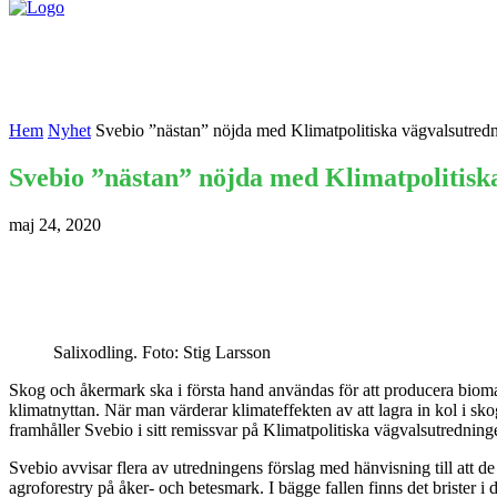
Nyheter
Kontakta oss
Hem
Nyhet
Svebio ”nästan” nöjda med Klimatpolitiska vägvalsutred
Svebio ”nästan” nöjda med Klimatpolitisk
maj 24, 2020
Salixodling. Foto: Stig Larsson
Skog och åkermark ska i första hand användas för att producera biomas
klimatnyttan. När man värderar klimateffekten av att lagra in kol i s
framhåller Svebio i sitt remissvar på Klimatpolitiska vägvalsutredning
Svebio avvisar flera av utredningens förslag med hänvisning till att 
agroforestry på åker- och betesmark. I bägge fallen finns det brister i 