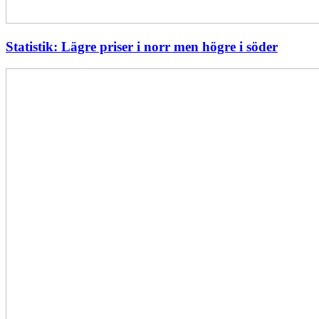
Statistik: Lägre priser i norr men högre i söder
Energimyndigheten
stärker
utvecklingen
av
framtidens
kärnkraft