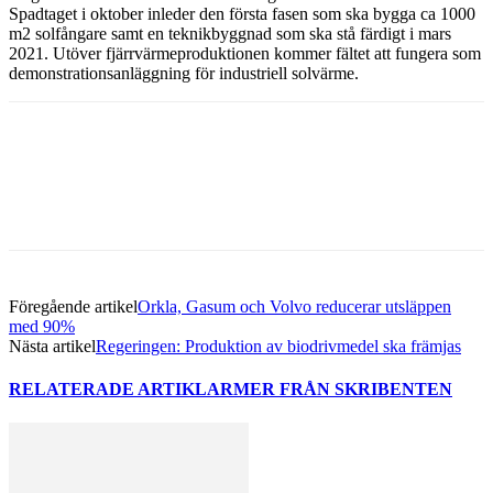
Spadtaget i oktober inleder den första fasen som ska bygga ca 1000
m2 solfångare samt en teknikbyggnad som ska stå färdigt i mars
2021. Utöver fjärrvärmeproduktionen kommer fältet att fungera som
demonstrationsanläggning för industriell solvärme.
Facebook
Twitter
Linkedin
Email
Föregående artikel
Orkla, Gasum och Volvo reducerar utsläppen
med 90%
Nästa artikel
Regeringen: Produktion av biodrivmedel ska främjas
RELATERADE ARTIKLAR
MER FRÅN SKRIBENTEN