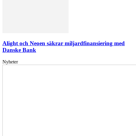
Alight och Neoen säkrar miljardfinansiering med
Danske Bank
Nyheter
Elförsörjningen
har
inte
påverkats
av
dataintrånget
bedömer
Svenska
kraftnät