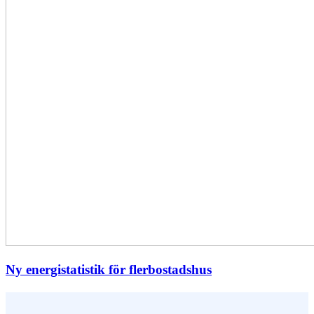
Ny energistatistik för flerbostadshus
Vem är du ?