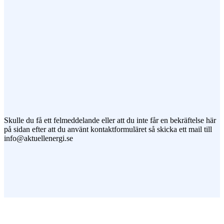
Jag vill prenumerera på ert nyhetsbrev
Skulle du få ett felmeddelande eller att du inte får en bekräftelse här
på sidan efter att du använt kontaktformuläret så skicka ett mail till
info@aktuellenergi.se