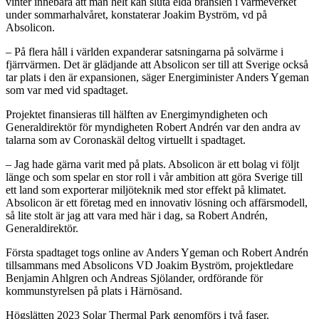
vinter innebära att man helt kan sluta elda bränslen i värmeverket
under sommarhalvåret, konstaterar Joakim Byström, vd på
Absolicon.
– På flera håll i världen expanderar satsningarna på solvärme i
fjärrvärmen. Det är glädjande att Absolicon ser till att Sverige också
tar plats i den är expansionen, säger Energiminister Anders Ygeman
som var med vid spadtaget.
Projektet finansieras till hälften av Energimyndigheten och
Generaldirektör för myndigheten Robert Andrén var den andra av
talarna som av Coronaskäl deltog virtuellt i spadtaget.
– Jag hade gärna varit med på plats. Absolicon är ett bolag vi följt
länge och som spelar en stor roll i vår ambition att göra Sverige till
ett land som exporterar miljöteknik med stor effekt på klimatet.
Absolicon är ett företag med en innovativ lösning och affärsmodell,
så lite stolt är jag att vara med här i dag, sa Robert Andrén,
Generaldirektör.
Första spadtaget togs online av Anders Ygeman och Robert Andrén
tillsammans med Absolicons VD Joakim Byström, projektledare
Benjamin Ahlgren och Andreas Sjölander, ordförande för
kommunstyrelsen på plats i Härnösand.
Högslätten 2023 Solar Thermal Park genomförs i två faser.