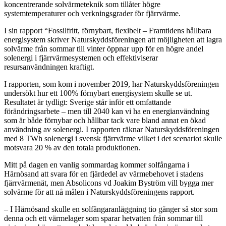
koncentrerande solvärmeteknik som tillåter högre
systemtemperaturer och verkningsgrader för fjärrvärme.
I sin rapport “Fossilfritt, förnybart, flexibelt – Framtidens hållbara
energisystem skriver Naturskyddsföreningen att möjligheten att lagra
solvärme från sommar till vinter öppnar upp för en högre andel
solenergi i fjärrvärmesystemen och effektiviserar
resursanvändningen kraftigt.
I rapporten, som kom i november 2019, har Naturskyddsföreningen
undersökt hur ett 100% förnybart energisystem skulle se ut.
Resultatet är tydligt: Sverige står inför ett omfattande
förändringsarbete – men till 2040 kan vi ha en energianvändning
som är både förnybar och hållbar tack vare bland annat en ökad
användning av solenergi. I rapporten räknar Naturskyddsföreningen
med 8 TWh solenergi i svensk fjärrvärme vilket i det scenariot skulle
motsvara 20 % av den totala produktionen.
Mitt på dagen en vanlig sommardag kommer solfångarna i
Härnösand att svara för en fjärdedel av värmebehovet i stadens
fjärrvärmenät, men Absolicons vd Joakim Byström vill bygga mer
solvärme för att nå målen i Naturskyddsföreningens rapport.
– I Härnösand skulle en solfångaranläggning tio gånger så stor som
denna och ett värmelager som sparar hetvatten från sommar till