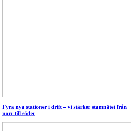
norr
till
söder
Fyra nya stationer i drift – vi stärker stamnätet från
norr till söder
Statistik:
Lägre