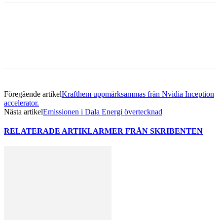
Facebook
Twitter
Linkedin
Email
Föregående artikel
Krafthem uppmärksammas från Nvidia Inception
accelerator.
Nästa artikel
Emissionen i Dala Energi övertecknad
RELATERADE ARTIKLAR
MER FRÅN SKRIBENTEN