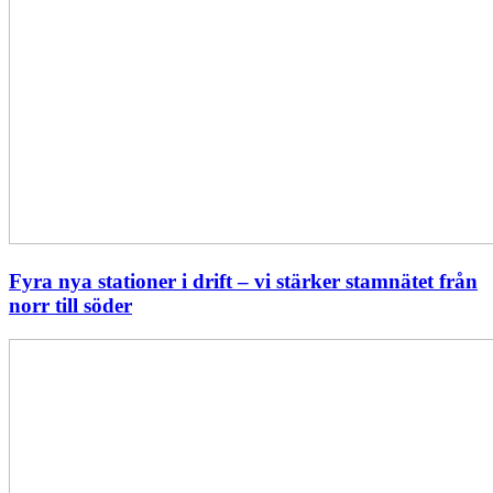
Fyra nya stationer i drift – vi stärker stamnätet från
norr till söder
Statistik:
Lägre
priser
i
norr
men
högre
i