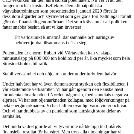
CCS-tekniken har den allra största potentialen. Nu vet vi att den
fungerar och är kostnadseffektiv. Den klimatpolitiska
vägvalsutredningen som presenterades i januari 2020 föreslår
dessutom åtgärder och styrmedel som ger goda förutsättningar för att
göra det finansiellt genomförbart. Det som krävs nu är att politiken
fattar snabba beslut, så att vi kan investera.
Ett världsunikt klimatmål där samhälle och näringsliv
behöver jobba tillsammans i nästa steg.
Potentialen är enorm. Enbart vid Värtaverket kan vi skapa
minusutsläpp på 800 000 ton koldioxid per år, lika mycket som hela
Storstockholms biltrafik.
Stabil verksamhet och nöjdare kunder under turbulent halvår
Under halvåret har vi även demonstrerat styrkan och flexibiliteten i
vår existerande verksamhet. Vi har gått igenom den kanske mest
turbulenta elmarknaden i Norden någonsin, med stundtals negativa
elpriser. Vi har sett oljemarknaden kollapsa, med följdverkningar på
hela energimarknaden. Vi har haft en ovanligt varm vinter och vår.
Och vi har drabbats av en pandemi som lamslagit stora delar av
samhället.
Det milda vädret gjorde att vi tyvärr inte nådde upp till fjolårets
finansiella resultat för halvåret. Men trots alla utmaningar har vi