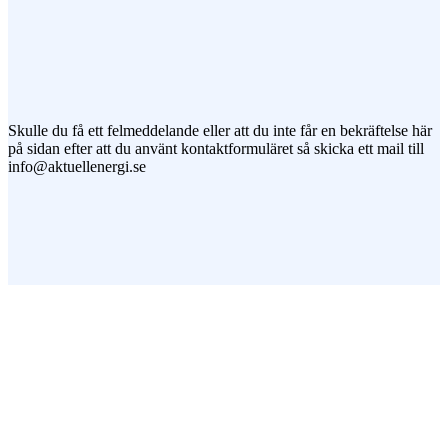
Jag vill prenumerera på ert nyhetsbrev
Skulle du få ett felmeddelande eller att du inte får en bekräftelse här
på sidan efter att du använt kontaktformuläret så skicka ett mail till
info@aktuellenergi.se