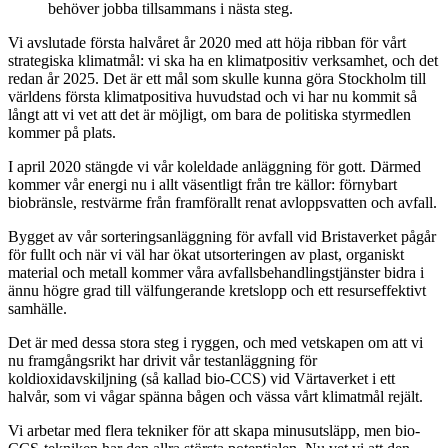
behöver jobba tillsammans i nästa steg.
Vi avslutade första halvåret år 2020 med att höja ribban för vårt
strategiska klimatmål: vi ska ha en klimatpositiv verksamhet, och det
redan år 2025. Det är ett mål som skulle kunna göra Stockholm till
världens första klimatpositiva huvudstad och vi har nu kommit så
långt att vi vet att det är möjligt, om bara de politiska styrmedlen
kommer på plats.
I april 2020 stängde vi vår koleldade anläggning för gott. Därmed
kommer vår energi nu i allt väsentligt från tre källor: förnybart
biobränsle, restvärme från framförallt renat avloppsvatten och avfall.
Bygget av vår sorteringsanläggning för avfall vid Bristaverket pågår
för fullt och när vi väl har ökat utsorteringen av plast, organiskt
material och metall kommer våra avfallsbehandlingstjänster bidra i
ännu högre grad till välfungerande kretslopp och ett resurseffektivt
samhälle.
Det är med dessa stora steg i ryggen, och med vetskapen om att vi
nu framgångsrikt har drivit vår testanläggning för
koldioxidavskiljning (så kallad bio-CCS) vid Värtaverket i ett
halvår, som vi vågar spänna bågen och vässa vårt klimatmål rejält.
Vi arbetar med flera tekniker för att skapa minusutsläpp, men bio-