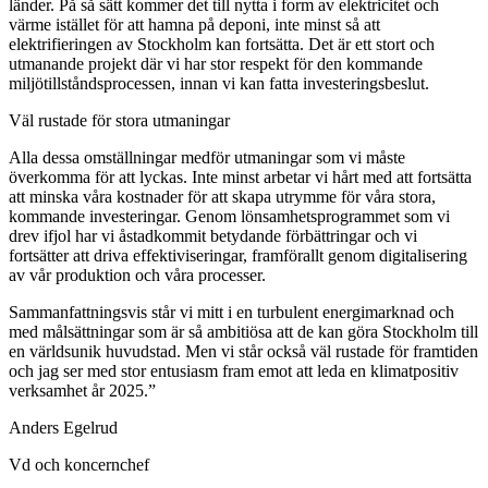
länder. På så sätt kommer det till nytta i form av elektricitet och
värme istället för att hamna på deponi, inte minst så att
elektrifieringen av Stockholm kan fortsätta. Det är ett stort och
utmanande projekt där vi har stor respekt för den kommande
miljötillståndsprocessen, innan vi kan fatta investeringsbeslut.
Väl rustade för stora utmaningar
Alla dessa omställningar medför utmaningar som vi måste
överkomma för att lyckas. Inte minst arbetar vi hårt med att fortsätta
att minska våra kostnader för att skapa utrymme för våra stora,
kommande investeringar. Genom lönsamhetsprogrammet som vi
drev ifjol har vi åstadkommit betydande förbättringar och vi
fortsätter att driva effektiviseringar, framförallt genom digitalisering
av vår produktion och våra processer.
Sammanfattningsvis står vi mitt i en turbulent energimarknad och
med målsättningar som är så ambitiösa att de kan göra Stockholm till
en världsunik huvudstad. Men vi står också väl rustade för framtiden
och jag ser med stor entusiasm fram emot att leda en klimatpositiv
verksamhet år 2025.”
Anders Egelrud
Vd och koncernchef