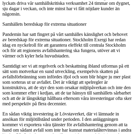
lyckats driva vår samhällskritiska verksamhet 24 timmar om dygnet,
sju dagar i veckan, och inte minst har vi fått nöjdare kunder än
någonsin.
Samhällets beredskap för extrema situationer
Pandemin har satt fingret på vårt samhälles känslighet och behovet
av beredskap för extrema situationer. Stockholm Exergi har redan
idag en nyckelroll för att garantera eleffekt till centrala Stockholm
och för att regionens avfallshantering ska fungera, utöver att vi
värmer och kyler hela huvudstaden.
Samtidigt ser vi att regelverk och beskattning ibland utformas på ett
sätt som motverkar en sund utveckling, exempelvis skatten på
avfallsförbränning som infördes ifjol och som blir högre ju mer plast
som sorteras ut ur avfallet. Det är viktigt att spelregler är
konstruktiva, att de styr den som orsakar miljöpåverkan och inte den
som kommer efter i kedjan, att de tar hänsyn till samhällets sårbarhet
och att de är långsiktigt hållbara eftersom våra investeringar ofta sker
med perspektiv på flera decennier.
En sådan viktig investering är Lövstaverket, där vi lämnade in
ansökan för miljötillstånd under perioden. I den anläggningen
kommer vi exportera våra tjänster för avfallshantering genom att ta
hand om sådant avfall som inte har kunnat materialåtervinnas i andra