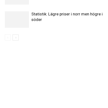
Statistik: Lägre priser i norr men högre i
söder
Elförsörjningen
har
inte
påverkats
av
dataintrånget
bedömer
Svenska
kraftnät