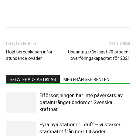
Facebook
Twitter
Linkedin
Email
Föregående artikel
Nästa artikel
Höjd beredskapen inför
Undantag från lägst 70 procent
stundande oväder
överföringskapacitet för 2021
RELATERADE ARTIKLAR
MER FRÅN SKRIBENTEN
Elförsörjningen har inte påverkats av
dataintrånget bedömer Svenska
kraftnät
Fyra nya stationer i drift – vi stärker
stamnätet från norr till söder