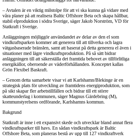
– Avtalen är en viktig milstolpe för att vi ska kunna gå vidare med
våra planer på att realisera Baltic Offshore Beta och skapa hållbar,
stabil elproduktion i södra Sverige, säger Jakob Norström, VD för
Statkraft i Sverige.
Anläggningen möjliggör användandet av delar av den el som
vindkraftsparken kommer att generera till att tillverka och lagra
vätgasbaserade bränslen, samt att baserat på detta generera el även i
situationer med lägre vindkraftsproduktion. På så sätt bidrar
anläggningen till att säkerställa det framtida behovet av tillförlitliga
energikällor, oberoende av väderförhållanden. Konceptet kallas
Grön Flexibel Baskraft.
– Genom detta samarbete visar vi att Karlshamn/Blekinge är en
strategisk plats för utveckling av framtidens energiproduktion, som
på sikt skapar fler arbetstillfällen och bidrar till ett större
skatteunderlag i kommunen, säger Magnus Gärdebring (M),
kommunstyrelsens ordförande, Karlshamns kommun.
Bakgrund
Statkraft är inne i ett expansivt skede och utvecklar bland annat flera
vindkraftsparker till havs. En sådan vindkraftspark är Baltic
Offshore Beta, som planeras bestå av upp till 127 vindkraftverk