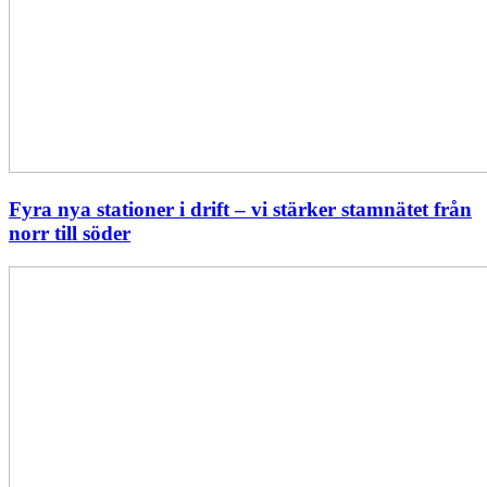
Fyra nya stationer i drift – vi stärker stamnätet från
norr till söder
Statistik:
Lägre
priser
i
norr
men
högre
i
söder