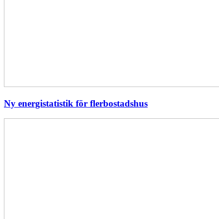
Ny energistatistik för flerbostadshus
Största
elavbrottet
i
Europa
–
EI
utreder