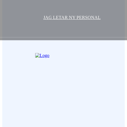
JAG LETAR NY PERSONAL
Ditt Namn (obligatorisk)
Epost (obligatorisk)