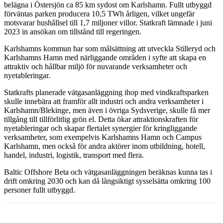
belägna i Östersjön ca 85 km sydost om Karlshamn. Fullt utbyggd
förväntas parken producera 10,5 TWh årligen, vilket ungefär
motsvarar hushållsel till 1,7 miljoner villor. Statkraft lämnade i juni
2023 in ansökan om tillstånd till regeringen.
Karlshamns kommun har som målsättning att utveckla Stilleryd och
Karlshamns Hamn med närliggande områden i syfte att skapa en
attraktiv och hållbar miljö för nuvarande verksamheter och
nyetableringar.
Statkrafts planerade vätgasanläggning ihop med vindkraftsparken
skulle innebära att framför allt industri och andra verksamheter i
Karlshamn/Blekinge, men även i övriga Sydsverige, skulle få mer
tillgång till tillförlitlig grön el. Detta ökar attraktionskraften för
nyetableringar och skapar flertalet synergier för kringliggande
verksamheter, som exempelvis Karlshamns Hamn och Campus
Karlshamn, men också för andra aktörer inom utbildning, hotell,
handel, industri, logistik, transport med flera.
Baltic Offshore Beta och vätgasanläggningen beräknas kunna tas i
drift omkring 2030 och kan då långsiktigt sysselsätta omkring 100
personer fullt utbyggd.
Facebook
Twitter
Linkedin
Email