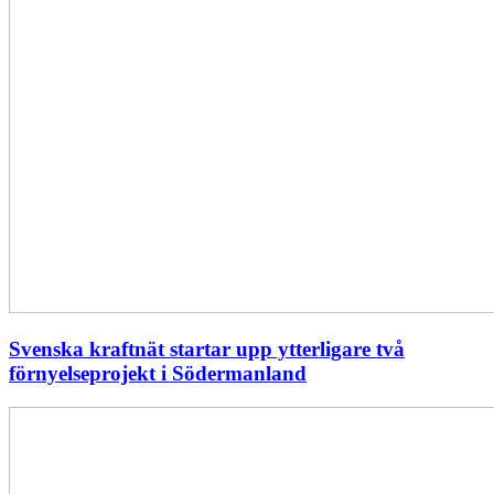
Svenska kraftnät startar upp ytterligare två
förnyelseprojekt i Södermanland
Enligt
Ellevio:
Effekttariffer
intäktsneutralt