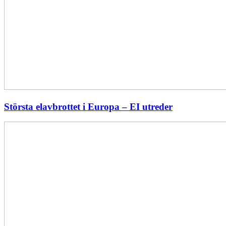
Största elavbrottet i Europa – EI utreder
Energiföretagen
ryter
ifrån:
Sverige
behöver
en
långsiktig
energipolitik