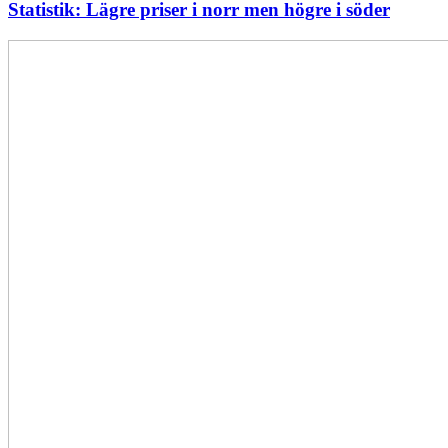
Statistik: Lägre priser i norr men högre i söder
Elförsörjningen
har
inte
påverkats
av
dataintrånget
bedömer
Svenska
kraftnät