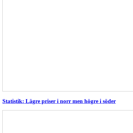
Statistik: Lägre priser i norr men högre i söder
Energimyndigheten
stärker
utvecklingen
av