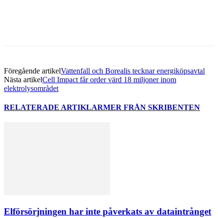
Föregående artikel
Vattenfall och Borealis tecknar energiköpsavtal
Nästa artikel
Cell Impact får order värd 18 miljoner inom
elektrolysområdet
RELATERADE ARTIKLAR
MER FRÅN SKRIBENTEN
Elförsörjningen har inte påverkats av dataintrånget