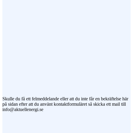
Ämne
Meddelande
Jag vill prenumerera på ert nyhetsbrev
Skulle du få ett felmeddelande eller att du inte får en bekräftelse här
på sidan efter att du använt kontaktformuläret så skicka ett mail till
info@aktuellenergi.se