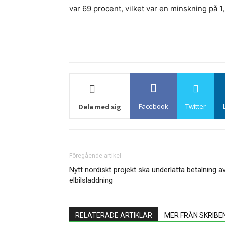
var 69 procent, vilket var en minskning på 
Facebook
Twitter
Dela med sig
Föregående artikel
Nytt nordiskt projekt ska underlätta betalning a
elbilsladdning
RELATERADE ARTIKLAR
MER FRÅN SKRIBE