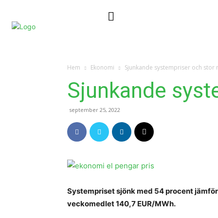
Nyheter
Kontakta oss
Hem
Ekonomi
Sjunkande systempriser och stor
Sjunkande syste
september 25, 2022
Systempriset sjönk med 54 procent jämfö
veckomedlet 140,7 EUR/MWh.