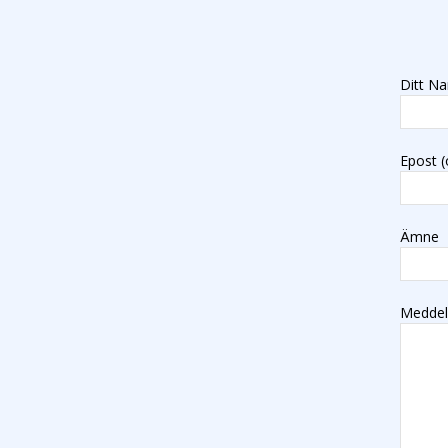
Ditt Na
Epost (
Ämne
Medde