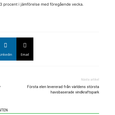
s
til
1,3 procent i jämförelse med föregående vecka.
s
St
L
pr
i
n
m
h
Linkedin
Email
i
s
S
i
Nästa artikel
v
Första elen levererad från världens största
E
havsbaserade vindkraftspark
s
u
a
NTEN
f