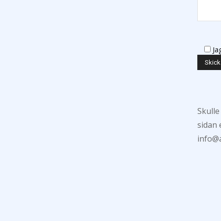
Ja
Skulle
sidan 
info@a