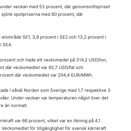
b
 under veckan med 53 procent, där genomsnittspriset
S
sjönk spotpriserna med 60 procent, där
k
E
d
 elområde SE1, 3,9 procent i SE2 och 13,2 procent i
k
i SE4.
F
procent och hade ett veckomedel på 314,2 USD/ton,
n
ent där veckomedlet var 92,7 USD/fat och
s
procent där veckomedlet var 204,4 EUR/MWh.
i
dr
de i såväl Norden som Sverige med 1,7 respektive 3
–
ivåer. Under veckan var temperaturen något över det
vi
s
e än normalt.
s
f
nkraft var 66 procent, vilket var en ökning på 4,1
F
n
Veckomedlet för tillgänglighet för svensk kärnkraft