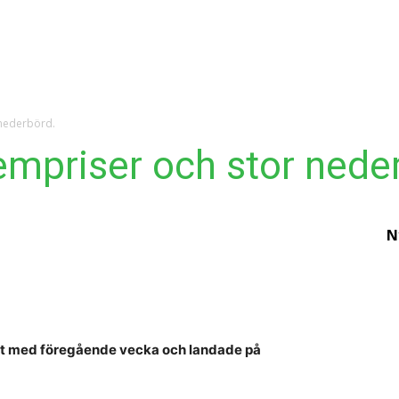
Ekonomi
Krönika
Våra Krönikörer
Analy
 nederbörd.
mpriser och stor nede
N
E
h
in
p
rt med föregående vecka och landade på
a
d