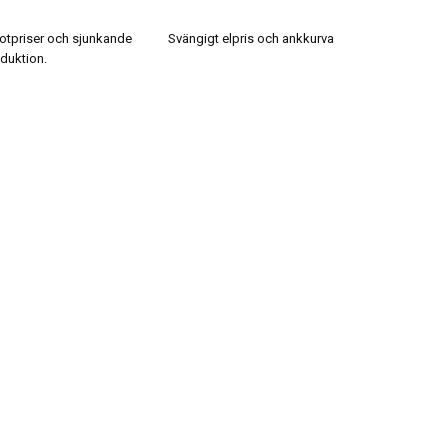
k
otpriser och sjunkande
Svängigt elpris och ankkurva
duktion.
E
u
N
en
f
f
N