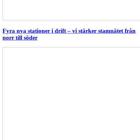
Fyra nya stationer i drift – vi stärker stamnätet från
norr till söder
Statistik:
Lägre
priser
i
norr
men
högre
i
söder