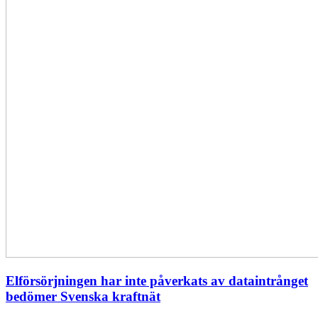
Elförsörjningen har inte påverkats av dataintrånget
bedömer Svenska kraftnät