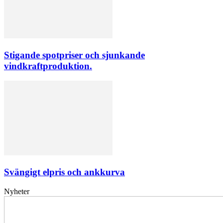
Stigande spotpriser och sjunkande
vindkraftproduktion.
Svängigt elpris och ankkurva
Nyheter
Elförsörjningen
har
inte