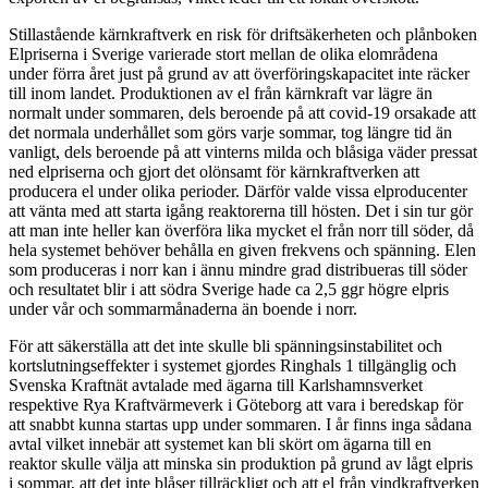
Stillastående kärnkraftverk en risk för driftsäkerheten och plånboken
Elpriserna i Sverige varierade stort mellan de olika elområdena
under förra året just på grund av att överföringskapacitet inte räcker
till inom landet. Produktionen av el från kärnkraft var lägre än
normalt under sommaren, dels beroende på att covid-19 orsakade att
det normala underhållet som görs varje sommar, tog längre tid än
vanligt, dels beroende på att vinterns milda och blåsiga väder pressat
ned elpriserna och gjort det olönsamt för kärnkraftverken att
producera el under olika perioder. Därför valde vissa elproducenter
att vänta med att starta igång reaktorerna till hösten. Det i sin tur gör
att man inte heller kan överföra lika mycket el från norr till söder, då
hela systemet behöver behålla en given frekvens och spänning. Elen
som produceras i norr kan i ännu mindre grad distribueras till söder
och resultatet blir i att södra Sverige hade ca 2,5 ggr högre elpris
under vår och sommarmånaderna än boende i norr.
För att säkerställa att det inte skulle bli spänningsinstabilitet och
kortslutningseffekter i systemet gjordes Ringhals 1 tillgänglig och
Svenska Kraftnät avtalade med ägarna till Karlshamnsverket
respektive Rya Kraftvärmeverk i Göteborg att vara i beredskap för
att snabbt kunna startas upp under sommaren. I år finns inga sådana
avtal vilket innebär att systemet kan bli skört om ägarna till en
reaktor skulle välja att minska sin produktion på grund av lågt elpris
i sommar, att det inte blåser tillräckligt och att el från vindkraftverken