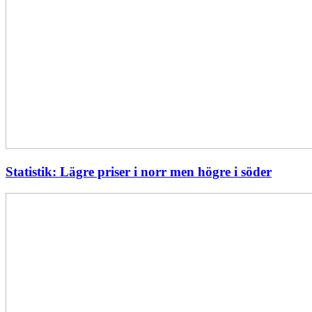
Statistik: Lägre priser i norr men högre i söder
Energimyndigheten
stärker
utvecklingen
av
framtidens
kärnkraft