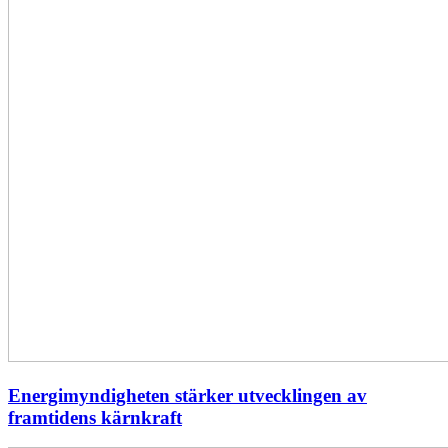
Energimyndigheten stärker utvecklingen av
framtidens kärnkraft