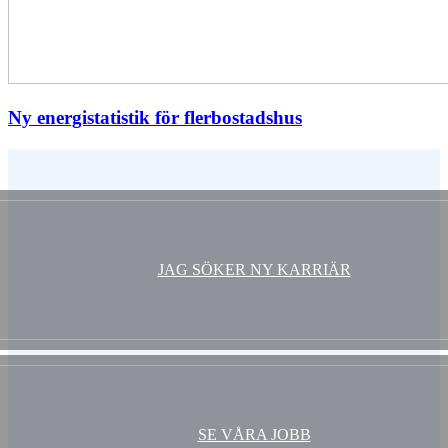
Ny energistatistik för flerbostadshus
Vem är du ?
JAG SÖKER NY KARRIÄR
SE VÅRA JOBB