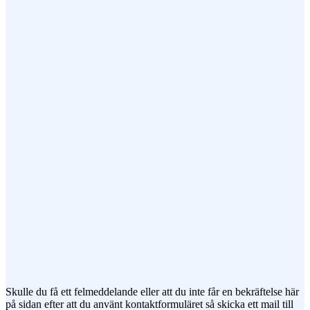
Epost (obligatorisk)
Ämne
Meddelande
Jag vill prenumerera på ert nyhetsbrev
Skulle du få ett felmeddelande eller att du inte får en bekräftelse här
på sidan efter att du använt kontaktformuläret så skicka ett mail till