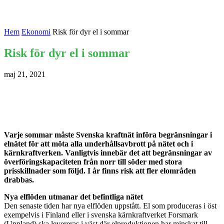
Hem
Ekonomi
Risk för dyr el i sommar
Risk för dyr el i sommar
maj 21, 2021
Varje sommar måste Svenska kraftnät införa begränsningar i
elnätet för att möta alla underhållsavbrott på nätet och i
kärnkraftverken. Vanligtvis innebär det att begränsningar av
överföringskapaciteten från norr till söder med stora
prisskillnader som följd. I år finns risk att fler elområden
drabbas.
Nya elflöden utmanar det befintliga nätet
Den senaste tiden har nya elflöden uppstått. El som produceras i öst
exempelvis i Finland eller i svenska kärnkraftverket Forsmark
(Uppland) ska levereras i väst där elproduktionen har minskat till