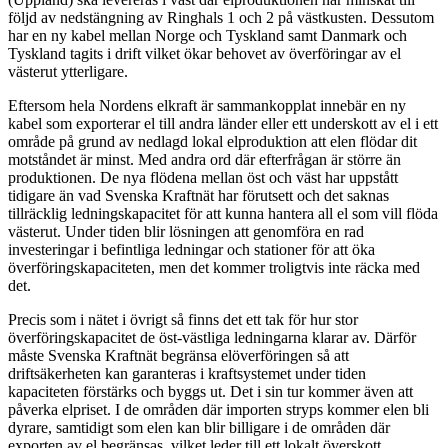
följd av nedstängning av Ringhals 1 och 2 på västkusten. Dessutom
har en ny kabel mellan Norge och Tyskland samt Danmark och
Tyskland tagits i drift vilket ökar behovet av överföringar av el
västerut ytterligare.
Eftersom hela Nordens elkraft är sammankopplat innebär en ny
kabel som exporterar el till andra länder eller ett underskott av el i ett
område på grund av nedlagd lokal elproduktion att elen flödar dit
motståndet är minst. Med andra ord där efterfrågan är större än
produktionen. De nya flödena mellan öst och väst har uppstått
tidigare än vad Svenska Kraftnät har förutsett och det saknas
tillräcklig ledningskapacitet för att kunna hantera all el som vill flöda
västerut. Under tiden blir lösningen att genomföra en rad
investeringar i befintliga ledningar och stationer för att öka
överföringskapaciteten, men det kommer troligtvis inte räcka med
det.
Precis som i nätet i övrigt så finns det ett tak för hur stor
överföringskapacitet de öst-västliga ledningarna klarar av. Därför
måste Svenska Kraftnät begränsa elöverföringen så att
driftsäkerheten kan garanteras i kraftsystemet under tiden
kapaciteten förstärks och byggs ut. Det i sin tur kommer även att
påverka elpriset. I de områden där importen stryps kommer elen bli
dyrare, samtidigt som elen kan blir billigare i de områden där
exporten av el begränsas, vilket leder till ett lokalt överskott.