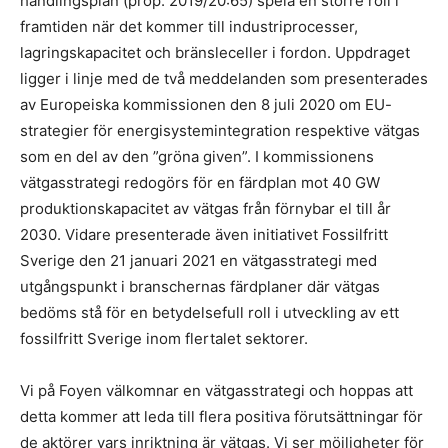
handlingsplan (prop. 2019/20:65) spela en större roll i
framtiden när det kommer till industriprocesser,
lagringskapacitet och bränsleceller i fordon. Uppdraget
ligger i linje med de två meddelanden som presenterades
av Europeiska kommissionen den 8 juli 2020 om EU-
strategier för energisystemintegration respektive vätgas
som en del av den ”gröna given”. I kommissionens
vätgasstrategi redogörs för en färdplan mot 40 GW
produktionskapacitet av vätgas från förnybar el till år
2030. Vidare presenterade även initiativet Fossilfritt
Sverige den 21 januari 2021 en vätgasstrategi med
utgångspunkt i branschernas färdplaner där vätgas
bedöms stå för en betydelsefull roll i utveckling av ett
fossilfritt Sverige inom flertalet sektorer.
Vi på Foyen välkomnar en vätgasstrategi och hoppas att
detta kommer att leda till flera positiva förutsättningar för
de aktörer vars inriktning är vätgas. Vi ser möjligheter för