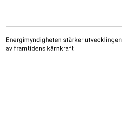
Energimyndigheten stärker utvecklingen
av framtidens kärnkraft
Ny
energistatistik
för
flerbostadshus