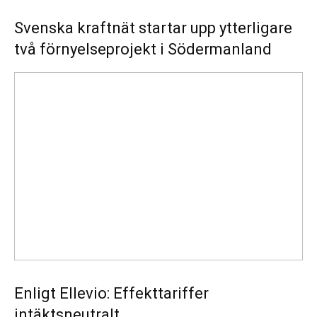
Svenska kraftnät startar upp ytterligare
två förnyelseprojekt i Södermanland
Enligt
Ellevio:
Effekttariffer
intäktsneutralt
Enligt Ellevio: Effekttariffer
intäktsneutralt