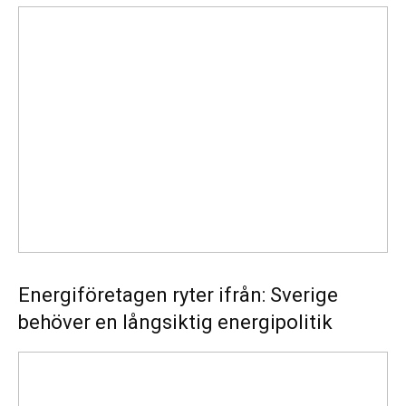
Energiföretagen
ryter
ifrån:
Sverige
behöver
en
långsiktig
energipolitik
Energiföretagen ryter ifrån: Sverige
behöver en långsiktig energipolitik
Svenska
kraftnät
startar