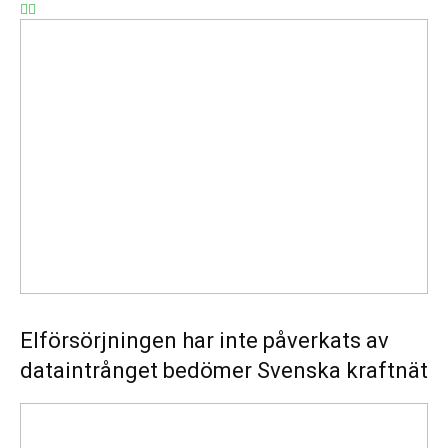
Elförsörjningen
har
inte
påverkats
av
dataintrånget
bedömer
Svenska
kraftnät
Elförsörjningen har inte påverkats av
dataintrånget bedömer Svenska kraftnät
Fyra
nya