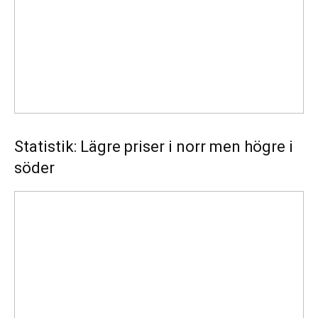
men
högre
i
söder
Statistik: Lägre priser i norr men högre i
söder
Energimyndigheten
stärker
utvecklingen
av
framtidens
kärnkraft