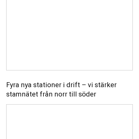
stationer
i
drift
–
vi
stärker
stamnätet
från
norr
till
söder
Fyra nya stationer i drift – vi stärker
stamnätet från norr till söder
Statistik:
Lägre
priser
i
norr