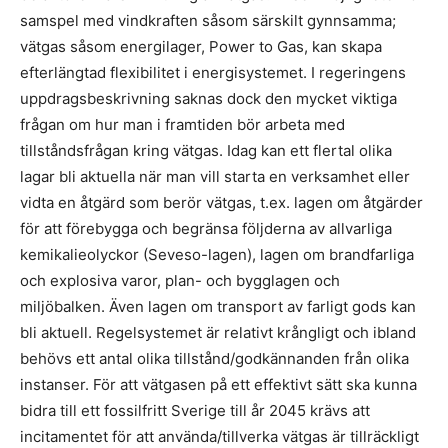
samspel med vindkraften såsom särskilt gynnsamma;
vätgas såsom energilager, Power to Gas, kan skapa
efterlängtad flexibilitet i energisystemet. I regeringens
uppdragsbeskrivning saknas dock den mycket viktiga
frågan om hur man i framtiden bör arbeta med
tillståndsfrågan kring vätgas. Idag kan ett flertal olika
lagar bli aktuella när man vill starta en verksamhet eller
vidta en åtgärd som berör vätgas, t.ex. lagen om åtgärder
för att förebygga och begränsa följderna av allvarliga
kemikalieolyckor (Seveso-lagen), lagen om brandfarliga
och explosiva varor, plan- och bygglagen och
miljöbalken. Även lagen om transport av farligt gods kan
bli aktuell. Regelsystemet är relativt krångligt och ibland
behövs ett antal olika tillstånd/godkännanden från olika
instanser. För att vätgasen på ett effektivt sätt ska kunna
bidra till ett fossilfritt Sverige till år 2045 krävs att
incitamentet för att använda/tillverka vätgas är tillräckligt