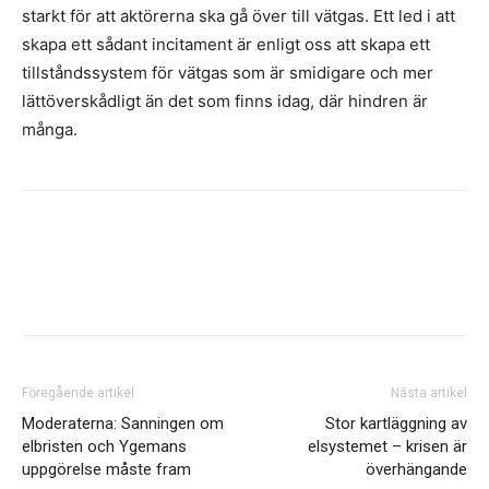
starkt för att aktörerna ska gå över till vätgas. Ett led i att
skapa ett sådant incitament är enligt oss att skapa ett
tillståndssystem för vätgas som är smidigare och mer
lättöverskådligt än det som finns idag, där hindren är
många.
Facebook
Twitter
Linkedin
Email
Föregående artikel
Nästa artikel
Moderaterna: Sanningen om
Stor kartläggning av
elbristen och Ygemans
elsystemet – krisen är
uppgörelse måste fram
överhängande