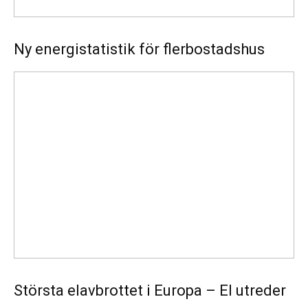
Ny energistatistik för flerbostadshus
Största
elavbrottet
i
Europa
–
EI
utreder
Största elavbrottet i Europa – EI utreder