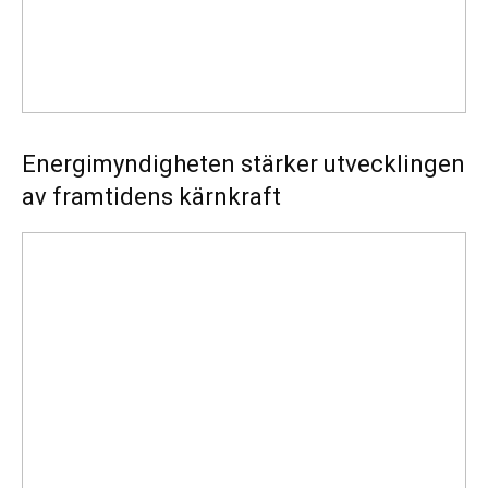
Energimyndigheten stärker utvecklingen
av framtidens kärnkraft
Ny
energistatistik
för
flerbostadshus