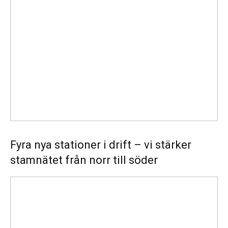
stationer
i
drift
–
vi
stärker
stamnätet
från
norr
till
söder
Fyra nya stationer i drift – vi stärker
stamnätet från norr till söder
Statistik:
Lägre
priser
i
norr