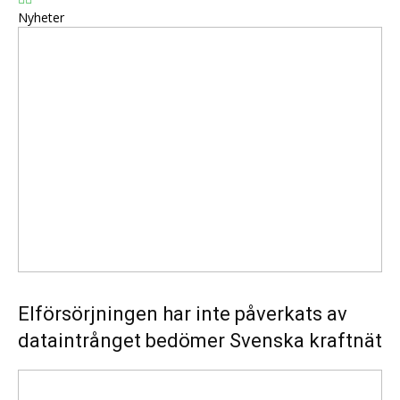
Nyheter
Elförsörjningen
har
inte
påverkats
av
dataintrånget
bedömer
Svenska
kraftnät
Elförsörjningen har inte påverkats av
dataintrånget bedömer Svenska kraftnät
Fyra
nya