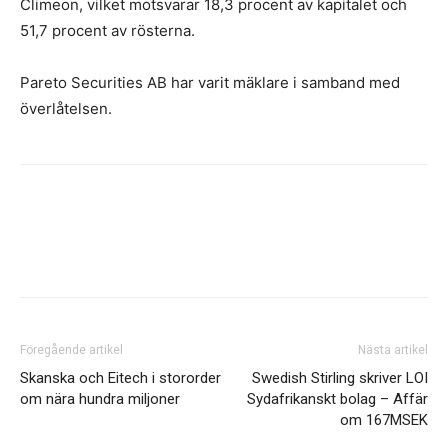
Climeon, vilket motsvarar 18,3 procent av kapitalet och
51,7 procent av rösterna.
Pareto Securities AB har varit mäklare i samband med
överlåtelsen.
Facebook
Twitter
Linkedin
Email
Föregående artikel
Nästa artikel
Skanska och Eitech i stororder
Swedish Stirling skriver LOI
om nära hundra miljoner
Sydafrikanskt bolag – Affär
om 167MSEK