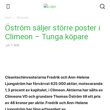
Hem
Ekonomi
Öström säljer större poster i
Climeon – Tunga köpare
juli 7, 2020
Cleantechinvesterarna Fredrik och Ann-Helene
Ljungström har förvärvat 625 000 aktier, motsvarande
1,3 procent av kapitalet, i Climeon. Aktierna har sålts av
Climeons VD och grundare Thomas Öström till ett pris
av 48 kronor per aktie. Fredrik och Ann-Helene
Ljungström har lång erfarenhet av