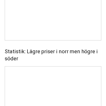
men
högre
i
söder
Statistik: Lägre priser i norr men högre i
söder
Energimyndigheten
stärker
utvecklingen
av
framtidens
kärnkraft