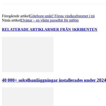
Föregående artikel
Göteborg unikt! Första vindkraftstornet i trä
Nästa artikel
Elvägar – en viktig pusselbit för miljön
RELATERADE ARTIKLAR
MER FRÅN SKRIBENTEN
40 000+ solcellsanläggningar installerades under 202