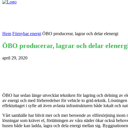
Nyheter
Kontakta oss
Hem
Förnybar energi
ÖBO producerar, lagrar och delar elenergi
ÖBO producerar, lagrar och delar elenerg
april 29, 2020
ÖBO har sedan länge utvecklat tekniken för lagring och delning av ele
av energi och med förberedelser för vehicle to grid-teknik. Lösningen är
effektuttaget i syfte att även avlasta infrastrukturen både lokalt och nat
Vårt samhälle har blivit mer och mer beroende av elförsörjning inom mån
lösningar som kräver el, förtätningen av våra städer ökar också behovet 
husen både kan ladda, lagra och dela energi mellan sig. Byggnationen a