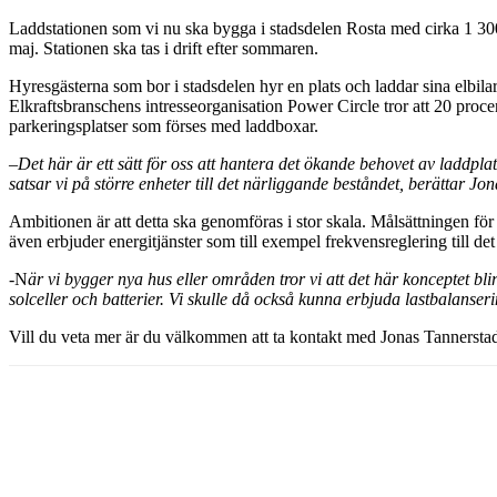
Laddstationen som vi nu ska bygga i stadsdelen Rosta med cirka 1 300
maj. Stationen ska tas i drift efter sommaren.
Hyresgästerna som bor i stadsdelen hyr en plats och laddar sina elbilar 
Elkraftsbranschens intresseorganisation Power Circle tror att 20 proc
parkeringsplatser som förses med laddboxar.
–
Det här är ett sätt för oss att hantera det ökande behovet av laddpla
satsar vi på större enheter till det närliggande beståndet, berättar 
Ambitionen är att detta ska genomföras i stor skala. Målsättningen fö
även erbjuder energitjänster som till exempel frekvensreglering till det
-N
är vi bygger nya hus eller områden tror vi att det här konceptet bl
solceller och batterier. Vi skulle då också kunna erbjuda lastbalanse
Vill du veta mer är du välkommen att ta kontakt med Jonas Tannersta
Dela med sig
Facebook
Twitter
Linkedin
Email