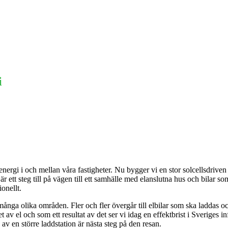
Ekonomi
Krönika
Våra Krönikörer
Anal
i
nergi i och mellan våra fastigheter. Nu bygger vi en stor solcellsdriven
 ett steg till på vägen till ett samhälle med elanslutna hus och bilar som
ionellt.
ga olika områden. Fler och fler övergår till elbilar som ska laddas och 
av el och som ett resultat av det ser vi idag en effektbrist i Sveriges i
v en större laddstation är nästa steg på den resan.