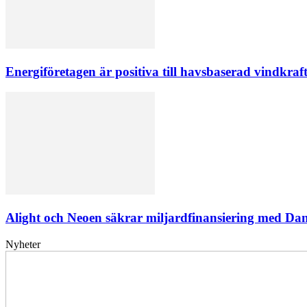
Energiföretagen är positiva till havsbaserad vindkraf
Alight och Neoen säkrar miljardfinansiering med Da
Nyheter
Elförsörjningen
har
inte
påverkats
av