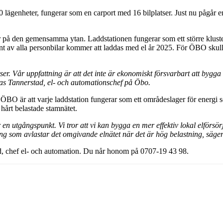
 lägenheter, fungerar som en carport med 16 bilplatser. Just nu pågår 
på den gemensamma ytan. Laddstationen fungerar som ett större kluster, istä
ent av alla personbilar kommer att laddas med el år 2025. För ÖBO skull
tser. Vår uppfattning är att det inte är ekonomiskt försvarbart att bygga
Jonas Tannerstad, el- och automationschef på Öbo.
r ÖBO är att varje laddstation fungerar som ett områdeslager för energi 
 hårt belastade stamnätet.
ir en utgångspunkt. Vi tror att vi kan bygga en mer effektiv lokal elfö
ring som avlastar det omgivande elnätet när det är hög belastning, säg
d, chef el- och automation. Du når honom på 0707-19 43 98.