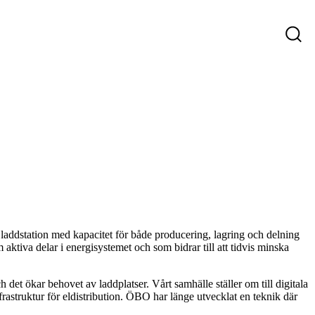
ys
Företag som söker personal
Sökande
 laddstation med kapacitet för både producering, lagring och delning
 aktiva delar i energisystemet och som bidrar till att tidvis minska
det ökar behovet av laddplatser. Vårt samhälle ställer om till digitala
nfrastruktur för eldistribution. ÖBO har länge utvecklat en teknik där