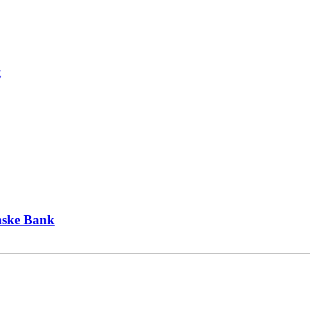
t
nske Bank