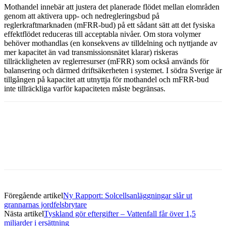
Mothandel innebär att justera det planerade flödet mellan elområden
genom att aktivera upp- och nedregleringsbud på
reglerkraftmarknaden (mFRR-bud) på ett sådant sätt att det fysiska
effektflödet reduceras till acceptabla nivåer. Om stora volymer
behöver mothandlas (en konsekvens av tilldelning och nyttjande av
mer kapacitet än vad transmissionsnätet klarar) riskeras
tillräckligheten av reglerresurser (mFRR) som också används för
balansering och därmed driftsäkerheten i systemet. I södra Sverige är
tillgången på kapacitet att utnyttja för mothandel och mFRR-bud
inte tillräckliga varför kapaciteten måste begränsas.
Facebook
Twitter
Linkedin
Email
Föregående artikel
Ny Rapport: Solcellsanläggningar slår ut
grannarnas jordfelsbrytare
Nästa artikel
Tyskland gör eftergifter – Vattenfall får över 1,5
miljarder i ersättning