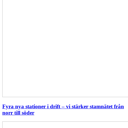
norr
till
söder
Fyra nya stationer i drift – vi stärker stamnätet från
norr till söder
Statistik: