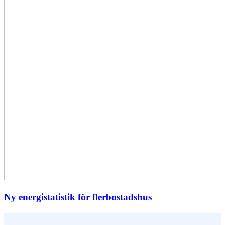
Ny energistatistik för flerbostadshus
Vem är du ?