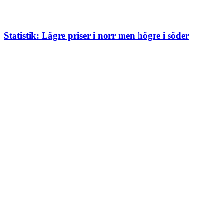
Statistik: Lägre priser i norr men högre i söder
Energimyndigheten
stärker
utvecklingen
av
framtidens
kärnkraft