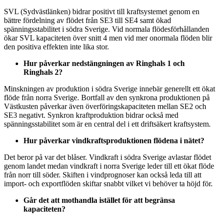
SVL (Sydvästlänken) bidrar positivt till kraftsystemet genom en
bättre fördelning av flödet från SE3 till SE4 samt ökad
spänningsstabilitet i södra Sverige. Vid normala flödesförhållanden
ökar SVL kapaciteten över snitt 4 men vid mer onormala flöden blir
den positiva effekten inte lika stor.
Hur påverkar nedstängningen av Ringhals 1 och
Ringhals 2?
Minskningen av produktion i södra Sverige innebär generellt ett ökat
flöde från norra Sverige. Bortfall av den synkrona produktionen på
Västkusten påverkar även överföringskapaciteten mellan SE2 och
SE3 negativt. Synkron kraftproduktion bidrar också med
spänningsstabilitet som är en central del i ett driftsäkert kraftsystem.
Hur påverkar vindkraftsproduktionen flödena i nätet?
Det beror på var det blåser. Vindkraft i södra Sverige avlastar flödet
genom landet medan vindkraft i norra Sverige leder till ett ökat flöde
från norr till söder. Skiften i vindprognoser kan också leda till att
import- och exportflöden skiftar snabbt vilket vi behöver ta höjd för.
Går det att mothandla istället för att begränsa
kapaciteten?