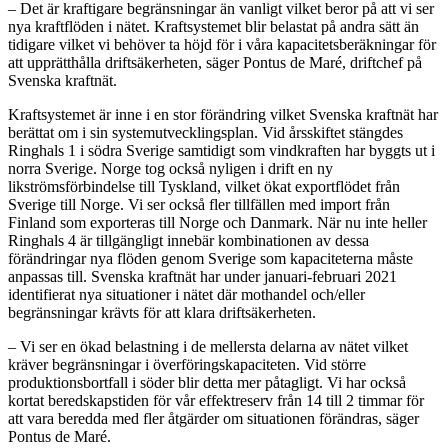
– Det är kraftigare begränsningar än vanligt vilket beror på att vi ser
nya kraftflöden i nätet. Kraftsystemet blir belastat på andra sätt än
tidigare vilket vi behöver ta höjd för i våra kapacitetsberäkningar för
att upprätthålla driftsäkerheten, säger Pontus de Maré, driftchef på
Svenska kraftnät.
Kraftsystemet är inne i en stor förändring vilket Svenska kraftnät har
berättat om i sin systemutvecklingsplan. Vid årsskiftet stängdes
Ringhals 1 i södra Sverige samtidigt som vindkraften har byggts ut i
norra Sverige. Norge tog också nyligen i drift en ny
likströmsförbindelse till Tyskland, vilket ökat exportflödet från
Sverige till Norge. Vi ser också fler tillfällen med import från
Finland som exporteras till Norge och Danmark. När nu inte heller
Ringhals 4 är tillgängligt innebär kombinationen av dessa
förändringar nya flöden genom Sverige som kapaciteterna måste
anpassas till. Svenska kraftnät har under januari-februari 2021
identifierat nya situationer i nätet där mothandel och/eller
begränsningar krävts för att klara driftsäkerheten.
– Vi ser en ökad belastning i de mellersta delarna av nätet vilket
kräver begränsningar i överföringskapaciteten. Vid större
produktionsbortfall i söder blir detta mer påtagligt. Vi har också
kortat beredskapstiden för vår effektreserv från 14 till 2 timmar för
att vara beredda med fler åtgärder om situationen förändras, säger
Pontus de Maré.