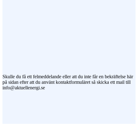
Jag vill prenumerera på ert nyhetsbrev
Skulle du få ett felmeddelande eller att du inte får en bekräftelse här
på sidan efter att du använt kontaktformuläret så skicka ett mail till
info@aktuellenergi.se