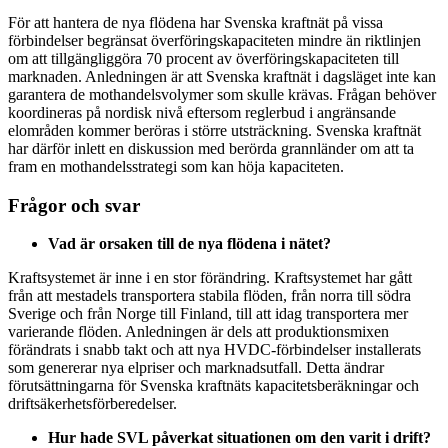
För att hantera de nya flödena har Svenska kraftnät på vissa
förbindelser begränsat överföringskapaciteten mindre än riktlinjen
om att tillgängliggöra 70 procent av överföringskapaciteten till
marknaden. Anledningen är att Svenska kraftnät i dagsläget inte kan
garantera de mothandelsvolymer som skulle krävas. Frågan behöver
koordineras på nordisk nivå eftersom reglerbud i angränsande
elområden kommer beröras i större utsträckning. Svenska kraftnät
har därför inlett en diskussion med berörda grannländer om att ta
fram en mothandelsstrategi som kan höja kapaciteten.
Frågor och svar
Vad är orsaken till de nya flödena i nätet?
Kraftsystemet är inne i en stor förändring. Kraftsystemet har gått
från att mestadels transportera stabila flöden, från norra till södra
Sverige och från Norge till Finland, till att idag transportera mer
varierande flöden. Anledningen är dels att produktionsmixen
förändrats i snabb takt och att nya HVDC-förbindelser installerats
som genererar nya elpriser och marknadsutfall. Detta ändrar
förutsättningarna för Svenska kraftnäts kapacitetsberäkningar och
driftsäkerhetsförberedelser.
Hur hade SVL påverkat situationen om den varit i drift?