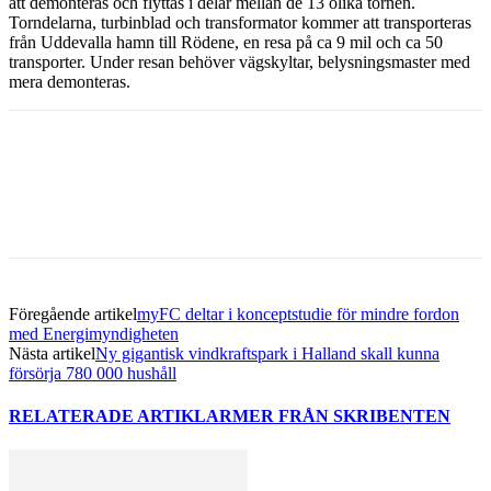
att demonteras och flyttas i delar mellan de 13 olika tornen.
Torndelarna, turbinblad och transformator kommer att transporteras
från Uddevalla hamn till Rödene, en resa på ca 9 mil och ca 50
transporter. Under resan behöver vägskyltar, belysningsmaster med
mera demonteras.
Facebook
Twitter
Linkedin
Email
Föregående artikel
myFC deltar i konceptstudie för mindre fordon
med Energimyndigheten
Nästa artikel
Ny gigantisk vindkraftspark i Halland skall kunna
försörja 780 000 hushåll
RELATERADE ARTIKLAR
MER FRÅN SKRIBENTEN