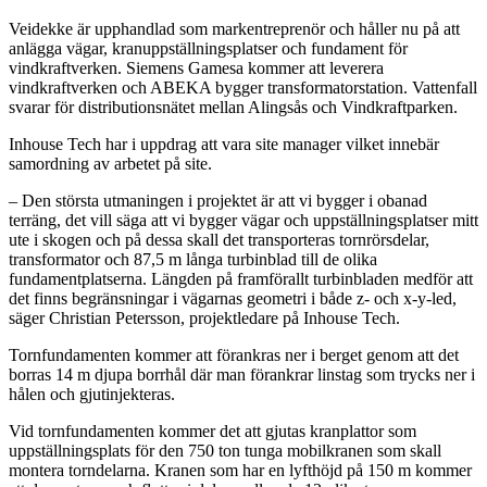
Veidekke är upphandlad som markentreprenör och håller nu på att
anlägga vägar, kranuppställningsplatser och fundament för
vindkraftverken. Siemens Gamesa kommer att leverera
vindkraftverken och ABEKA bygger transformatorstation. Vattenfall
svarar för distributionsnätet mellan Alingsås och Vindkraftparken.
Inhouse Tech har i uppdrag att vara site manager vilket innebär
samordning av arbetet på site.
– Den största utmaningen i projektet är att vi bygger i obanad
terräng, det vill säga att vi bygger vägar och uppställningsplatser mitt
ute i skogen och på dessa skall det transporteras tornrörsdelar,
transformator och 87,5 m långa turbinblad till de olika
fundamentplatserna. Längden på framförallt turbinbladen medför att
det finns begränsningar i vägarnas geometri i både z- och x-y-led,
säger Christian Petersson, projektledare på Inhouse Tech.
Tornfundamenten kommer att förankras ner i berget genom att det
borras 14 m djupa borrhål där man förankrar linstag som trycks ner i
hålen och gjutinjekteras.
Vid tornfundamenten kommer det att gjutas kranplattor som
uppställningsplats för den 750 ton tunga mobilkranen som skall
montera torndelarna. Kranen som har en lyfthöjd på 150 m kommer