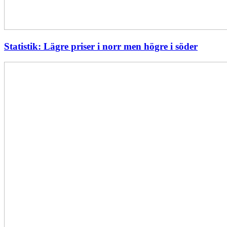
Statistik: Lägre priser i norr men högre i söder
Energimyndigheten
stärker
utvecklingen
av
framtidens
kärnkraft