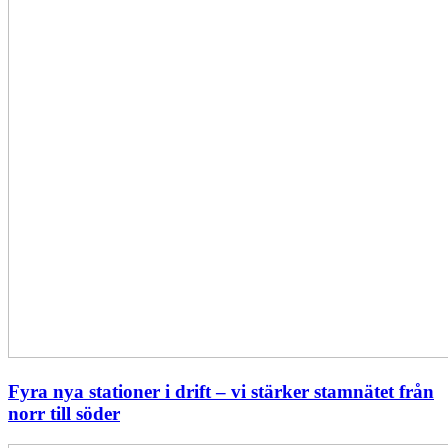
från
norr
till
söder
Fyra nya stationer i drift – vi stärker stamnätet från
norr till söder