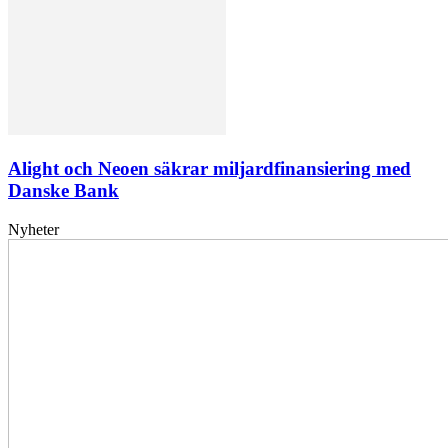
Alight och Neoen säkrar miljardfinansiering med
Danske Bank
Nyheter
Elförsörjningen
har
inte
påverkats
av
dataintrånget
bedömer
Svenska
kraftnät