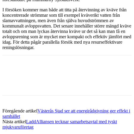
I försöken kommer man både att titta på återvinning av kväve från
koncentrerade strömmar som till exempel kväverikt vatten från
slamavvattningen, men även från själva huvudströmmen av
kommunalt avloppsvatten. Det senare innehåller större mängd kväve
totalt och om man lyckas återvinna kväve ur det så kan man få en
avloppsrening som är mycket mer kompakt och effektiv jämfört med
idag. För detta pågår parallella försök med nya resurseffektivare
reningslösningar.
Facebook
Twitter
Linkedin
Email
Föregående artikel
Västerås Stad ser att energirådgivning ger effekt i
samhället
Nästa artikel
LaddAlliansen tecknar samarbetsavtal med tyskt
mjukvaruföretag