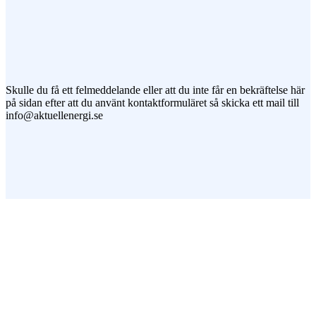
Jag vill prenumerera på ert nyhetsbrev
Skulle du få ett felmeddelande eller att du inte får en bekräftelse här
på sidan efter att du använt kontaktformuläret så skicka ett mail till
info@aktuellenergi.se