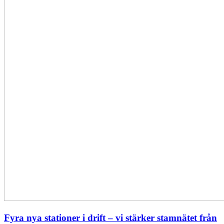
vi
stärker
stamnätet
från
norr
till
söder
Fyra nya stationer i drift – vi stärker stamnätet från