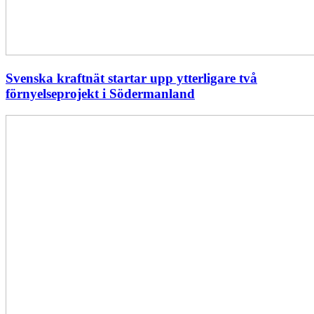
Svenska kraftnät startar upp ytterligare två
förnyelseprojekt i Södermanland
Enligt
Ellevio:
Effekttariffer
intäktsneutralt