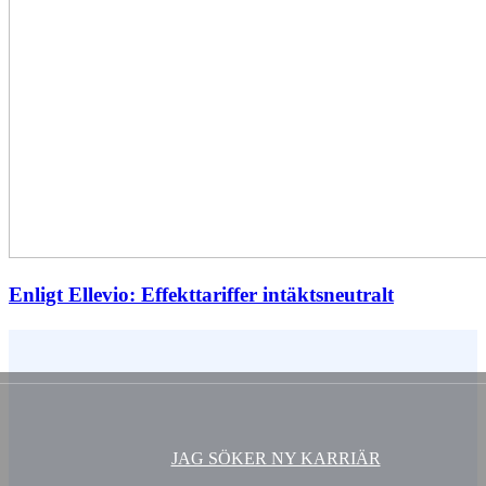
Enligt Ellevio: Effekttariffer intäktsneutralt
Vem är du ?
JAG SÖKER NY KARRIÄR