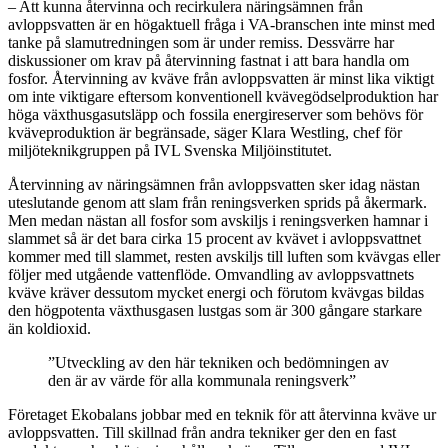
– Att kunna återvinna och recirkulera näringsämnen från
avloppsvatten är en högaktuell fråga i VA-branschen inte minst med
tanke på slamutredningen som är under remiss. Dessvärre har
diskussioner om krav på återvinning fastnat i att bara handla om
fosfor. Återvinning av kväve från avloppsvatten är minst lika viktigt
om inte viktigare eftersom konventionell kvävegödselproduktion har
höga växthusgasutsläpp och fossila energireserver som behövs för
kväveproduktion är begränsade, säger Klara Westling, chef för
miljöteknikgruppen på IVL Svenska Miljöinstitutet.
Återvinning av näringsämnen från avloppsvatten sker idag nästan
uteslutande genom att slam från reningsverken sprids på åkermark.
Men medan nästan all fosfor som avskiljs i reningsverken hamnar i
slammet så är det bara cirka 15 procent av kvävet i avloppsvattnet
kommer med till slammet, resten avskiljs till luften som kvävgas eller
följer med utgående vattenflöde. Omvandling av avloppsvattnets
kväve kräver dessutom mycket energi och förutom kvävgas bildas
den högpotenta växthusgasen lustgas som är 300 gångare starkare
än koldioxid.
”Utveckling av den här tekniken och bedömningen av
den är av värde för alla kommunala reningsverk”
Företaget Ekobalans jobbar med en teknik för att återvinna kväve ur
avloppsvatten. Till skillnad från andra tekniker ger den en fast