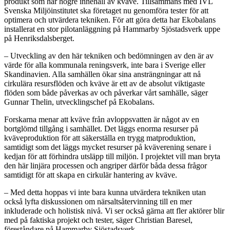
produkt som har högre innehåll av kväve. Tillsammans med IVL
Svenska Miljöinstitutet ska företaget nu genomföra tester för att
optimera och utvärdera tekniken. För att göra detta har Ekobalans
installerat en stor pilotanläggning på Hammarby Sjöstadsverk uppe
på Henriksdalsberget.
– Utveckling av den här tekniken och bedömningen av den är av
värde för alla kommunala reningsverk, inte bara i Sverige eller
Skandinavien. Alla samhällen ökar sina ansträngningar att nå
cirkulära resursflöden och kväve är ett av de absolut viktigaste
flöden som både påverkas av och påverkar vårt samhälle, säger
Gunnar Thelin, utvecklingschef på Ekobalans.
Forskarna menar att kväve från avloppsvatten är något av en
bortglömd tillgång i samhället. Det läggs enorma resurser på
kväveproduktion för att säkerställa en trygg matproduktion,
samtidigt som det läggs mycket resurser på kväverening senare i
kedjan för att förhindra utsläpp till miljön. I projektet vill man bryta
den här linjära processen och angriper därför båda dessa frågor
samtidigt för att skapa en cirkulär hantering av kväve.
– Med detta hoppas vi inte bara kunna utvärdera tekniken utan
också lyfta diskussionen om närsaltsåtervinning till en mer
inkluderade och holistisk nivå. Vi ser också gärna att fler aktörer blir
med på faktiska projekt och tester, säger Christian Baresel,
föreståndare på Hammarby Sjöstadsverk.