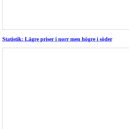
Statistik: Lägre priser i norr men högre i söder
Energimyndigheten
stärker
utvecklingen
av
framtidens
kärnkraft