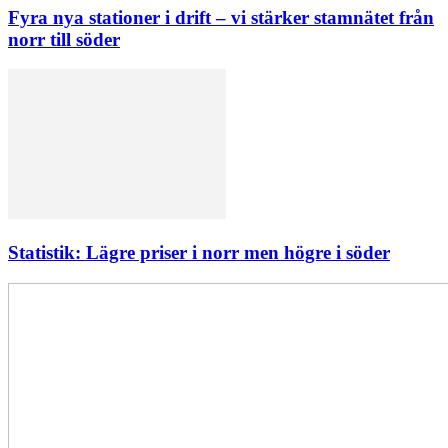
Fyra nya stationer i drift – vi stärker stamnätet från
norr till söder
Statistik: Lägre priser i norr men högre i söder
Elförsörjningen
har
inte
påverkats
av
dataintrånget
bedömer
Svenska
kraftnät