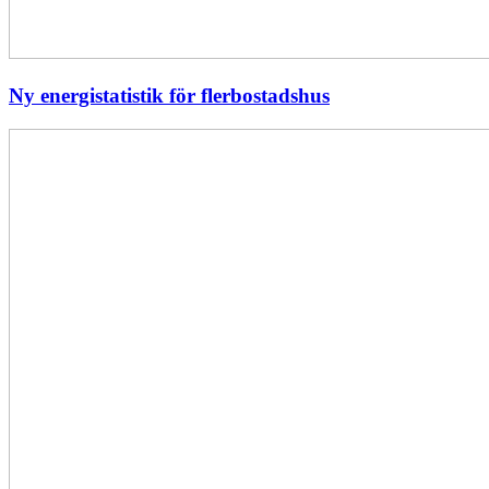
Ny energistatistik för flerbostadshus
Största
elavbrottet
i
Europa
–
EI
utreder