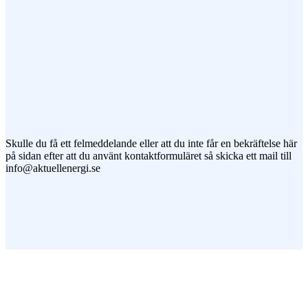
Jag vill prenumerera på ert nyhetsbrev
Skulle du få ett felmeddelande eller att du inte får en bekräftelse här
på sidan efter att du använt kontaktformuläret så skicka ett mail till
info@aktuellenergi.se