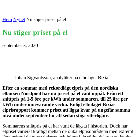
Hem
Nyhet
Nu stiger priset på el
Nu stiger priset på el
september 3, 2020
Johan Sigvardsson, analytiker på elbolaget Bixia
Efter en sommar med rekordlågt elpris på den nordiska
elbörsen Nordpool har nu priset på el vänt uppåt. Från ett
snittpris på 1-5 öre per kWh under sommaren, till 25 öre per
kWh under innevarande vecka. Enligt elbolaget Bixias
elprisrapport kommer priset att ligga kvar på ungefär samma
nivå under september för att sedan stiga ytterligare.
Sommarens snittpris på el har varit de lägsta i historien. Dock har
elpriset varierat kraftigt mellan de olika elprisområdena med extremt
låga priser i de norra delarna och högre i de södra delarna av landet.