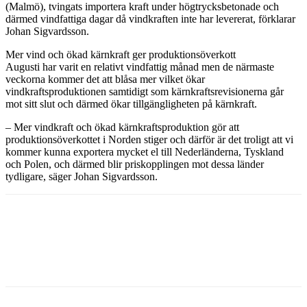
(Malmö), tvingats importera kraft under högtrycksbetonade och
därmed vindfattiga dagar då vindkraften inte har levererat, förklarar
Johan Sigvardsson.
Mer vind och ökad kärnkraft ger produktionsöverkott
Augusti har varit en relativt vindfattig månad men de närmaste
veckorna kommer det att blåsa mer vilket ökar
vindkraftsproduktionen samtidigt som kärnkraftsrevisionerna går
mot sitt slut och därmed ökar tillgängligheten på kärnkraft.
– Mer vindkraft och ökad kärnkraftsproduktion gör att
produktionsöverkottet i Norden stiger och därför är det troligt att vi
kommer kunna exportera mycket el till Nederländerna, Tyskland
och Polen, och därmed blir priskopplingen mot dessa länder
tydligare, säger Johan Sigvardsson.
Facebook
Twitter
Linkedin
Email