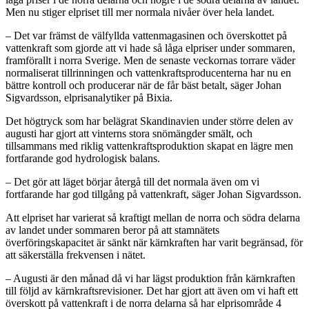
Men nu stiger elpriset till mer normala nivåer över hela landet.
– Det var främst de välfyllda vattenmagasinen och överskottet på
vattenkraft som gjorde att vi hade så låga elpriser under sommaren,
framförallt i norra Sverige. Men de senaste veckornas torrare väder
normaliserat tillrinningen och vattenkraftsproducenterna har nu en
bättre kontroll och producerar när de får bäst betalt, säger Johan
Sigvardsson, elprisanalytiker på Bixia.
Det högtryck som har belägrat Skandinavien under större delen av
augusti har gjort att vinterns stora snömängder smält, och
tillsammans med riklig vattenkraftsproduktion skapat en lägre men
fortfarande god hydrologisk balans.
– Det gör att läget börjar återgå till det normala även om vi
fortfarande har god tillgång på vattenkraft, säger Johan Sigvardsson.
Att elpriset har varierat så kraftigt mellan de norra och södra delarna
av landet under sommaren beror på att stamnätets
överföringskapacitet är sänkt när kärnkraften har varit begränsad, för
att säkerställa frekvensen i nätet.
– Augusti är den månad då vi har lägst produktion från kärnkraften
till följd av kärnkraftsrevisioner. Det har gjort att även om vi haft ett
överskott på vattenkraft i de norra delarna så har elprisområde 4