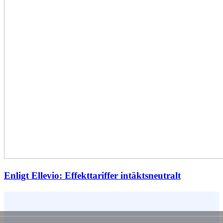
Enligt Ellevio: Effekttariffer intäktsneutralt
Vem är du ?