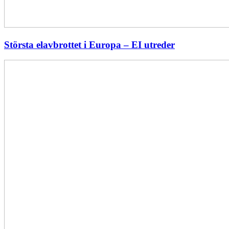
Största elavbrottet i Europa – EI utreder
Energiföretagen
ryter
ifrån:
Sverige
behöver
en
långsiktig
energipolitik