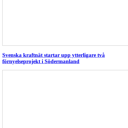
Svenska kraftnät startar upp ytterligare två
förnyelseprojekt i Södermanland
Enligt
Ellevio:
Effekttariffer
intäktsneutralt