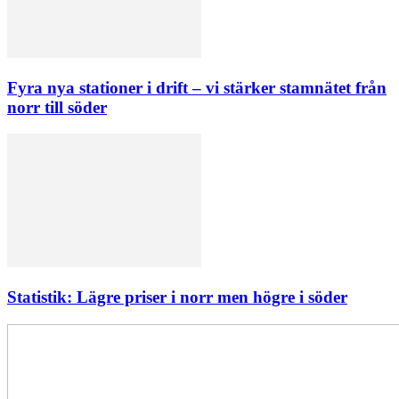
Fyra nya stationer i drift – vi stärker stamnätet från
norr till söder
Statistik: Lägre priser i norr men högre i söder
Elförsörjningen
har
inte
påverkats
av