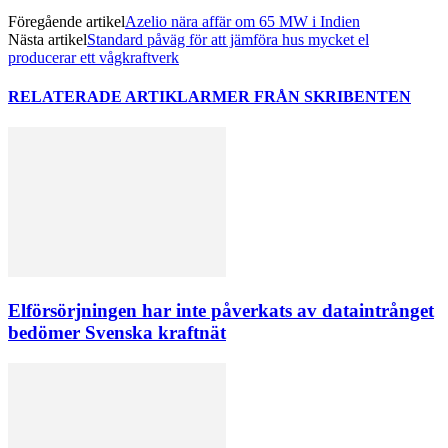
Föregående artikel
Azelio nära affär om 65 MW i Indien
Nästa artikel
Standard påväg för att jämföra hus mycket el
producerar ett vågkraftverk
RELATERADE ARTIKLAR
MER FRÅN SKRIBENTEN
Elförsörjningen har inte påverkats av dataintrånget
bedömer Svenska kraftnät