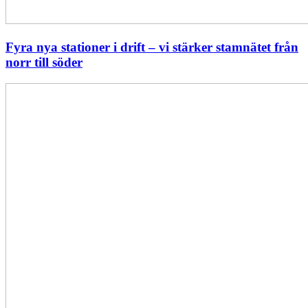
Fyra nya stationer i drift – vi stärker stamnätet från
norr till söder
Statistik:
Lägre
priser
i
norr
men
högre
i
söder