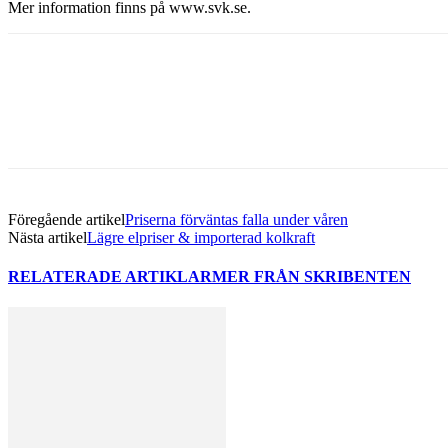
Mer information finns på www.svk.se.
Dela med sig
Facebook
Twitter
Linkedin
Email
Föregående artikel
Priserna förväntas falla under våren
Nästa artikel
Lägre elpriser & importerad kolkraft
RELATERADE ARTIKLAR
MER FRÅN SKRIBENTEN