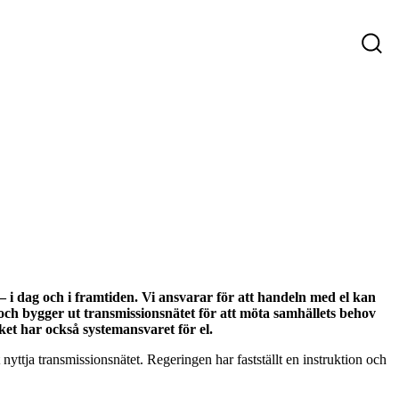
ys
Företag som söker personal
Sökande
 – i dag och i framtiden. Vi ansvarar för att handeln med el kan
och bygger ut transmissionsnätet för att möta samhällets behov
et har också systemansvaret för el.
yttja transmissionsnätet. Regeringen har fastställt en instruktion och