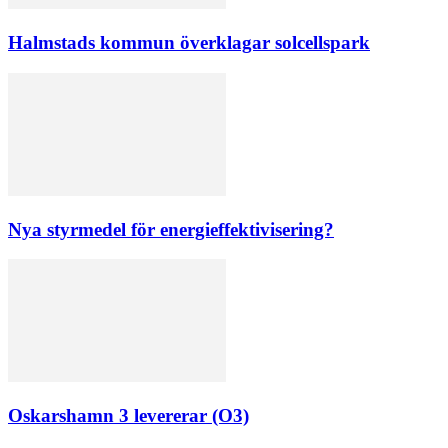
Halmstads kommun överklagar solcellspark
Nya styrmedel för energieffektivisering?
Oskarshamn 3 levererar (O3)