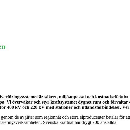
Ekonomi
Krönika
Våra Krönikörer
Anal
en
löverföringssystemet är säkert, miljöanpassat och kostnadseffektivt
pa. Vi övervakar och styr kraftsystemet dygnet runt och förvaltar 
 för 400 kV och 220 kV med stationer och utlandsförbindelser. Verk
genom de avgifter som regionnät och stora elproducenter betalar för att n
nsieringsverksamheten. Svenska kraftnät har drygt 700 anställda.