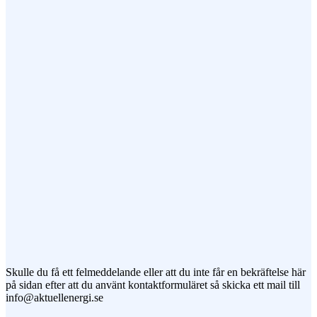
Epost (obligatorisk)
Ämne
Meddelande
Jag vill prenumerera på ert nyhetsbrev
Skulle du få ett felmeddelande eller att du inte får en bekräftelse här
på sidan efter att du använt kontaktformuläret så skicka ett mail till
info@aktuellenergi.se