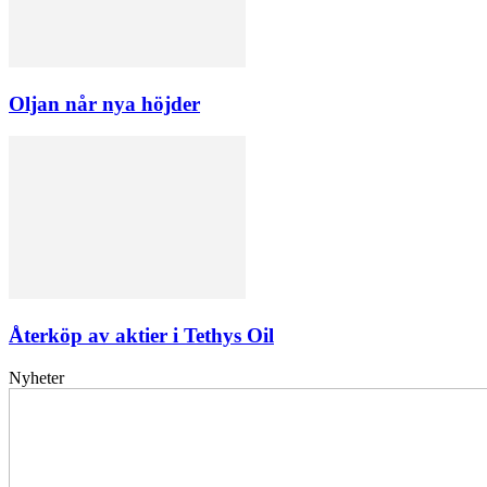
Oljan når nya höjder
Återköp av aktier i Tethys Oil
Nyheter
Elförsörjningen
har
inte
påverkats
av