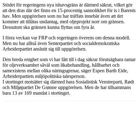
Stödet för regeringens nya ishavsgräns är därmed säkrat, vilket gör
att den dras där det finns en 15-procentig sannolikhet för is i Barents
hav. Men uppgörelsen som nu har träffats innebär även att det
kommer att tillåtas undantag, med oljeprojekt norr om gränsen.
Dessutom ska gränsen kunna flyttas om fyra år.
I förra veckan var FRP och regeringen överens om denna modell.
Men nu har alltså även Senterpartiet och socialdemokratiska
Arbeiderpartiet anslutit sig till uppgörelsen.
Den breda enighet som vi har fått till i dag säkrar förutsägbara ramar
för oljeverksamhet såväl som likabehandling, hållbarhet och
samexistens mellan olika näringsgrenar, säger Espen Barth Eide,
Arbeiderpartiets miljöpolitiska talesperson.
I stortinget motsätter sig därmed bara Sosialistisk Venstreparti, Rødt
och Miljøpartiet De Grønne uppgörelsen. Men de har tillsammans
bara 13 av 169 mandat i stortinget.
Facebook
Twitter
Linkedin
Email