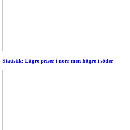
Statistik: Lägre priser i norr men högre i söder
Energimyndigheten
stärker
utvecklingen
av
framtidens
kärnkraft