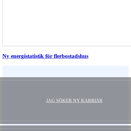
Ny energistatistik för flerbostadshus
Vem är du ?
JAG SÖKER NY KARRIÄR