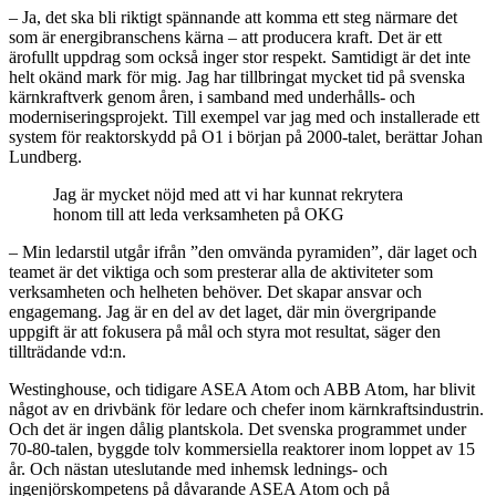
– Ja, det ska bli riktigt spännande att komma ett steg närmare det
som är energibranschens kärna – att producera kraft. Det är ett
ärofullt uppdrag som också inger stor respekt. Samtidigt är det inte
helt okänd mark för mig. Jag har tillbringat mycket tid på svenska
kärnkraftverk genom åren, i samband med underhålls- och
moderniseringsprojekt. Till exempel var jag med och installerade ett
system för reaktorskydd på O1 i början på 2000-talet, berättar Johan
Lundberg.
Jag är mycket nöjd med att vi har kunnat rekrytera
honom till att leda verksamheten på OKG
– Min ledarstil utgår ifrån ”den omvända pyramiden”, där laget och
teamet är det viktiga och som presterar alla de aktiviteter som
verksamheten och helheten behöver. Det skapar ansvar och
engagemang. Jag är en del av det laget, där min övergripande
uppgift är att fokusera på mål och styra mot resultat, säger den
tillträdande vd:n.
Westinghouse, och tidigare ASEA Atom och ABB Atom, har blivit
något av en drivbänk för ledare och chefer inom kärnkraftsindustrin.
Och det är ingen dålig plantskola. Det svenska programmet under
70-80-talen, byggde tolv kommersiella reaktorer inom loppet av 15
år. Och nästan uteslutande med inhemsk lednings- och
ingenjörskompetens på dåvarande ASEA Atom och på