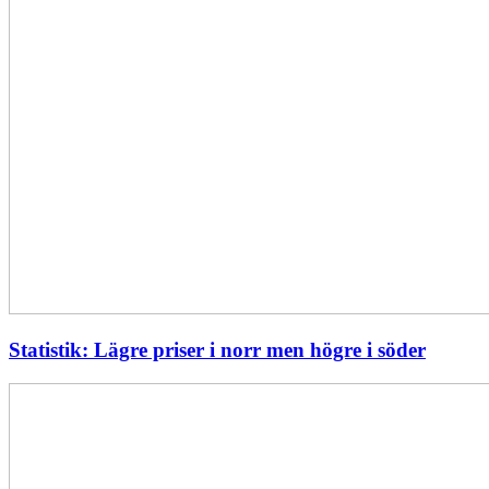
Statistik: Lägre priser i norr men högre i söder
Energimyndigheten
stärker
utvecklingen
av
framtidens