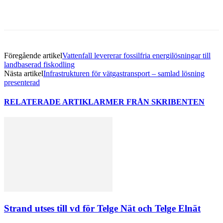
Föregående artikel
Vattenfall levererar fossilfria energilösningar till
landbaserad fiskodling
Nästa artikel
Infrastrukturen för vätgastransport – samlad lösning
presenterad
RELATERADE ARTIKLAR
MER FRÅN SKRIBENTEN
Strand utses till vd för Telge Nät och Telge Elnät