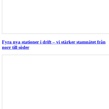
Fyra nya stationer i drift – vi stärker stamnätet från
norr till söder
Statistik:
Lägre
priser
i
norr
men
högre
i
söder