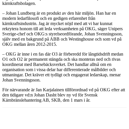
kärnkraftsbolagen.
– Johan Lundberg är en produkt av den här miljön. Han har en
modern ledarfilosofi och en gedigen erfarenhet från
kärnkraftsindustrin. Jag är mycket nöjd med att vi har kunnat
rekrytera honom till att leda verksamheten på OKG, säger Unipers
Sverige-chef och OKG:s styrelseordförande, Johan Svenningsson,
själv med en bakgrund på ABB och Westinghouse och som vd på
OKG mellan åren 2012-2015.
– OKG är inne i en fas där O3 är förberedd för långtidsdrift medan
O1 och O2 är permanent stängda och ska monteras ned och rivas
koordinerat med Barsebäcksverket. Det handlar alltså om en
organisation som i vissa delar har differentierade målbilder och
utmaningar. Det kräver ett tydligt och engagerat ledarskap, menar
Johan Svenningsson.
För närvarande är Jan Karjalainen tillförordnad vd på OKG efter att
den tidigare vd:n Johan Dasht blev ny vd för Svensk
Kärnbränslehantering AB, SKB, den 1 mars i år.
Facebook
Twitter
Linkedin
Email